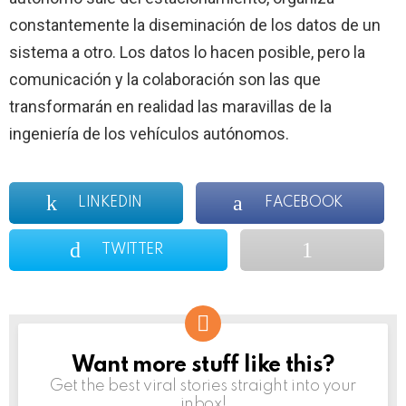
constantemente la diseminación de los datos de un
sistema a otro. Los datos lo hacen posible, pero la
comunicación y la colaboración son las que
transformarán en realidad las maravillas de la
ingeniería de los vehículos autónomos.
LINKEDIN
FACEBOOK
TWITTER
Want more stuff like this?
NEWSLETTER
Get the best viral stories straight into your
inbox!