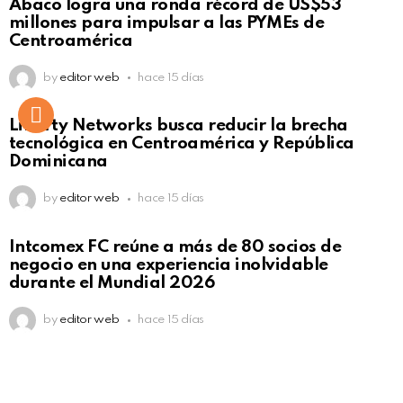
Ábaco logra una ronda récord de US$53
Click to view this post
millones para impulsar a las PYMEs de
Centroamérica
by
editor web
hace 15 días
Liberty Networks busca reducir la brecha
tecnológica en Centroamérica y República
Dominicana
by
editor web
hace 15 días
Intcomex FC reúne a más de 80 socios de
negocio en una experiencia inolvidable
durante el Mundial 2026
by
editor web
hace 15 días