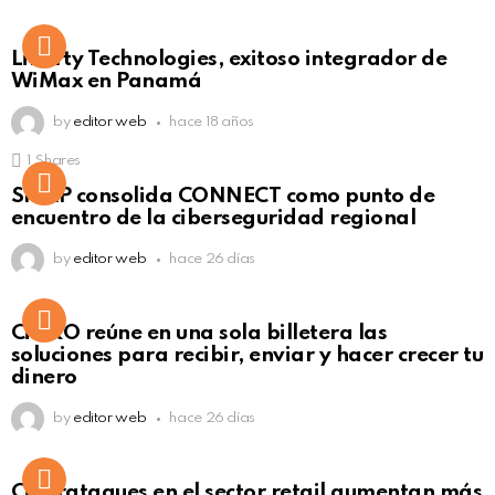
Liberty Technologies, exitoso integrador de
WiMax en Panamá
by
editor web
hace 18 años
1
Shares
Not Safe For Work
SISAP consolida CONNECT como punto de
Click to view this post
encuentro de la ciberseguridad regional
by
editor web
hace 26 días
Not Safe For Work
CiNKO reúne en una sola billetera las
Click to view this post
soluciones para recibir, enviar y hacer crecer tu
dinero
by
editor web
hace 26 días
Ciberataques en el sector retail aumentan más