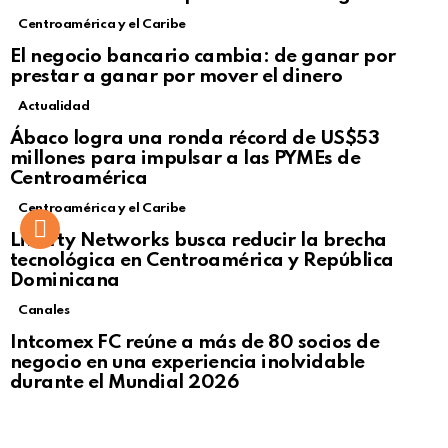
Centroamérica y el Caribe
El negocio bancario cambia: de ganar por
prestar a ganar por mover el dinero
Actualidad
Not Safe For Work
Ábaco logra una ronda récord de US$53
Click to view this post
millones para impulsar a las PYMEs de
Centroamérica
Centroamérica y el Caribe
Liberty Networks busca reducir la brecha
tecnológica en Centroamérica y República
Dominicana
Canales
Intcomex FC reúne a más de 80 socios de
negocio en una experiencia inolvidable
durante el Mundial 2026