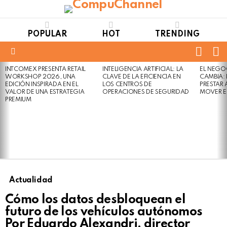
POPULAR
HOT
TRENDING
FOLL
S
US
Menu
INTCOMEX PRESENTA RETAIL
INTELIGENCIA ARTIFICIAL: LA
EL NEGO
LATEST
WORKSHOP 2026, UNA
CLAVE DE LA EFICIENCIA EN
CAMBIA:
STORIES
EDICIÓN INSPIRADA EN EL
LOS CENTROS DE
PRESTAR
VALOR DE UNA ESTRATEGIA
OPERACIONES DE SEGURIDAD
MOVER E
PREMIUM
Actualidad
Cómo los datos desbloquean el
futuro de los vehículos autónomos
Por Eduardo Alexandri, director