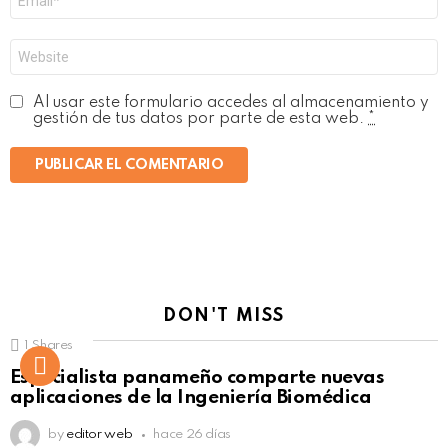
electrónico
*
Web
Al usar este formulario accedes al almacenamiento y
gestión de tus datos por parte de esta web.
*
DON'T MISS
1
Shares
Not Safe For Work
Especialista panameño comparte nuevas
Click to view this post
aplicaciones de la Ingeniería Biomédica
by
editor web
hace 26 días