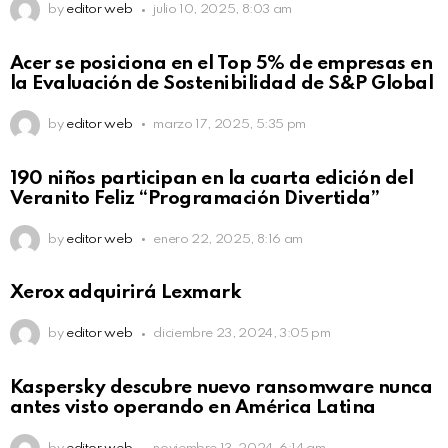
by
editor web
julio 10, 2025, 8:03 am
Acer se posiciona en el Top 5% de empresas en
la Evaluación de Sostenibilidad de S&P Global
by
editor web
marzo 17, 2025, 5:35 pm
190 niños participan en la cuarta edición del
Veranito Feliz “Programación Divertida”
by
editor web
enero 22, 2025, 8:16 am
Xerox adquirirá Lexmark
by
editor web
diciembre 23, 2024, 3:05 pm
Kaspersky descubre nuevo ransomware nunca
antes visto operando en América Latina