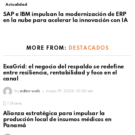
Actualidad
Not Safe For Work
SAP e IBM impulsan la modernización de ERP
Click to view this post
en la nube para acelerar la innovación con IA
MORE FROM:
DESTACADOS
ExaGrid: el negocio del respaldo se redefine
entre resiliencia, rentabilidad y foco en el
canal
by
editor web
mayo 19, 2026, 10:30 am
1
Shares
Alianza estratégica para impulsar la
producción local de insumos médicos en
Panamá