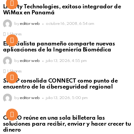
Liberty Technologies, exitoso integrador de
WiMax en Panamá
by
editor web
octubre 16, 2008, 6:54 am
1
Shares
Not Safe For Work
Especialista panameño comparte nuevas
Click to view this post
aplicaciones de la Ingeniería Biomédica
by
editor web
julio 13, 2026, 4:55 pm
1
Shares
Not Safe For Work
SISAP consolida CONNECT como punto de
Click to view this post
encuentro de la ciberseguridad regional
by
editor web
julio 13, 2026, 5:00 pm
Not Safe For Work
CiNKO reúne en una sola billetera las
Click to view this post
soluciones para recibir, enviar y hacer crecer tu
dinero