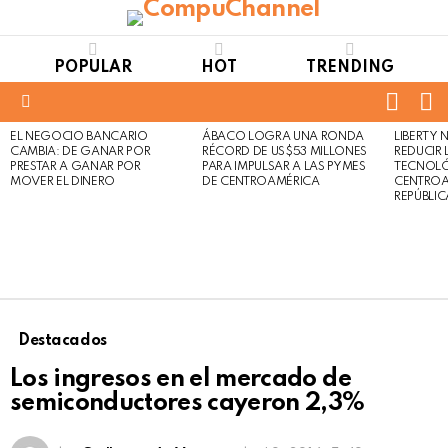
POPULAR
HOT
TRENDING
FOLL
S
US
Menu
EL NEGOCIO BANCARIO
ÁBACO LOGRA UNA RONDA
LIBERTY
LATEST
Not
Click
CAMBIA: DE GANAR POR
RÉCORD DE US$53 MILLONES
REDUCIR 
STORIES
to
Safe
PRESTAR A GANAR POR
PARA IMPULSAR A LAS PYMES
TECNOLÓ
view
MOVER EL DINERO
DE CENTROAMÉRICA
CENTROA
For
this
REPÚBLI
Work
post
Destacados
Los ingresos en el mercado de
semiconductores cayeron 2,3%