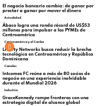
El negocio bancario cambia: de ganar por
prestar a ganar por mover el dinero
Actualidad
Not Safe For Work
Ábaco logra una ronda récord de US$53
Click to view this post
millones para impulsar a las PYMEs de
Centroamérica
Centroamérica y el Caribe
Liberty Networks busca reducir la brecha
tecnológica en Centroamérica y República
Dominicana
Canales
Intcomex FC reúne a más de 80 socios de
negocio en una experiencia inolvidable
durante el Mundial 2026
Industria
GraceKennedy rompe fronteras con una
estrategia digital de alcance global