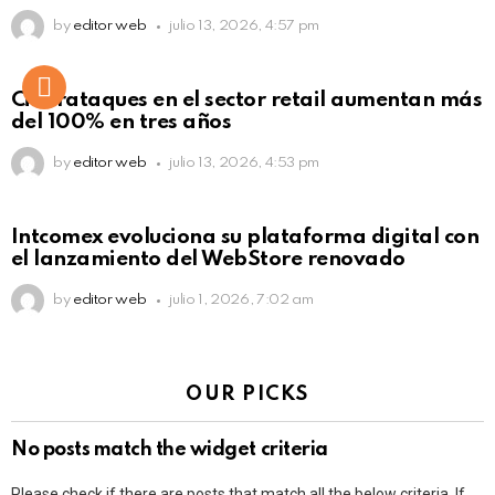
by
editor web
julio 13, 2026, 4:57 pm
Ciberataques en el sector retail aumentan más
del 100% en tres años
by
editor web
julio 13, 2026, 4:53 pm
Intcomex evoluciona su plataforma digital con
el lanzamiento del WebStore renovado
by
editor web
julio 1, 2026, 7:02 am
OUR PICKS
No posts match the widget criteria
Please check if there are posts that match all the below criteria. If