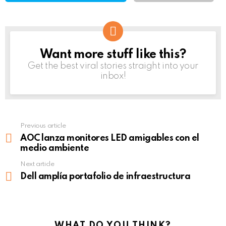
Want more stuff like this?
NEWSLETTER
Get the best viral stories straight into your
inbox!
Previous article
See
more
AOC lanza monitores LED amigables con el
medio ambiente
Next article
Dell amplía portafolio de infraestructura
WHAT DO YOU THINK?