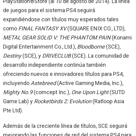
PlayStation®Store (al 10 de agosto de 2014). La línea
de juegos para el sistema PS4 seguirá
expandiéndose con títulos muy esperados tales
como
FINAL FANTASY XV
(SQUARE ENIX CO., LTD),
METAL GEAR SOLID V: THE PHANTOM PAIN
(Konami
Digital Entertainment Co., Ltd.),
Bloodborne
(SCE),
Destiny
(SCE), y
DRIVECLUB
(SCE). La comunidad de
desarrollo independiente continúa también
ofreciendo nuevos e innovadores títulos para PS4,
incluyendo
Astebreed
(Active Gaming Media, Inc.),
Mighty No.9
(comcept Inc.),
One Upon Light
(SUTD
Game Lab) y
Rocketbirds 2: Evolution
(Ratloop Asia
Pte Ltd).
Además de la creciente línea de títulos, SCE seguirá
mejorando las funciones de red del sistema PS4 para