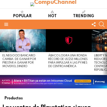
POPULAR
HOT
TRENDING
FOLL
S
US
Menu
LATEST
STORIES
Not
Click
to
Safe
view
EL NEGOCIO BANCARIO
ÁBACO LOGRA UNA RONDA
LIBERTY
For
this
CAMBIA: DE GANAR POR
RÉCORD DE US$53 MILLONES
REDUCIR 
Work
post
PRESTAR A GANAR POR
PARA IMPULSAR A LAS PYMES
TECNOLÓ
MOVER EL DINERO
DE CENTROAMÉRICA
CENTROA
REPÚBLI
Productos