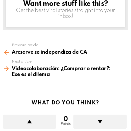
Want more stuff like this?
NEWSLETTER
Get the best viral stories straight into your
inbox!
Previous article
See
more
Arcserve se independiza de CA
Next article
Videocolaboración: ¿Comprar o rentar?:
Ese es el dilema
WHAT DO YOU THINK?
0
Points