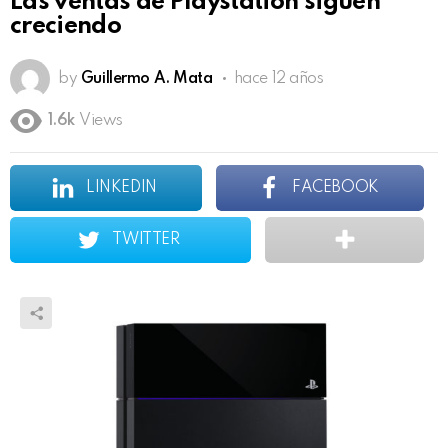
Las ventas de Playstation siguen
creciendo
by
Guillermo A. Mata
hace 12 años
1.6k
Views
LINKEDIN
FACEBOOK
TWITTER