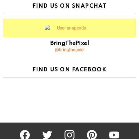
FIND US ON SNAPCHAT
BringThePixel
@bringthepixel
FIND US ON FACEBOOK
facebook
twitter
instagram
pinterest
youtube