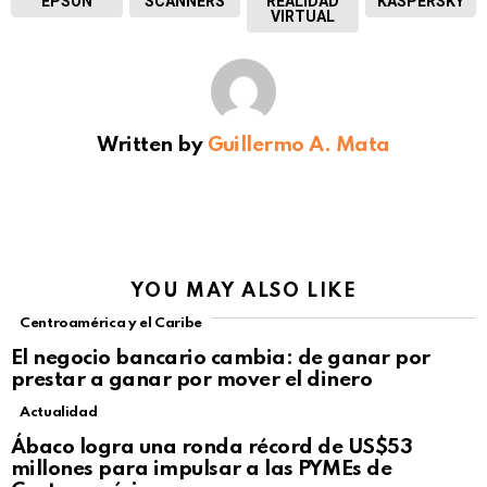
EPSON
SCANNERS
REALIDAD
KASPERSKY
VIRTUAL
Written by
Guillermo A. Mata
YOU MAY ALSO LIKE
Centroamérica y el Caribe
El negocio bancario cambia: de ganar por
prestar a ganar por mover el dinero
Actualidad
Not Safe For Work
Ábaco logra una ronda récord de US$53
Click to view this post
millones para impulsar a las PYMEs de