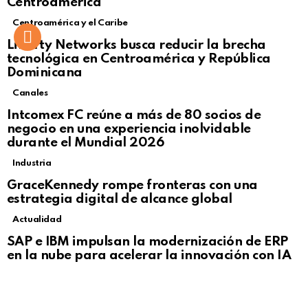
Centroamérica
Centroamérica y el Caribe
Liberty Networks busca reducir la brecha
tecnológica en Centroamérica y República
Dominicana
Canales
Intcomex FC reúne a más de 80 socios de
negocio en una experiencia inolvidable
durante el Mundial 2026
Industria
GraceKennedy rompe fronteras con una
estrategia digital de alcance global
Actualidad
Not Safe For Work
SAP e IBM impulsan la modernización de ERP
Click to view this post
en la nube para acelerar la innovación con IA