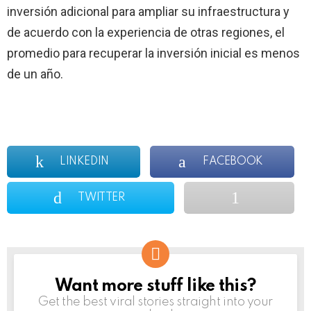
inversión adicional para ampliar su infraestructura y
de acuerdo con la experiencia de otras regiones, el
promedio para recuperar la inversión inicial es menos
de un año.
LINKEDIN
FACEBOOK
TWITTER
Want more stuff like this?
NEWSLETTER
Get the best viral stories straight into your