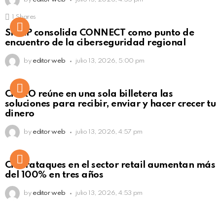
1
Shares
Not Safe For Work
SISAP consolida CONNECT como punto de
Click to view this post
encuentro de la ciberseguridad regional
by
editor web
julio 13, 2026, 5:00 pm
Not Safe For Work
CiNKO reúne en una sola billetera las
Click to view this post
soluciones para recibir, enviar y hacer crecer tu
dinero
by
editor web
julio 13, 2026, 4:57 pm
Ciberataques en el sector retail aumentan más
del 100% en tres años
by
editor web
julio 13, 2026, 4:53 pm