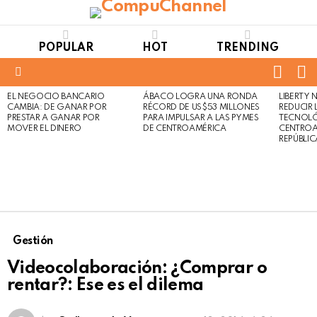
POPULAR
HOT
TRENDING
FOLL
S
US
Menu
EL NEGOCIO BANCARIO
ÁBACO LOGRA UNA RONDA
LIBERTY
LATEST
Not
Click
CAMBIA: DE GANAR POR
RÉCORD DE US$53 MILLONES
REDUCIR 
STORIES
to
Safe
PRESTAR A GANAR POR
PARA IMPULSAR A LAS PYMES
TECNOLÓ
view
MOVER EL DINERO
DE CENTROAMÉRICA
CENTROA
For
this
REPÚBLI
Work
post
Gestión
Videocolaboración: ¿Comprar o
rentar?: Ese es el dilema