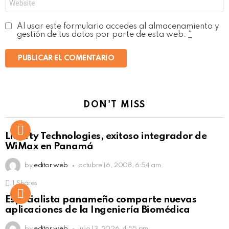
Al usar este formulario accedes al almacenamiento y
gestión de tus datos por parte de esta web.
*
DON'T MISS
Liberty Technologies, exitoso integrador de
WiMax en Panamá
by
editor web
octubre 16, 2008, 6:54 am
1
Shares
Not Safe For Work
Especialista panameño comparte nuevas
Click to view this post
aplicaciones de la Ingeniería Biomédica
by
editor web
julio 13, 2026, 4:55 pm