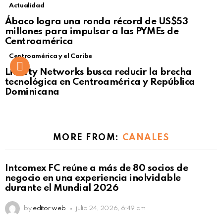
Actualidad
Not Safe For Work
Ábaco logra una ronda récord de US$53
Click to view this post
millones para impulsar a las PYMEs de
Centroamérica
Centroamérica y el Caribe
Liberty Networks busca reducir la brecha
tecnológica en Centroamérica y República
Dominicana
MORE FROM:
CANALES
Intcomex FC reúne a más de 80 socios de
negocio en una experiencia inolvidable
durante el Mundial 2026
by
editor web
julio 24, 2026, 6:49 am