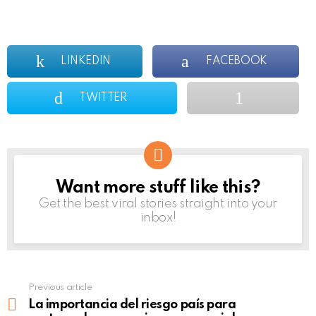
LINKEDIN
FACEBOOK
TWITTER
Want more stuff like this?
NEWSLETTER
Get the best viral stories straight into your
inbox!
Previous article
See
more
La importancia del riesgo país para