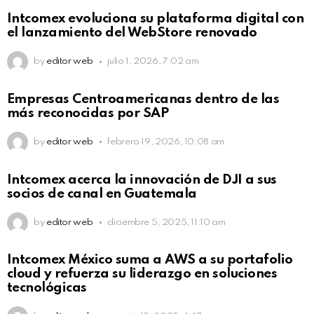
Intcomex evoluciona su plataforma digital con
el lanzamiento del WebStore renovado
by
editor web
julio 1, 2026, 7:02 am
Empresas Centroamericanas dentro de las
más reconocidas por SAP
by
editor web
febrero 19, 2026, 10:08 am
Intcomex acerca la innovación de DJI a sus
socios de canal en Guatemala
by
editor web
diciembre 5, 2025, 11:10 am
Intcomex México suma a AWS a su portafolio
cloud y refuerza su liderazgo en soluciones
tecnológicas