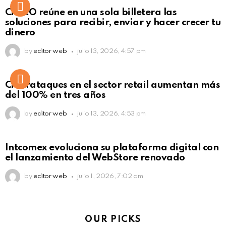
Not Safe For Work
CiNKO reúne en una sola billetera las
Click to view this post
soluciones para recibir, enviar y hacer crecer tu
dinero
by
editor web
julio 13, 2026, 4:57 pm
Ciberataques en el sector retail aumentan más
del 100% en tres años
by
editor web
julio 13, 2026, 4:53 pm
Intcomex evoluciona su plataforma digital con
el lanzamiento del WebStore renovado
by
editor web
julio 1, 2026, 7:02 am
OUR PICKS