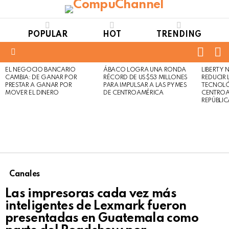
POPULAR
HOT
TRENDING
FOLL
S
US
Menu
EL NEGOCIO BANCARIO
ÁBACO LOGRA UNA RONDA
LIBERTY
LATEST
Not
Click
CAMBIA: DE GANAR POR
RÉCORD DE US$53 MILLONES
REDUCIR 
STORIES
to
Safe
PRESTAR A GANAR POR
PARA IMPULSAR A LAS PYMES
TECNOLÓ
view
MOVER EL DINERO
DE CENTROAMÉRICA
CENTROA
For
this
REPÚBLI
Work
post
Canales
Las impresoras cada vez más
inteligentes de Lexmark fueron
presentadas en Guatemala como