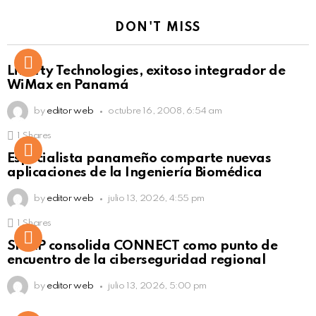
DON'T MISS
Liberty Technologies, exitoso integrador de
WiMax en Panamá
by
editor web
octubre 16, 2008, 6:54 am
1
Shares
Not Safe For Work
Especialista panameño comparte nuevas
Click to view this post
aplicaciones de la Ingeniería Biomédica
by
editor web
julio 13, 2026, 4:55 pm
1
Shares
Not Safe For Work
SISAP consolida CONNECT como punto de
Click to view this post
encuentro de la ciberseguridad regional
by
editor web
julio 13, 2026, 5:00 pm