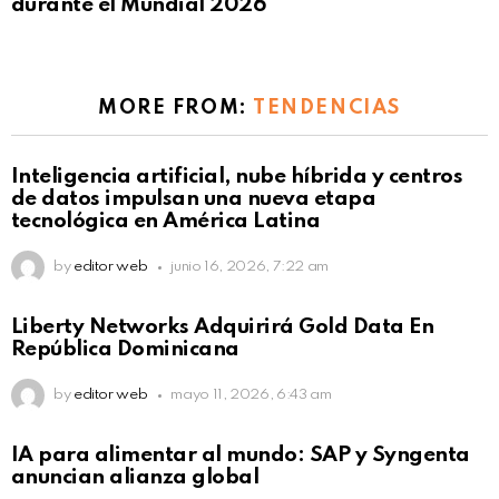
durante el Mundial 2026
MORE FROM:
TENDENCIAS
Not Safe For Work
Inteligencia artificial, nube híbrida y centros
Click to view this post
de datos impulsan una nueva etapa
tecnológica en América Latina
by
editor web
junio 16, 2026, 7:22 am
Not Safe For Work
Liberty Networks Adquirirá Gold Data En
Click to view this post
República Dominicana
by
editor web
mayo 11, 2026, 6:43 am
Not Safe For Work
IA para alimentar al mundo: SAP y Syngenta
Click to view this post
anuncian alianza global