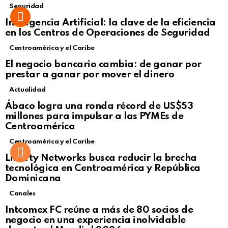
Seguridad
Inteligencia Artificial: la clave de la eficiencia
en los Centros de Operaciones de Seguridad
Centroamérica y el Caribe
El negocio bancario cambia: de ganar por
prestar a ganar por mover el dinero
Actualidad
Not Safe For Work
Ábaco logra una ronda récord de US$53
Click to view this post
millones para impulsar a las PYMEs de
Centroamérica
Centroamérica y el Caribe
Liberty Networks busca reducir la brecha
tecnológica en Centroamérica y República
Dominicana
Canales
Intcomex FC reúne a más de 80 socios de
negocio en una experiencia inolvidable