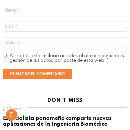
Nombre
*
Correo
electrónico
*
Web
Al usar este formulario accedes al almacenamiento y
gestión de tus datos por parte de esta web.
*
DON'T MISS
1
Shares
Not Safe For Work
Especialista panameño comparte nuevas
Click to view this post
aplicaciones de la Ingeniería Biomédica