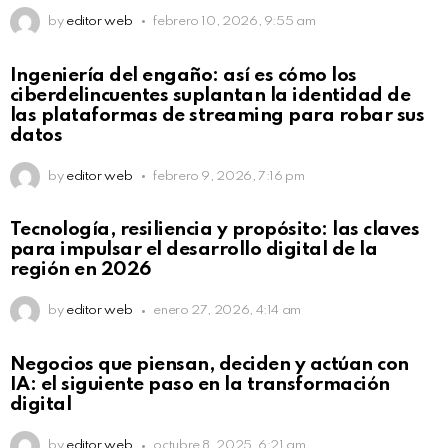
by
editor web
febrero 10, 2026, 9:55 am
Not Safe For Work
Ingeniería del engaño: así es cómo los
Click to view this post
ciberdelincuentes suplantan la identidad de
las plataformas de streaming para robar sus
datos
by
editor web
febrero 9, 2026, 7:16 pm
Not Safe For Work
Tecnología, resiliencia y propósito: las claves
Click to view this post
para impulsar el desarrollo digital de la
región en 2026
by
editor web
enero 27, 2026, 4:14 am
Not Safe For Work
Negocios que piensan, deciden y actúan con
Click to view this post
IA: el siguiente paso en la transformación
digital
by
editor web
octubre 8, 2025, 6:21 am