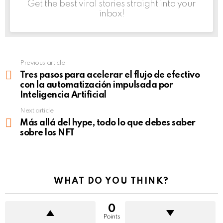
Get the best viral stories straight into your
inbox!
Previous article
See
more
Tres pasos para acelerar el flujo de efectivo
con la automatización impulsada por
Inteligencia Artificial
Next article
Más allá del hype, todo lo que debes saber
sobre los NFT
WHAT DO YOU THINK?
0
Points