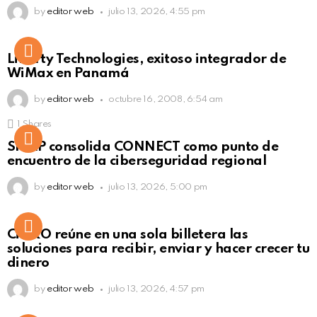
by
editor web
julio 13, 2026, 4:55 pm
Liberty Technologies, exitoso integrador de
WiMax en Panamá
by
editor web
octubre 16, 2008, 6:54 am
1
Shares
Not Safe For Work
SISAP consolida CONNECT como punto de
Click to view this post
encuentro de la ciberseguridad regional
by
editor web
julio 13, 2026, 5:00 pm
Not Safe For Work
CiNKO reúne en una sola billetera las
Click to view this post
soluciones para recibir, enviar y hacer crecer tu
dinero
by
editor web
julio 13, 2026, 4:57 pm