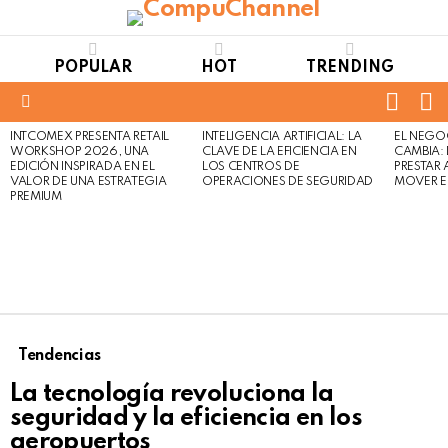
POPULAR
HOT
TRENDING
FOLL
S
US
Menu
INTCOMEX PRESENTA RETAIL
INTELIGENCIA ARTIFICIAL: LA
EL NEGO
LATEST
WORKSHOP 2026, UNA
CLAVE DE LA EFICIENCIA EN
CAMBIA:
STORIES
EDICIÓN INSPIRADA EN EL
LOS CENTROS DE
PRESTAR
VALOR DE UNA ESTRATEGIA
OPERACIONES DE SEGURIDAD
MOVER E
PREMIUM
Tendencias
La tecnología revoluciona la
seguridad y la eficiencia en los
aeropuertos