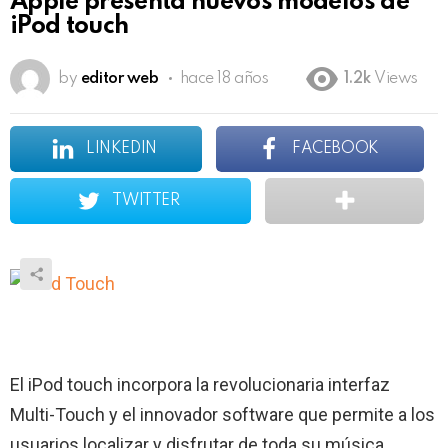
Apple presenta nuevos modelos de
iPod touch
by
editor web
hace 18 años
1.2k
Views
LINKEDIN
FACEBOOK
TWITTER
El iPod touch incorpora la revolucionaria interfaz
Multi-Touch y el innovador software que permite a los
usuarios localizar y disfrutar de toda su música,