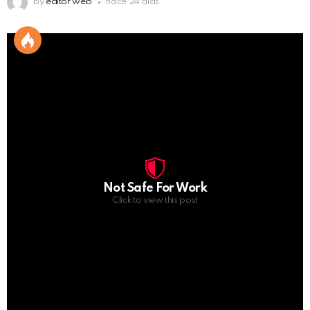
by
editor web
hace 24 días
Not Safe For Work
Click to view this post