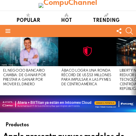
POPULAR
HOT
TRENDING
FOLL
S
US
Menu
LATEST
STORIES
Not
Click
to
Safe
view
EL NEGOCIO BANCARIO
ÁBACO LOGRA UNA RONDA
LIBERTY
For
this
CAMBIA: DE GANAR POR
RÉCORD DE US$53 MILLONES
REDUCIR 
Work
post
PRESTAR A GANAR POR
PARA IMPULSAR A LAS PYMES
TECNOLÓ
MOVER EL DINERO
DE CENTROAMÉRICA
CENTROA
REPÚBLI
Productos