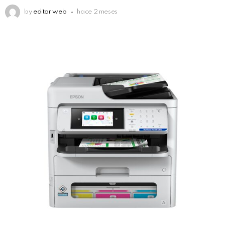
by
editor web
hace 2 meses