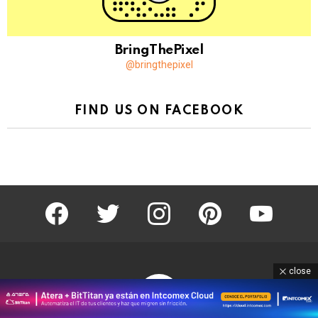
BringThePixel
@bringthepixel
FIND US ON FACEBOOK
facebook
twitter
instagram
pinterest
youtube
close