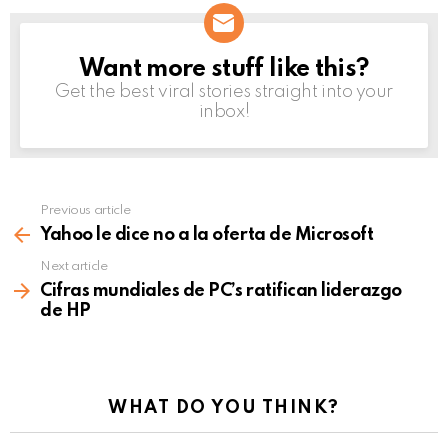
Want more stuff like this?
NEWSLETTER
Get the best viral stories straight into your
inbox!
Previous article
See
more
Yahoo le dice no a la oferta de Microsoft
Next article
Cifras mundiales de PC’s ratifican liderazgo
de HP
WHAT DO YOU THINK?