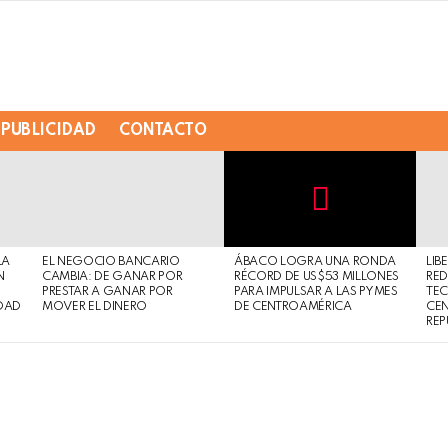
PUBLICIDAD
CONTACTO
Not
Click
to
Safe
view
LA
EL NEGOCIO BANCARIO
ÁBACO LOGRA UNA RONDA
LIB
For
this
N
CAMBIA: DE GANAR POR
RÉCORD DE US$53 MILLONES
RED
Work
post
PRESTAR A GANAR POR
PARA IMPULSAR A LAS PYMES
TE
DAD
MOVER EL DINERO
DE CENTROAMÉRICA
CE
REP