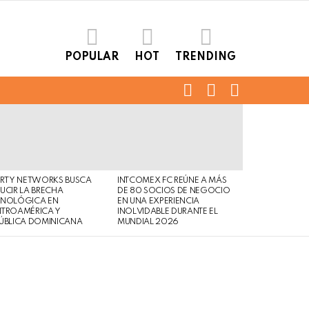
POPULAR
HOT
TRENDING
FOLLOW
SEARCH
LOGIN
US
ERTY NETWORKS BUSCA
INTCOMEX FC REÚNE A MÁS
UCIR LA BRECHA
DE 80 SOCIOS DE NEGOCIO
CNOLÓGICA EN
EN UNA EXPERIENCIA
NTROAMÉRICA Y
INOLVIDABLE DURANTE EL
ÚBLICA DOMINICANA
MUNDIAL 2026