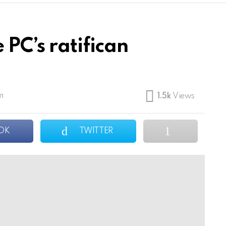
 PC’s ratifican
m
1.5k
Views
OK
TWITTER