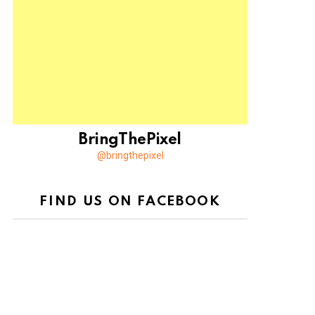
BringThePixel
@bringthepixel
FIND US ON FACEBOOK