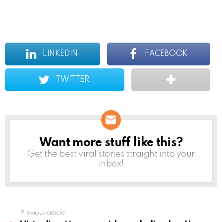
LINKEDIN
FACEBOOK
TWITTER
Want more stuff like this?
NEWSLETTER
Get the best viral stories straight into your
inbox!
Previous article
See