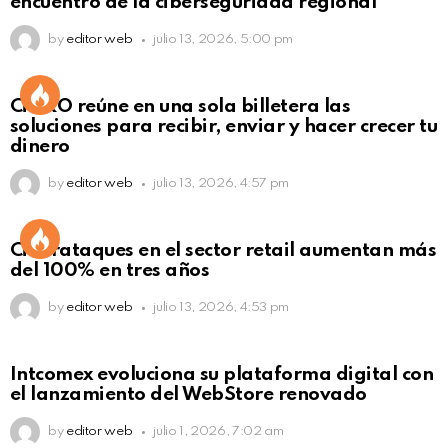
encuentro de la ciberseguridad regional
by
editor web
julio 13, 2026, 5:00 pm
Not Safe For Work
CiNKO reúne en una sola billetera las
Click to view this post
soluciones para recibir, enviar y hacer crecer tu
dinero
by
editor web
julio 13, 2026, 4:57 pm
Ciberataques en el sector retail aumentan más
del 100% en tres años
by
editor web
julio 13, 2026, 4:53 pm
Intcomex evoluciona su plataforma digital con
el lanzamiento del WebStore renovado
by
editor web
julio 1, 2026, 7:02 am