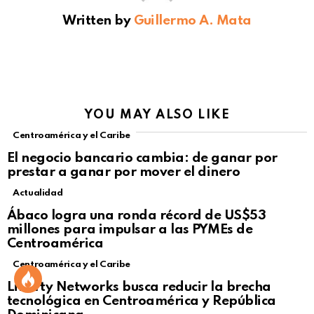
Written by
Guillermo A. Mata
YOU MAY ALSO LIKE
Centroamérica y el Caribe
El negocio bancario cambia: de ganar por
prestar a ganar por mover el dinero
Actualidad
Not Safe For Work
Ábaco logra una ronda récord de US$53
Click to view this post
millones para impulsar a las PYMEs de
Centroamérica
Centroamérica y el Caribe
Liberty Networks busca reducir la brecha
tecnológica en Centroamérica y República