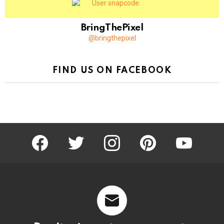
BringThePixel
@bringthepixel
FIND US ON FACEBOOK
facebook
twitter
instagram
pinterest
youtube