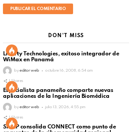
DON'T MISS
Liberty Technologies, exitoso integrador de
WiMax en Panamá
by
editor web
octubre 16, 2008, 6:54 am
1
Shares
Not Safe For Work
Especialista panameño comparte nuevas
Click to view this post
aplicaciones de la Ingeniería Biomédica
by
editor web
julio 13, 2026, 4:55 pm
1
Shares
Not Safe For Work
SISAP consolida CONNECT como punto de
Click to view this post