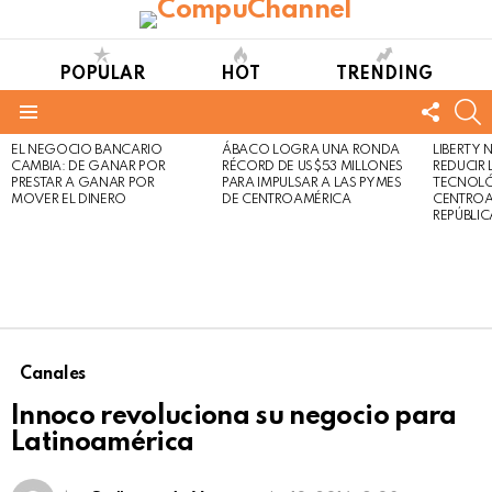
POPULAR
HOT
TRENDING
FOLL
S
US
Menu
EL NEGOCIO BANCARIO
ÁBACO LOGRA UNA RONDA
LIBERTY
LATEST
Not
Click
CAMBIA: DE GANAR POR
RÉCORD DE US$53 MILLONES
REDUCIR 
STORIES
to
Safe
PRESTAR A GANAR POR
PARA IMPULSAR A LAS PYMES
TECNOLÓ
view
MOVER EL DINERO
DE CENTROAMÉRICA
CENTROA
For
this
REPÚBLI
Work
post
Canales
Innoco revoluciona su negocio para
Latinoamérica