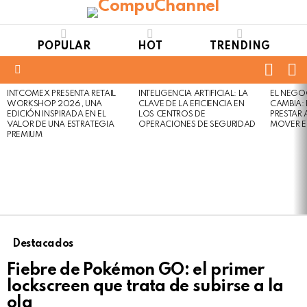
POPULAR
HOT
TRENDING
FOLL
S
US
Menu
INTCOMEX PRESENTA RETAIL
INTELIGENCIA ARTIFICIAL: LA
EL NEGO
LATEST
WORKSHOP 2026, UNA
CLAVE DE LA EFICIENCIA EN
CAMBIA:
STORIES
EDICIÓN INSPIRADA EN EL
LOS CENTROS DE
PRESTAR
VALOR DE UNA ESTRATEGIA
OPERACIONES DE SEGURIDAD
MOVER E
PREMIUM
Destacados
Fiebre de Pokémon GO: el primer
lockscreen que trata de subirse a la
ola