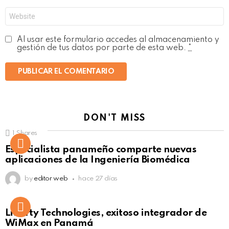
Web
Al usar este formulario accedes al almacenamiento y
gestión de tus datos por parte de esta web.
*
DON'T MISS
1
Shares
Not Safe For Work
Especialista panameño comparte nuevas
Click to view this post
aplicaciones de la Ingeniería Biomédica
by
editor web
hace 27 días
Liberty Technologies, exitoso integrador de
WiMax en Panamá