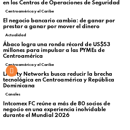
en los Centros de Operaciones de Seguridad
Centroamérica y el Caribe
El negocio bancario cambia: de ganar por
prestar a ganar por mover el dinero
Actualidad
Not Safe For Work
Ábaco logra una ronda récord de US$53
Click to view this post
millones para impulsar a las PYMEs de
Centroamérica
Centroamérica y el Caribe
Liberty Networks busca reducir la brecha
tecnológica en Centroamérica y República
Dominicana
Canales
Intcomex FC reúne a más de 80 socios de
negocio en una experiencia inolvidable
durante el Mundial 2026