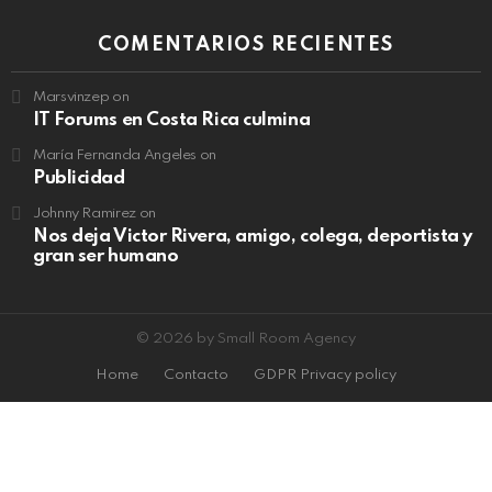
COMENTARIOS RECIENTES
Marsvinzep
on
IT Forums en Costa Rica culmina
María Fernanda Angeles
on
Publicidad
Johnny Ramirez
on
Nos deja Victor Rivera, amigo, colega, deportista y
gran ser humano
© 2026 by Small Room Agency
Home
Contacto
GDPR Privacy policy