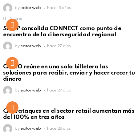
by
editor web
hace 18 años
1
Shares
Not Safe For Work
SISAP consolida CONNECT como punto de
Click to view this post
encuentro de la ciberseguridad regional
by
editor web
hace 27 días
Not Safe For Work
CiNKO reúne en una sola billetera las
Click to view this post
soluciones para recibir, enviar y hacer crecer tu
dinero
by
editor web
hace 27 días
Ciberataques en el sector retail aumentan más
del 100% en tres años
by
editor web
hace 28 días