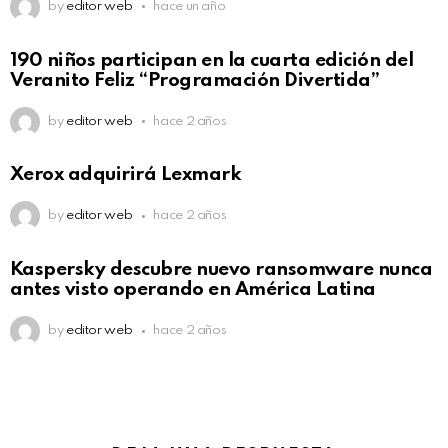
by
editor web
hace un año
190 niños participan en la cuarta edición del
Veranito Feliz “Programación Divertida”
by
editor web
hace 2 años
Xerox adquirirá Lexmark
by
editor web
hace 2 años
Kaspersky descubre nuevo ransomware nunca
antes visto operando en América Latina
by
editor web
hace 2 años