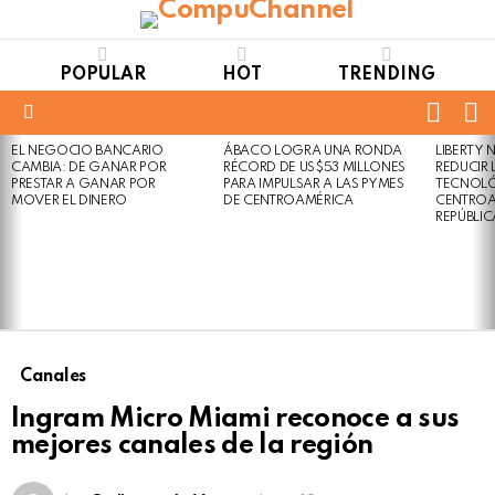
POPULAR
HOT
TRENDING
FOLL
S
US
Menu
EL NEGOCIO BANCARIO
ÁBACO LOGRA UNA RONDA
LIBERTY
LATEST
Not
Click
CAMBIA: DE GANAR POR
RÉCORD DE US$53 MILLONES
REDUCIR 
STORIES
to
Safe
PRESTAR A GANAR POR
PARA IMPULSAR A LAS PYMES
TECNOLÓ
view
MOVER EL DINERO
DE CENTROAMÉRICA
CENTROA
For
this
REPÚBLI
Work
post
Canales
Ingram Micro Miami reconoce a sus
mejores canales de la región