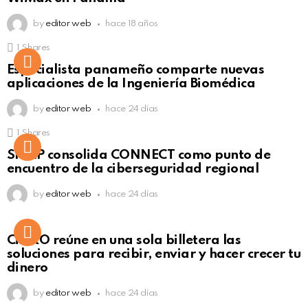
by
editor web
hace 18 años
1
Shares
Not Safe For Work
Especialista panameño comparte nuevas
Click to view this post
aplicaciones de la Ingeniería Biomédica
by
editor web
hace 24 días
1
Shares
Not Safe For Work
SISAP consolida CONNECT como punto de
Click to view this post
encuentro de la ciberseguridad regional
by
editor web
hace 24 días
Not Safe For Work
CiNKO reúne en una sola billetera las
Click to view this post
soluciones para recibir, enviar y hacer crecer tu
dinero
by
editor web
hace 24 días