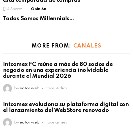
esta temporada de compras
4
Shares
Opinión
Todos Somos Millennials…
MORE FROM:
CANALES
Intcomex FC reúne a más de 80 socios de
negocio en una experiencia inolvidable
durante el Mundial 2026
by
editor web
hace 14 días
Intcomex evoluciona su plataforma digital con
el lanzamiento del WebStore renovado
by
editor web
hace un mes