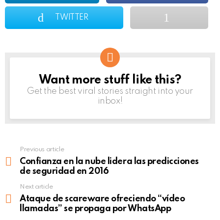
TWITTER
Want more stuff like this?
NEWSLETTER
Get the best viral stories straight into your
inbox!
Previous article
See
more
Confianza en la nube lidera las predicciones
de seguridad en 2016
Next article
Ataque de scareware ofreciendo “vídeo
llamadas” se propaga por WhatsApp