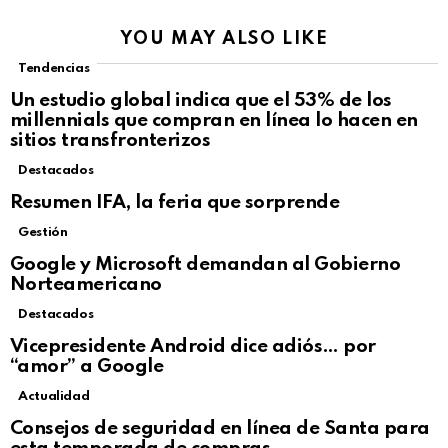
YOU MAY ALSO LIKE
Tendencias
Not Safe For Work
Un estudio global indica que el 53% de los
Click to view this post
millennials que compran en línea lo hacen en
sitios transfronterizos
Destacados
Resumen IFA, la feria que sorprende
Gestión
Google y Microsoft demandan al Gobierno
Norteamericano
Destacados
Vicepresidente Android dice adiós… por
“amor” a Google
Actualidad
Not Safe For Work
Consejos de seguridad en línea de Santa para
Click to view this post