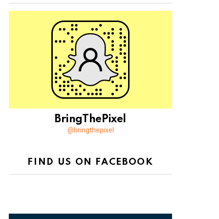
BringThePixel
@bringthepixel
FIND US ON FACEBOOK