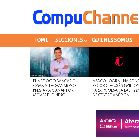
HOME
SECCIONES
QUIENES SOMOS
LATEST
STORIES
Not
Click
to
Safe
view
EL NEGOCIO BANCARIO
ÁBACO LOGRA UNA RON
For
this
CAMBIA: DE GANAR POR
RÉCORD DE US$53 MILLO
Work
post
PRESTAR A GANAR POR
PARA IMPULSAR A LAS PY
MOVER EL DINERO
DE CENTROAMÉRICA