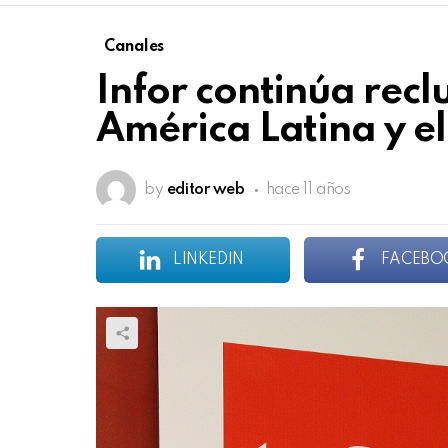
Canales
Infor continúa rec
América Latina y e
by
editor web
hace 11 años
LINKEDIN
FACEBO