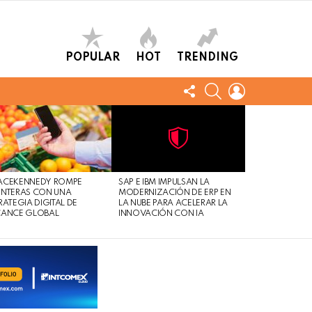
POPULAR
HOT
TRENDING
FOLLOW
SEARCH
LOGIN
US
Not
Click
to
Safe
view
ACEKENNEDY ROMPE
SAP E IBM IMPULSAN LA
For
this
NTERAS CON UNA
MODERNIZACIÓN DE ERP EN
Work
post
RATEGIA DIGITAL DE
LA NUBE PARA ACELERAR LA
CANCE GLOBAL
INNOVACIÓN CON IA