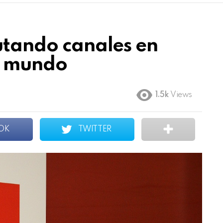
lutando canales en
l mundo
1.5k
Views
OK
TWITTER