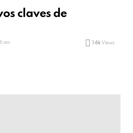
vos claves de
16 am
1.6k
Views