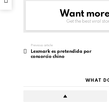
Want more s
NEWSLETTER
Get the best viral sto
Previous article
See
more
Lexmark es pretendida por
consorcio chino
WHAT DO