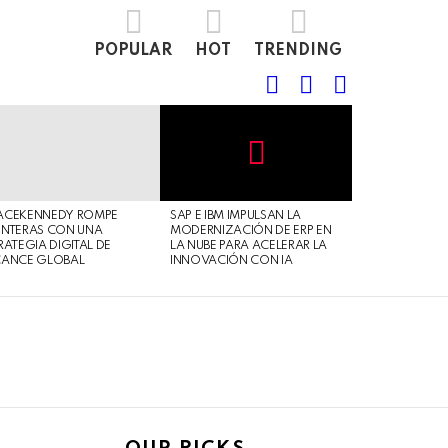
POPULAR
HOT
TRENDING
FOLLOW
SEARCH
LOGIN
US
Not
Click
to
Safe
view
ACEKENNEDY ROMPE
SAP E IBM IMPULSAN LA
For
this
NTERAS CON UNA
MODERNIZACIÓN DE ERP EN
Work
post
RATEGIA DIGITAL DE
LA NUBE PARA ACELERAR LA
CANCE GLOBAL
INNOVACIÓN CON IA