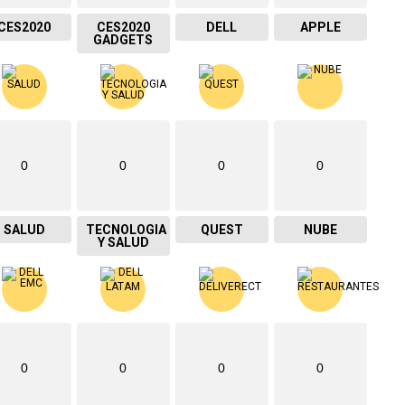
CES2020
CES2020
DELL
APPLE
GADGETS
0
0
0
0
SALUD
TECNOLOGIA
QUEST
NUBE
Y SALUD
0
0
0
0