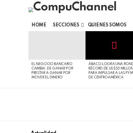
HOME
SECCIONES
QUIENES SOMOS
LATEST
STORIES
Not
Click
to
Safe
view
EL NEGOCIO BANCARIO
ÁBACO LOGRA UNA RON
For
this
CAMBIA: DE GANAR POR
RÉCORD DE US$53 MILLO
Work
post
PRESTAR A GANAR POR
PARA IMPULSAR A LAS PY
MOVER EL DINERO
DE CENTROAMÉRICA