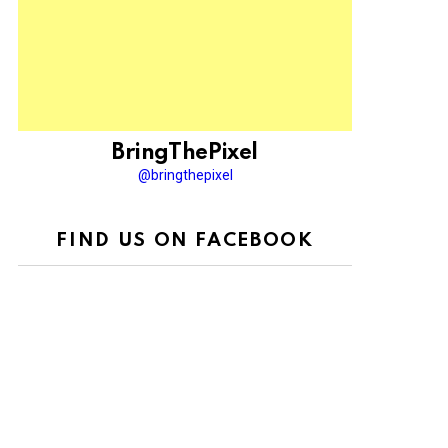
BringThePixel
@bringthepixel
FIND US ON FACEBOOK