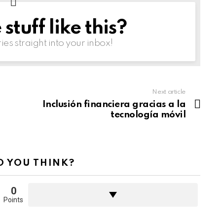
tuff like this?
ries straight into your inbox!
Next article
Inclusión financiera gracias a la
tecnología móvil
 YOU THINK?
0
Points