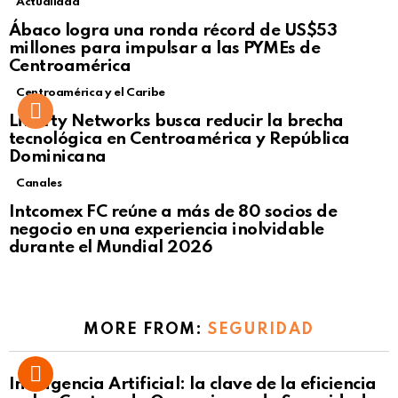
Actualidad
Not Safe For Work
Ábaco logra una ronda récord de US$53
Click to view this post
millones para impulsar a las PYMEs de
Centroamérica
Centroamérica y el Caribe
Liberty Networks busca reducir la brecha
tecnológica en Centroamérica y República
Dominicana
Canales
Intcomex FC reúne a más de 80 socios de
negocio en una experiencia inolvidable
durante el Mundial 2026
MORE FROM:
SEGURIDAD
Inteligencia Artificial: la clave de la eficiencia