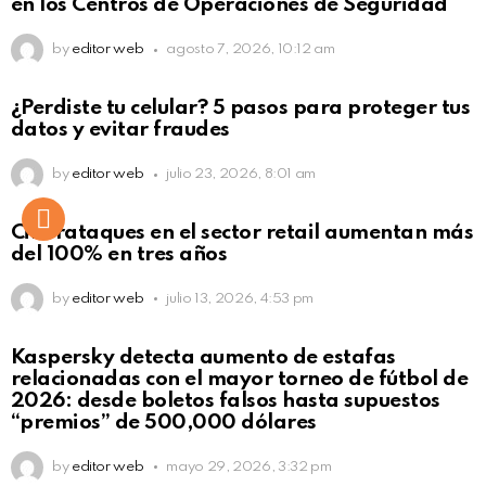
en los Centros de Operaciones de Seguridad
by
editor web
agosto 7, 2026, 10:12 am
¿Perdiste tu celular? 5 pasos para proteger tus
datos y evitar fraudes
by
editor web
julio 23, 2026, 8:01 am
Ciberataques en el sector retail aumentan más
del 100% en tres años
by
editor web
julio 13, 2026, 4:53 pm
Kaspersky detecta aumento de estafas
relacionadas con el mayor torneo de fútbol de
2026: desde boletos falsos hasta supuestos
“premios” de 500,000 dólares
by
editor web
mayo 29, 2026, 3:32 pm