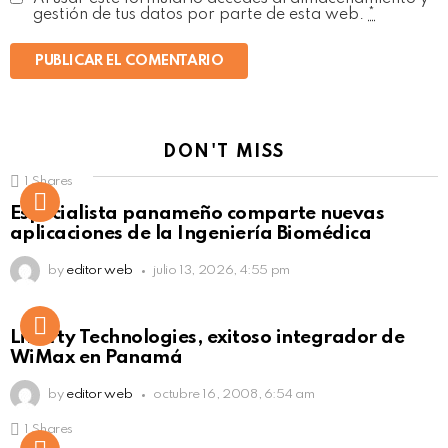
gestión de tus datos por parte de esta web.
*
DON'T MISS
1
Shares
Not Safe For Work
Especialista panameño comparte nuevas
Click to view this post
aplicaciones de la Ingeniería Biomédica
by
editor web
julio 13, 2026, 4:55 pm
Liberty Technologies, exitoso integrador de
WiMax en Panamá
by
editor web
octubre 16, 2008, 6:54 am
1
Shares