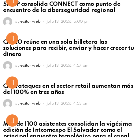
Not Safe For Work
SISAP consolida CONNECT como punto de
Click to view this post
encuentro de la ciberseguridad regional
by
editor web
julio 13, 2026, 5:00 pm
Not Safe For Work
CiNKO reúne en una sola billetera las
Click to view this post
soluciones para recibir, enviar y hacer crecer tu
dinero
by
editor web
julio 13, 2026, 4:57 pm
Ciberataques en el sector retail aumentan más
del 100% en tres años
by
editor web
julio 13, 2026, 4:53 pm
Más de 1100 asistentes consolidan la vigésima
edición de Intcomexpo El Salvador como el
principal encuentro tecnológico para el canal