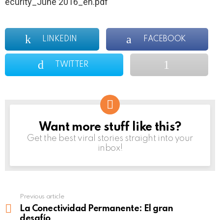
ecurity_June 2016_en.pdf
LINKEDIN
FACEBOOK
TWITTER
Want more stuff like this?
NEWSLETTER
Get the best viral stories straight into your
inbox!
Previous article
See
more
La Conectividad Permanente: El gran
desafío