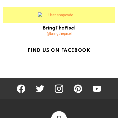
BringThePixel
@bringthepixel
FIND US ON FACEBOOK
facebook
twitter
instagram
pinterest
youtube