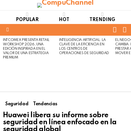
POPULAR
HOT
TRENDING
FOLL
S
US
Menu
INTCOMEX PRESENTA RETAIL
INTELIGENCIA ARTIFICIAL: LA
EL NEGO
LATEST
WORKSHOP 2026, UNA
CLAVE DE LA EFICIENCIA EN
CAMBIA:
STORIES
EDICIÓN INSPIRADA EN EL
LOS CENTROS DE
PRESTAR
VALOR DE UNA ESTRATEGIA
OPERACIONES DE SEGURIDAD
MOVER E
PREMIUM
Seguridad
Tendencias
Huawei libera su informe sobre
seguridad en línea enfocado en la
seguridad global