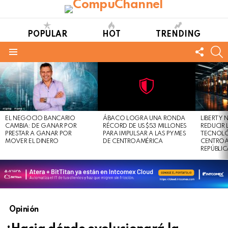
POPULAR
HOT
TRENDING
FOLL
S
US
Menu
LATEST
STORIES
Not
Click
to
Safe
view
EL NEGOCIO BANCARIO
ÁBACO LOGRA UNA RONDA
LIBERTY
For
this
CAMBIA: DE GANAR POR
RÉCORD DE US$53 MILLONES
REDUCIR 
Work
post
PRESTAR A GANAR POR
PARA IMPULSAR A LAS PYMES
TECNOLÓ
MOVER EL DINERO
DE CENTROAMÉRICA
CENTROA
REPÚBLI
Opinión