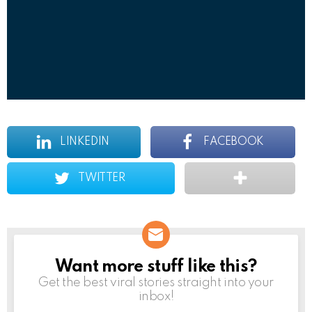
LINKEDIN
FACEBOOK
TWITTER
Want more stuff like this?
NEWSLETTER
Get the best viral stories straight into your
inbox!