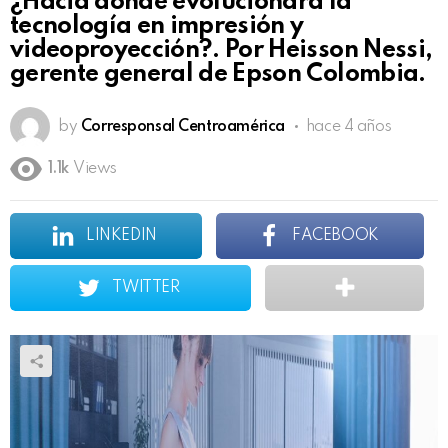
¿Hacia dónde evolucionará la
tecnología en impresión y
videoproyección?. Por Heisson Nessi,
gerente general de Epson Colombia.
by
Corresponsal Centroamérica
hace 4 años
1.1k
Views
LINKEDIN
FACEBOOK
TWITTER