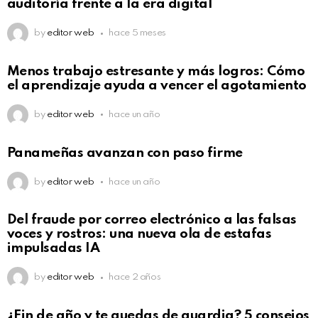
auditoría frente a la era digital
by
editor web
hace 5 meses
Menos trabajo estresante y más logros: Cómo
el aprendizaje ayuda a vencer el agotamiento
by
editor web
hace un año
Panameñas avanzan con paso firme
by
editor web
hace un año
Del fraude por correo electrónico a las falsas
voces y rostros: una nueva ola de estafas
impulsadas IA
by
editor web
hace 2 años
¿Fin de año y te quedas de guardia? 5 consejos