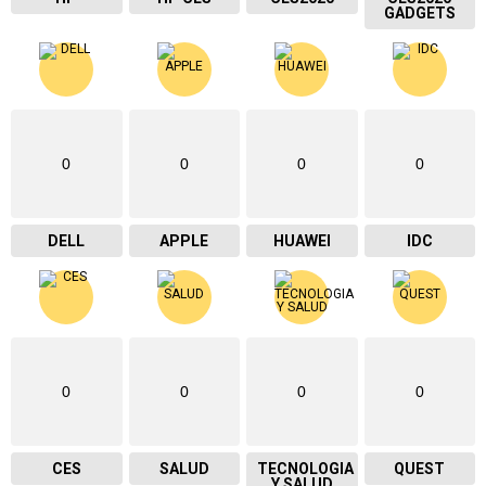
GADGETS
0
0
0
0
DELL
APPLE
HUAWEI
IDC
0
0
0
0
CES
SALUD
TECNOLOGIA
QUEST
Y SALUD