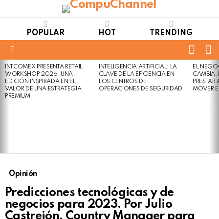
POPULAR
HOT
TRENDING
FOLL
S
US
Menu
INTCOMEX PRESENTA RETAIL
INTELIGENCIA ARTIFICIAL: LA
EL NEGO
LATEST
WORKSHOP 2026, UNA
CLAVE DE LA EFICIENCIA EN
CAMBIA:
STORIES
EDICIÓN INSPIRADA EN EL
LOS CENTROS DE
PRESTAR
VALOR DE UNA ESTRATEGIA
OPERACIONES DE SEGURIDAD
MOVER E
PREMIUM
Opinión
Predicciones tecnológicas y de
negocios para 2023. Por Julio
Castrejón, Country Manager para