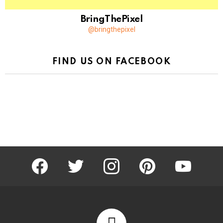
BringThePixel
@bringthepixel
FIND US ON FACEBOOK
facebook
twitter
instagram
pinterest
youtube