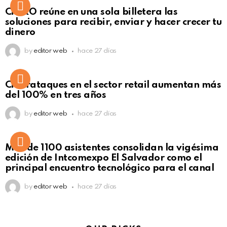
Not Safe For Work
CiNKO reúne en una sola billetera las
Click to view this post
soluciones para recibir, enviar y hacer crecer tu
dinero
by
editor web
hace 27 días
Ciberataques en el sector retail aumentan más
del 100% en tres años
by
editor web
hace 27 días
Más de 1100 asistentes consolidan la vigésima
edición de Intcomexpo El Salvador como el
principal encuentro tecnológico para el canal
by
editor web
hace 27 días