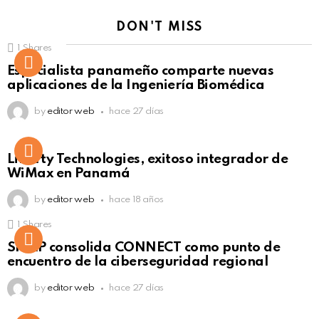
DON'T MISS
1
Shares
Not Safe For Work
Especialista panameño comparte nuevas
Click to view this post
aplicaciones de la Ingeniería Biomédica
by
editor web
hace 27 días
Liberty Technologies, exitoso integrador de
WiMax en Panamá
by
editor web
hace 18 años
1
Shares
Not Safe For Work
SISAP consolida CONNECT como punto de
Click to view this post
encuentro de la ciberseguridad regional
by
editor web
hace 27 días