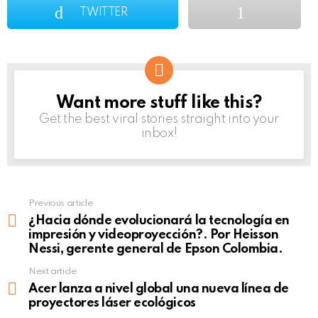
TWITTER
Want more stuff like this?
NEWSLETTER
Get the best viral stories straight into your
inbox!
Previous article
See
more
¿Hacia dónde evolucionará la tecnología en
impresión y videoproyección?. Por Heisson
Nessi, gerente general de Epson Colombia.
Next article
Acer lanza a nivel global una nueva línea de
proyectores láser ecológicos