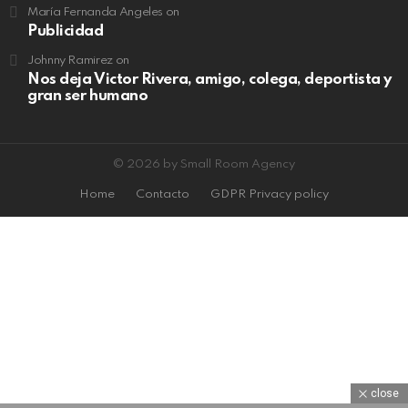
María Fernanda Angeles
on
Publicidad
Johnny Ramirez
on
Nos deja Victor Rivera, amigo, colega, deportista y
gran ser humano
© 2026 by Small Room Agency
Home
Contacto
GDPR Privacy policy
close