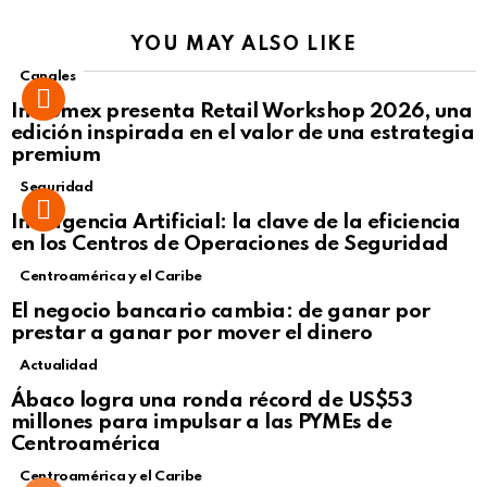
YOU MAY ALSO LIKE
Canales
Intcomex presenta Retail Workshop 2026, una
edición inspirada en el valor de una estrategia
premium
Seguridad
Inteligencia Artificial: la clave de la eficiencia
en los Centros de Operaciones de Seguridad
Centroamérica y el Caribe
El negocio bancario cambia: de ganar por
prestar a ganar por mover el dinero
Actualidad
Not Safe For Work
Ábaco logra una ronda récord de US$53
Click to view this post
millones para impulsar a las PYMEs de
Centroamérica
Centroamérica y el Caribe