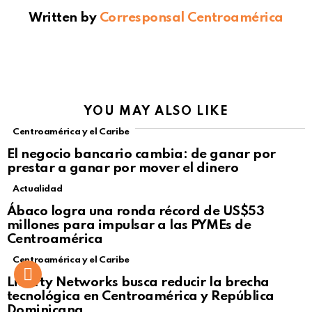
Written by
Corresponsal Centroamérica
YOU MAY ALSO LIKE
Centroamérica y el Caribe
El negocio bancario cambia: de ganar por
prestar a ganar por mover el dinero
Actualidad
Not Safe For Work
Ábaco logra una ronda récord de US$53
Click to view this post
millones para impulsar a las PYMEs de
Centroamérica
Centroamérica y el Caribe
Liberty Networks busca reducir la brecha
tecnológica en Centroamérica y República
Dominicana