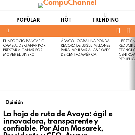
POPULAR
HOT
TRENDING
FOLL
S
US
Menu
EL NEGOCIO BANCARIO
ÁBACO LOGRA UNA RONDA
LIBERTY
LATEST
Not
Click
CAMBIA: DE GANAR POR
RÉCORD DE US$53 MILLONES
REDUCIR 
STORIES
to
Safe
PRESTAR A GANAR POR
PARA IMPULSAR A LAS PYMES
TECNOLÓ
view
MOVER EL DINERO
DE CENTROAMÉRICA
CENTROA
For
this
REPÚBLI
Work
post
Opinión
La hoja de ruta de Avaya: ágil e
innovadora, transparente y
confiable. Por Alan Masarek,