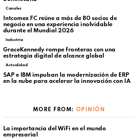
Canales
Intcomex FC reúne a más de 80 socios de
negocio en una experiencia inolvidable
durante el Mundial 2026
Industria
GraceKennedy rompe fronteras con una
estrategia digital de alcance global
Actualidad
Not Safe For Work
SAP e IBM impulsan la modernización de ERP
Click to view this post
en la nube para acelerar la innovación con IA
MORE FROM:
OPINIÓN
La importancia del WiFi en el mundo
empresarial