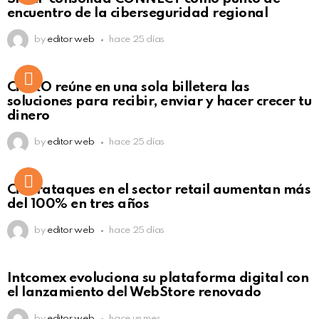
Click to view this post
encuentro de la ciberseguridad regional
by
editor web
hace 25 días
Not Safe For Work
CiNKO reúne en una sola billetera las
Click to view this post
soluciones para recibir, enviar y hacer crecer tu
dinero
by
editor web
hace 25 días
Ciberataques en el sector retail aumentan más
del 100% en tres años
by
editor web
hace 25 días
Intcomex evoluciona su plataforma digital con
el lanzamiento del WebStore renovado
by
editor web
hace un mes