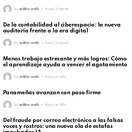
by
editor web
hace 2 meses
De la contabilidad al ciberespacio: la nueva
auditoría frente a la era digital
by
editor web
hace 5 meses
Menos trabajo estresante y más logros: Cómo
el aprendizaje ayuda a vencer el agotamiento
by
editor web
hace un año
Panameñas avanzan con paso firme
by
editor web
hace un año
Del fraude por correo electrónico a las falsas
voces y rostros: una nueva ola de estafas