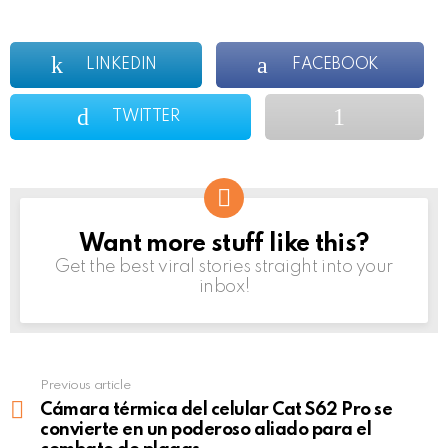
LINKEDIN
FACEBOOK
TWITTER
Want more stuff like this?
NEWSLETTER
Get the best viral stories straight into your
inbox!
Previous article
See
more
Cámara térmica del celular Cat S62 Pro se
convierte en un poderoso aliado para el