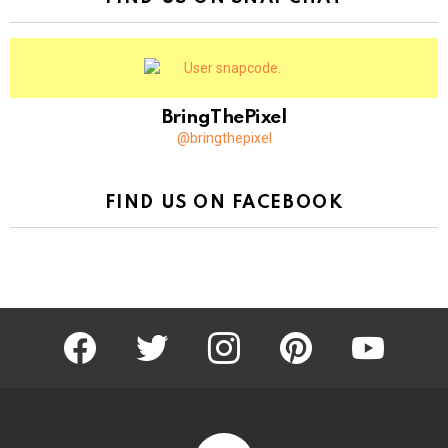
BringThePixel
@bringthepixel
FIND US ON FACEBOOK
facebook
twitter
instagram
pinterest
youtube