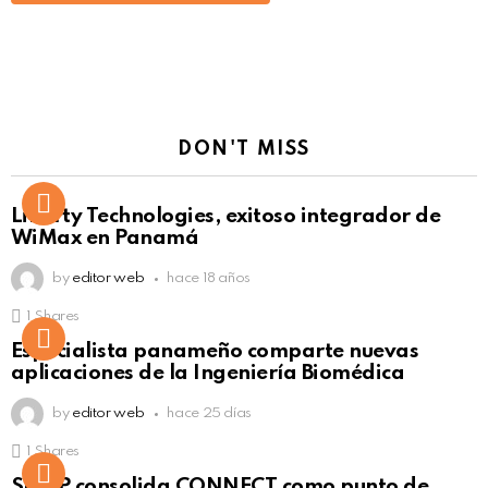
DON'T MISS
Liberty Technologies, exitoso integrador de
WiMax en Panamá
by
editor web
hace 18 años
1
Shares
Not Safe For Work
Especialista panameño comparte nuevas
Click to view this post
aplicaciones de la Ingeniería Biomédica
by
editor web
hace 25 días
1
Shares
Not Safe For Work
SISAP consolida CONNECT como punto de