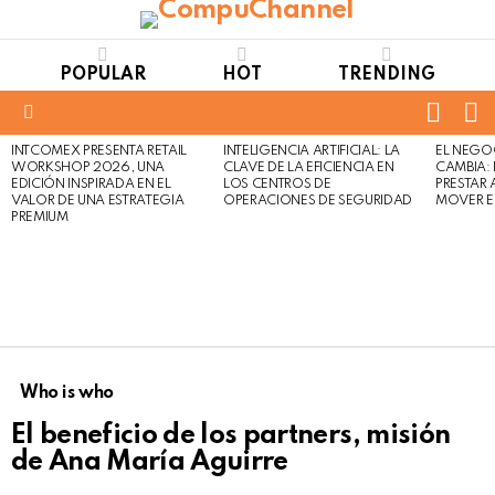
POPULAR
HOT
TRENDING
FOLL
S
US
Menu
INTCOMEX PRESENTA RETAIL
INTELIGENCIA ARTIFICIAL: LA
EL NEGO
LATEST
WORKSHOP 2026, UNA
CLAVE DE LA EFICIENCIA EN
CAMBIA:
STORIES
EDICIÓN INSPIRADA EN EL
LOS CENTROS DE
PRESTAR
VALOR DE UNA ESTRATEGIA
OPERACIONES DE SEGURIDAD
MOVER E
PREMIUM
Who is who
El beneficio de los partners, misión
de Ana María Aguirre