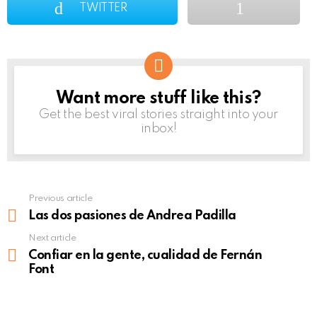
TWITTER
Want more stuff like this?
NEWSLETTER
Get the best viral stories straight into your
inbox!
Previous article
See
more
Las dos pasiones de Andrea Padilla
Next article
Confiar en la gente, cualidad de Fernán
Font