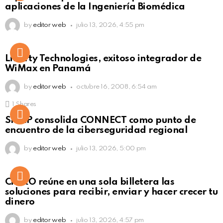
aplicaciones de la Ingeniería Biomédica
by
editor web
julio 13, 2026, 4:55 pm
Liberty Technologies, exitoso integrador de
WiMax en Panamá
by
editor web
octubre 16, 2008, 6:54 am
1
Shares
Not Safe For Work
SISAP consolida CONNECT como punto de
Click to view this post
encuentro de la ciberseguridad regional
by
editor web
julio 13, 2026, 5:00 pm
Not Safe For Work
CiNKO reúne en una sola billetera las
Click to view this post
soluciones para recibir, enviar y hacer crecer tu
dinero
by
editor web
julio 13, 2026, 4:57 pm