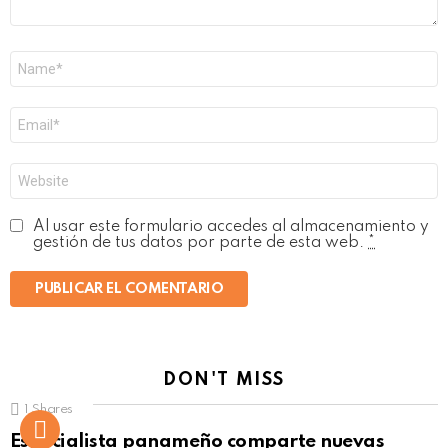
Nombre
*
Correo
electrónico
*
Web
Al usar este formulario accedes al almacenamiento y
gestión de tus datos por parte de esta web.
*
DON'T MISS
1
Shares
Not Safe For Work
Especialista panameño comparte nuevas
Click to view this post