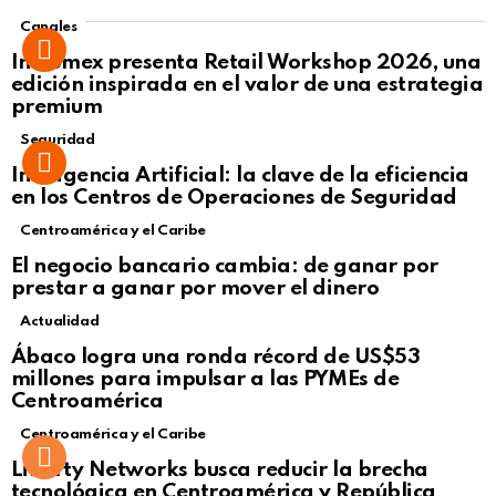
Canales
Intcomex presenta Retail Workshop 2026, una
edición inspirada en el valor de una estrategia
premium
Seguridad
Inteligencia Artificial: la clave de la eficiencia
en los Centros de Operaciones de Seguridad
Centroamérica y el Caribe
El negocio bancario cambia: de ganar por
prestar a ganar por mover el dinero
Actualidad
Not Safe For Work
Ábaco logra una ronda récord de US$53
Click to view this post
millones para impulsar a las PYMEs de
Centroamérica
Centroamérica y el Caribe
Liberty Networks busca reducir la brecha
tecnológica en Centroamérica y República