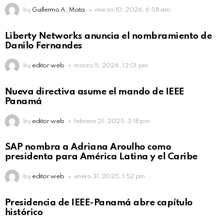
by
Guillermo A. Mata
marzo 10, 2026, 6:58 am
Liberty Networks anuncia el nombramiento de
Danilo Fernandes
by
editor web
marzo 5, 2026, 12:01 pm
Nueva directiva asume el mando de IEEE
Panamá
by
editor web
febrero 21, 2025, 3:18 pm
SAP nombra a Adriana Aroulho como
presidenta para América Latina y el Caribe
by
editor web
enero 31, 2025, 1:52 pm
Presidencia de IEEE-Panamá abre capítulo
histórico