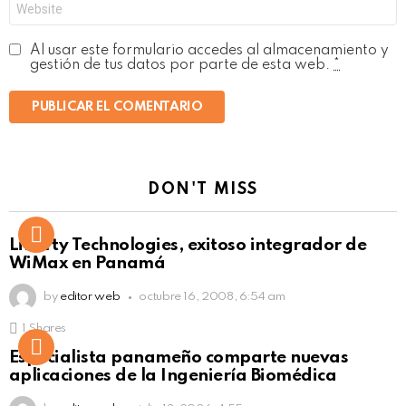
Al usar este formulario accedes al almacenamiento y
gestión de tus datos por parte de esta web.
*
DON'T MISS
Liberty Technologies, exitoso integrador de
WiMax en Panamá
by
editor web
octubre 16, 2008, 6:54 am
1
Shares
Not Safe For Work
Especialista panameño comparte nuevas
Click to view this post
aplicaciones de la Ingeniería Biomédica