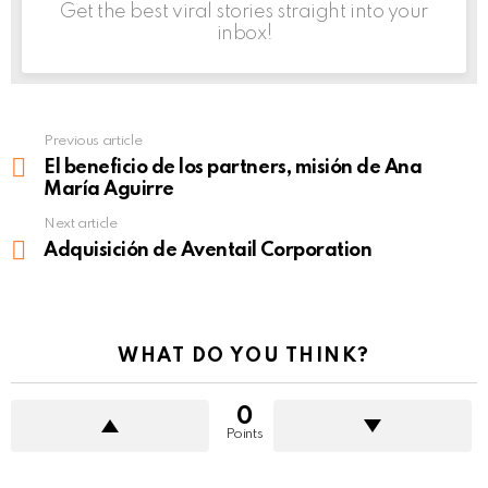
Get the best viral stories straight into your
inbox!
Previous article
See
more
El beneficio de los partners, misión de Ana
María Aguirre
Next article
Adquisición de Aventail Corporation
WHAT DO YOU THINK?
0
Points