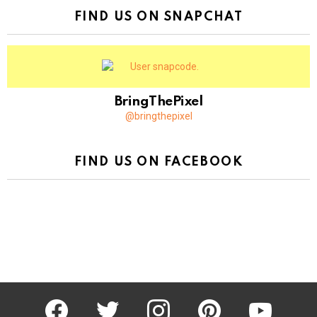
FIND US ON SNAPCHAT
BringThePixel
@bringthepixel
FIND US ON FACEBOOK
facebook
twitter
instagram
pinterest
youtube