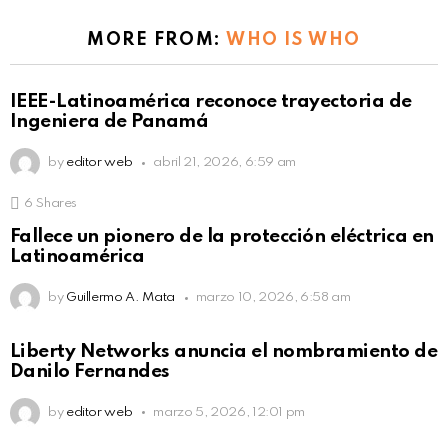
MORE FROM:
WHO IS WHO
IEEE-Latinoamérica reconoce trayectoria de
Ingeniera de Panamá
by
editor web
abril 21, 2026, 6:59 am
6
Shares
Fallece un pionero de la protección eléctrica en
Latinoamérica
by
Guillermo A. Mata
marzo 10, 2026, 6:58 am
Liberty Networks anuncia el nombramiento de
Danilo Fernandes
by
editor web
marzo 5, 2026, 12:01 pm