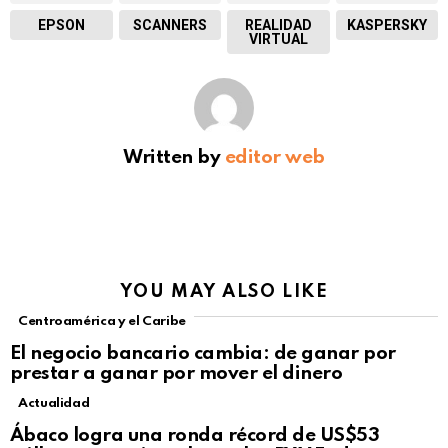
EPSON
SCANNERS
REALIDAD
KASPERSKY
VIRTUAL
Written by
editor web
YOU MAY ALSO LIKE
Centroamérica y el Caribe
El negocio bancario cambia: de ganar por
prestar a ganar por mover el dinero
Actualidad
Not Safe For Work
Ábaco logra una ronda récord de US$53
Click to view this post