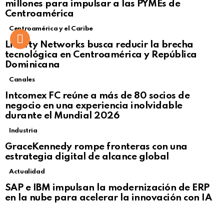
millones para impulsar a las PYMEs de
Centroamérica
Centroamérica y el Caribe
Liberty Networks busca reducir la brecha
tecnológica en Centroamérica y República
Dominicana
Canales
Intcomex FC reúne a más de 80 socios de
negocio en una experiencia inolvidable
durante el Mundial 2026
Industria
GraceKennedy rompe fronteras con una
estrategia digital de alcance global
Actualidad
Not Safe For Work
SAP e IBM impulsan la modernización de ERP
Click to view this post
en la nube para acelerar la innovación con IA