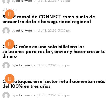
by
editor web
julio 13, 2026, 4:55 pm
1
Shares
Not Safe For Work
SISAP consolida CONNECT como punto de
Click to view this post
encuentro de la ciberseguridad regional
by
editor web
julio 13, 2026, 5:00 pm
Not Safe For Work
CiNKO reúne en una sola billetera las
Click to view this post
soluciones para recibir, enviar y hacer crecer tu
dinero
by
editor web
julio 13, 2026, 4:57 pm
Ciberataques en el sector retail aumentan más
del 100% en tres años
by
editor web
julio 13, 2026, 4:53 pm