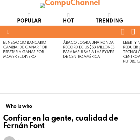
POPULAR
HOT
TRENDING
FOLL
S
US
Menu
EL NEGOCIO BANCARIO
ÁBACO LOGRA UNA RONDA
LIBERTY
LATEST
Not
Click
CAMBIA: DE GANAR POR
RÉCORD DE US$53 MILLONES
REDUCIR 
STORIES
to
Safe
PRESTAR A GANAR POR
PARA IMPULSAR A LAS PYMES
TECNOLÓ
view
MOVER EL DINERO
DE CENTROAMÉRICA
CENTROA
For
this
REPÚBLI
Work
post
Who is who
Confiar en la gente, cualidad de
Fernán Font