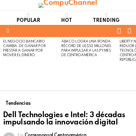
POPULAR
HOT
TRENDING
FOLL
S
US
Menu
EL NEGOCIO BANCARIO
ÁBACO LOGRA UNA RONDA
LIBERTY
LATEST
Not
Click
CAMBIA: DE GANAR POR
RÉCORD DE US$53 MILLONES
REDUCIR 
STORIES
to
Safe
PRESTAR A GANAR POR
PARA IMPULSAR A LAS PYMES
TECNOLÓ
view
MOVER EL DINERO
DE CENTROAMÉRICA
CENTROA
For
this
REPÚBLI
Work
post
Tendencias
Dell Technologies e Intel: 3 décadas
impulsando la innovación digital
by
Corresponsal Centroamérica