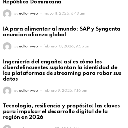
República Dominicana
by
editor web
mayo 11, 2026, 6:43 am
Not Safe For Work
IA para alimentar al mundo: SAP y Syngenta
Click to view this post
anuncian alianza global
by
editor web
febrero 10, 2026, 9:55 am
Not Safe For Work
Ingeniería del engaño: así es cómo los
Click to view this post
ciberdelincuentes suplantan la identidad de
las plataformas de streaming para robar sus
datos
by
editor web
febrero 9, 2026, 7:16 pm
Not Safe For Work
Tecnología, resiliencia y propósito: las claves
Click to view this post
para impulsar el desarrollo digital de la
región en 2026