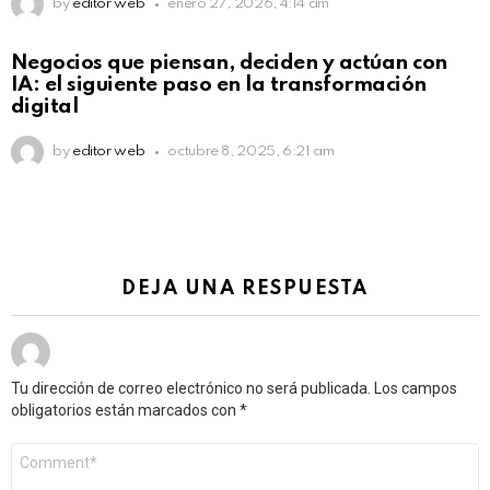
by
editor web
enero 27, 2026, 4:14 am
Not Safe For Work
Negocios que piensan, deciden y actúan con
Click to view this post
IA: el siguiente paso en la transformación
digital
by
editor web
octubre 8, 2025, 6:21 am
DEJA UNA RESPUESTA
Tu dirección de correo electrónico no será publicada.
Los campos
obligatorios están marcados con
*
Comentario
*