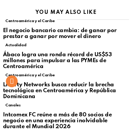
YOU MAY ALSO LIKE
Centroamérica y el Caribe
El negocio bancario cambia: de ganar por
prestar a ganar por mover el dinero
Actualidad
Not Safe For Work
Ábaco logra una ronda récord de US$53
Click to view this post
millones para impulsar a las PYMEs de
Centroamérica
Centroamérica y el Caribe
Liberty Networks busca reducir la brecha
tecnológica en Centroamérica y República
Dominicana
Canales
Intcomex FC reúne a más de 80 socios de
negocio en una experiencia inolvidable
durante el Mundial 2026