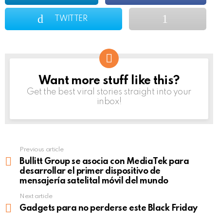
TWITTER
Want more stuff like this?
NEWSLETTER
Get the best viral stories straight into your
inbox!
Previous article
See
more
Bullitt Group se asocia con MediaTek para
desarrollar el primer dispositivo de
mensajería satelital móvil del mundo
Next article
Gadgets para no perderse este Black Friday