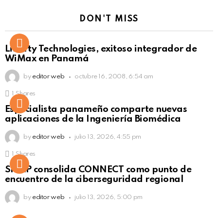
DON'T MISS
Liberty Technologies, exitoso integrador de
WiMax en Panamá
by
editor web
octubre 16, 2008, 6:54 am
1
Shares
Not Safe For Work
Especialista panameño comparte nuevas
Click to view this post
aplicaciones de la Ingeniería Biomédica
by
editor web
julio 13, 2026, 4:55 pm
1
Shares
Not Safe For Work
SISAP consolida CONNECT como punto de
Click to view this post
encuentro de la ciberseguridad regional
by
editor web
julio 13, 2026, 5:00 pm