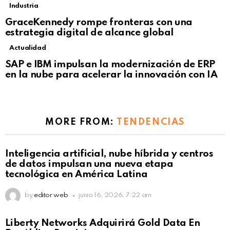
Industria
GraceKennedy rompe fronteras con una
estrategia digital de alcance global
Actualidad
Not Safe For Work
SAP e IBM impulsan la modernización de ERP
Click to view this post
en la nube para acelerar la innovación con IA
MORE FROM:
TENDENCIAS
Not Safe For Work
Inteligencia artificial, nube híbrida y centros
Click to view this post
de datos impulsan una nueva etapa
tecnológica en América Latina
by
editor web
junio 16, 2026, 7:22 am
Not Safe For Work
Liberty Networks Adquirirá Gold Data En
Click to view this post