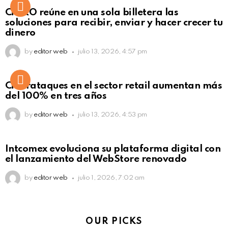
Not Safe For Work
CiNKO reúne en una sola billetera las
Click to view this post
soluciones para recibir, enviar y hacer crecer tu
dinero
by
editor web
julio 13, 2026, 4:57 pm
Ciberataques en el sector retail aumentan más
del 100% en tres años
by
editor web
julio 13, 2026, 4:53 pm
Intcomex evoluciona su plataforma digital con
el lanzamiento del WebStore renovado
by
editor web
julio 1, 2026, 7:02 am
OUR PICKS