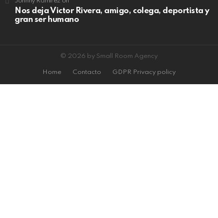
Johnny Ramirez
on
Nos deja Victor Rivera, amigo, colega, deportista y
gran ser humano
© 2026 by Small Room Agency
Home
Contacto
GDPR Privacy policy