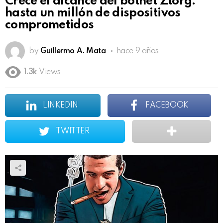
Crece el alcance del botnet Ztorg:
hasta un millón de dispositivos
comprometidos
by
Guillermo A. Mata
hace 9 años
1.3k
Views
LINKEDIN
FACEBOOK
TWITTER