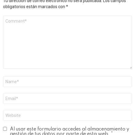
Tu dirección de correo electrónico no será publicada.
Los campos
obligatorios están marcados con
*
Comentario
*
Nombre
*
Correo
electrónico
*
Web
Al usar este formulario accedes al almacenamiento y
gestión de tus datos por parte de esta web.
*