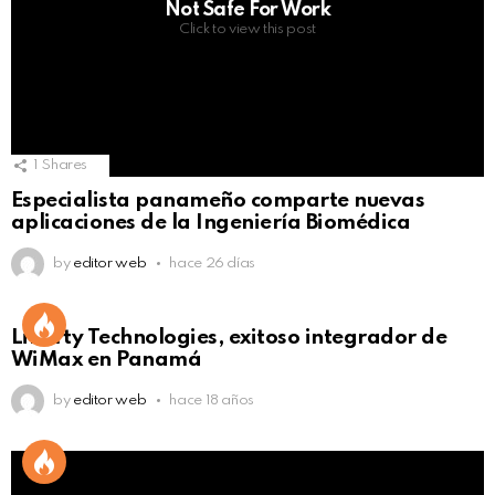
Not Safe For Work
Click to view this post
1
Shares
Especialista panameño comparte nuevas
aplicaciones de la Ingeniería Biomédica
by
editor web
hace 26 días
Liberty Technologies, exitoso integrador de
WiMax en Panamá
by
editor web
hace 18 años