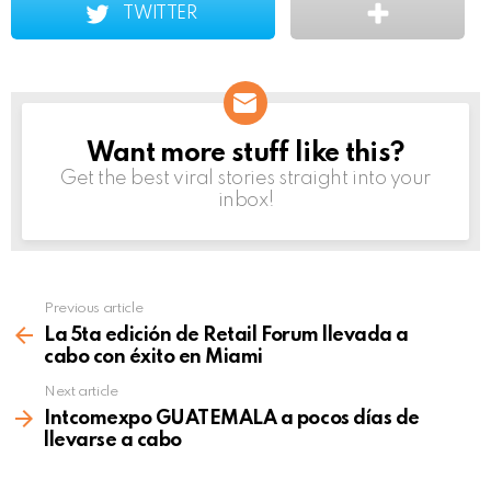
TWITTER
Want more stuff like this?
NEWSLETTER
Get the best viral stories straight into your
inbox!
Previous article
See
more
La 5ta edición de Retail Forum llevada a
cabo con éxito en Miami
Next article
Intcomexpo GUATEMALA a pocos días de
llevarse a cabo