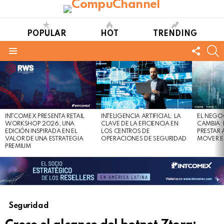
POPULAR
HOT
TRENDING
FOLL
S
US
Menu
LATEST
STORIES
INTCOMEX PRESENTA RETAIL
INTELIGENCIA ARTIFICIAL: LA
EL NEGO
WORKSHOP 2026, UNA
CLAVE DE LA EFICIENCIA EN
CAMBIA:
EDICIÓN INSPIRADA EN EL
LOS CENTROS DE
PRESTAR
VALOR DE UNA ESTRATEGIA
OPERACIONES DE SEGURIDAD
MOVER E
PREMIUM
Seguridad