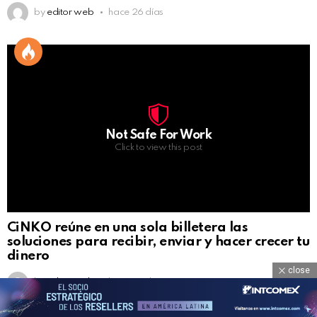
by
editor web
hace 26 días
Not Safe For Work
Click to view this post
CiNKO reúne en una sola billetera las
soluciones para recibir, enviar y hacer crecer tu
dinero
close
by
editor web
hace 26 días