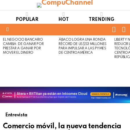
POPULAR
HOT
TRENDING
FOLL
S
US
Menu
EL NEGOCIO BANCARIO
ÁBACO LOGRA UNA RONDA
LIBERTY
LATEST
Not
Click
CAMBIA: DE GANAR POR
RÉCORD DE US$53 MILLONES
REDUCIR 
STORIES
to
Safe
PRESTAR A GANAR POR
PARA IMPULSAR A LAS PYMES
TECNOLÓ
view
MOVER EL DINERO
DE CENTROAMÉRICA
CENTROA
For
this
REPÚBLI
Work
post
Entrevista
Comercio móvil, la nueva tendencia