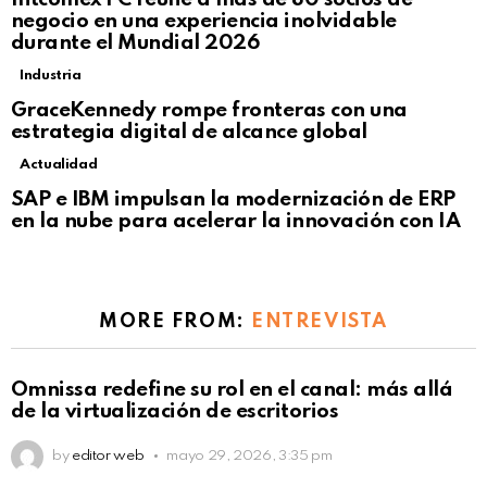
negocio en una experiencia inolvidable
durante el Mundial 2026
Industria
GraceKennedy rompe fronteras con una
estrategia digital de alcance global
Actualidad
Not Safe For Work
SAP e IBM impulsan la modernización de ERP
Click to view this post
en la nube para acelerar la innovación con IA
MORE FROM:
ENTREVISTA
Omnissa redefine su rol en el canal: más allá
de la virtualización de escritorios
by
editor web
mayo 29, 2026, 3:35 pm