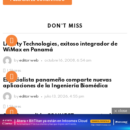
DON'T MISS
Liberty Technologies, exitoso integrador de
WiMax en Panamá
by
editor web
octubre 16, 2008, 6:54 am
1
Shares
Not Safe For Work
Especialista panameño comparte nuevas
Click to view this post
aplicaciones de la Ingeniería Biomédica
by
editor web
julio 13, 2026, 4:55 pm
1
Shares
close
Not Safe For Work
SISAP consolida CONNECT como punto de
Click to view this post
encuentro de la ciberseguridad regional