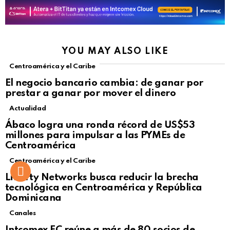
YOU MAY ALSO LIKE
Centroamérica y el Caribe
El negocio bancario cambia: de ganar por
prestar a ganar por mover el dinero
Actualidad
Not Safe For Work
Ábaco logra una ronda récord de US$53
Click to view this post
millones para impulsar a las PYMEs de
Centroamérica
Centroamérica y el Caribe
Liberty Networks busca reducir la brecha
tecnológica en Centroamérica y República
Dominicana
Canales
Intcomex FC reúne a más de 80 socios de