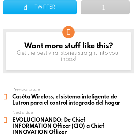
TWITTER
Want more stuff like this?
NEWSLETTER
Get the best viral stories straight into your
inbox!
Previous article
See
more
Caséta Wireless, el sistema inteligente de
Lutron para el control integrado del hogar
Next article
EVOLUCIONANDO: De Chief
INFORMATION Officer (CIO) a Chief
INNOVATION Officer