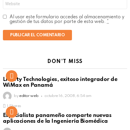
Web
Al usar este formulario accedes al almacenamiento y
gestión de tus datos por parte de esta web.
*
DON'T MISS
Liberty Technologies, exitoso integrador de
WiMax en Panamá
by
editor web
octubre 16, 2008, 6:54 am
1
Shares
Not Safe For Work
Especialista panameño comparte nuevas
Click to view this post
aplicaciones de la Ingeniería Biomédica