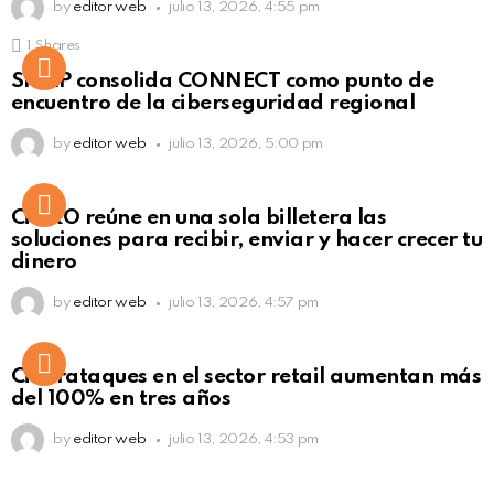
by
editor web
julio 13, 2026, 4:55 pm
1
Shares
Not Safe For Work
SISAP consolida CONNECT como punto de
Click to view this post
encuentro de la ciberseguridad regional
by
editor web
julio 13, 2026, 5:00 pm
Not Safe For Work
CiNKO reúne en una sola billetera las
Click to view this post
soluciones para recibir, enviar y hacer crecer tu
dinero
by
editor web
julio 13, 2026, 4:57 pm
Ciberataques en el sector retail aumentan más
del 100% en tres años
by
editor web
julio 13, 2026, 4:53 pm