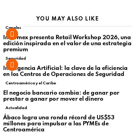
YOU MAY ALSO LIKE
Canales
Intcomex presenta Retail Workshop 2026, una
edición inspirada en el valor de una estrategia
premium
Seguridad
Inteligencia Artificial: la clave de la eficiencia
en los Centros de Operaciones de Seguridad
Centroamérica y el Caribe
El negocio bancario cambia: de ganar por
prestar a ganar por mover el dinero
Actualidad
Not Safe For Work
Ábaco logra una ronda récord de US$53
Click to view this post
millones para impulsar a las PYMEs de
Centroamérica