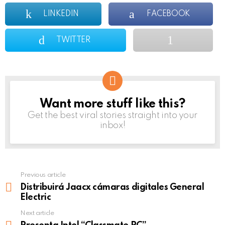
LINKEDIN
FACEBOOK
TWITTER
Want more stuff like this?
NEWSLETTER
Get the best viral stories straight into your
inbox!
Previous article
See
more
Distribuirá Jaacx cámaras digitales General
Electric
Next article