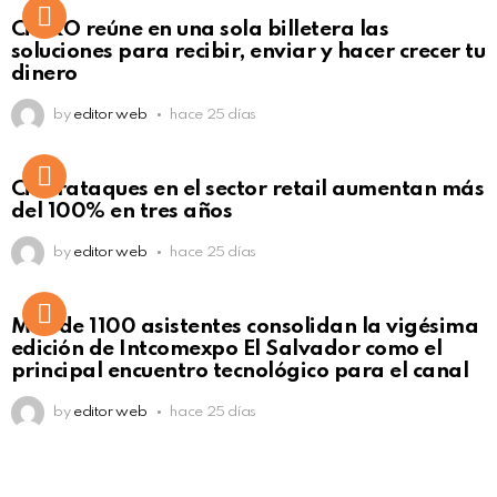
Not Safe For Work
CiNKO reúne en una sola billetera las
Click to view this post
soluciones para recibir, enviar y hacer crecer tu
dinero
by
editor web
hace 25 días
Ciberataques en el sector retail aumentan más
del 100% en tres años
by
editor web
hace 25 días
Más de 1100 asistentes consolidan la vigésima
edición de Intcomexpo El Salvador como el
principal encuentro tecnológico para el canal
by
editor web
hace 25 días