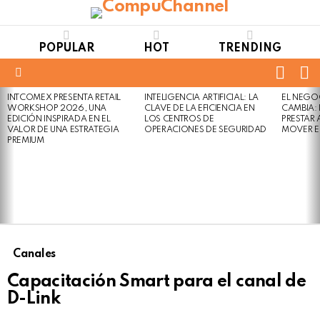
POPULAR
HOT
TRENDING
FOLL
S
US
Menu
INTCOMEX PRESENTA RETAIL
INTELIGENCIA ARTIFICIAL: LA
EL NEGO
LATEST
WORKSHOP 2026, UNA
CLAVE DE LA EFICIENCIA EN
CAMBIA:
STORIES
EDICIÓN INSPIRADA EN EL
LOS CENTROS DE
PRESTAR
VALOR DE UNA ESTRATEGIA
OPERACIONES DE SEGURIDAD
MOVER E
PREMIUM
Canales
Capacitación Smart para el canal de
D-Link