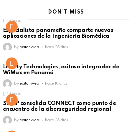
DON'T MISS
1
Shares
Not Safe For Work
Especialista panameño comparte nuevas
Click to view this post
aplicaciones de la Ingeniería Biomédica
by
editor web
hace 25 días
Liberty Technologies, exitoso integrador de
WiMax en Panamá
by
editor web
hace 18 años
1
Shares
Not Safe For Work
SISAP consolida CONNECT como punto de
Click to view this post
encuentro de la ciberseguridad regional
by
editor web
hace 25 días