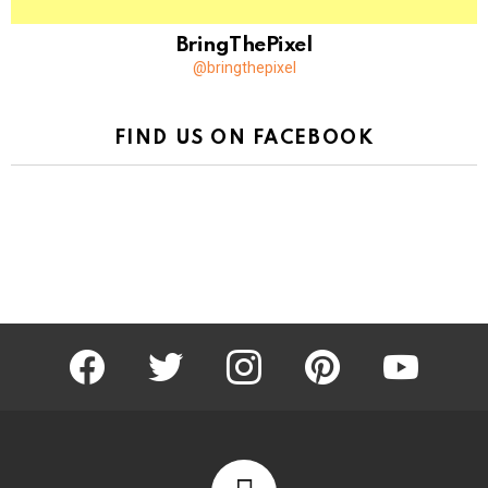
BringThePixel
@bringthepixel
FIND US ON FACEBOOK
facebook
twitter
instagram
pinterest
youtube