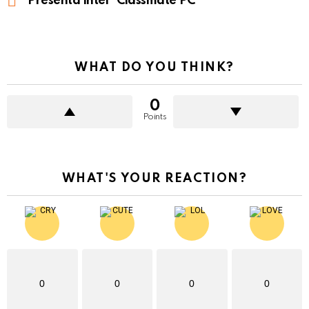
Presenta Intel “Classmate PC”
WHAT DO YOU THINK?
0
Points
WHAT'S YOUR REACTION?
0
0
0
0