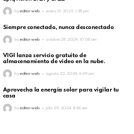
by
editor web
enero 31, 2025, 1:38 pm
Siempre conectado, nunca desconectado
by
editor web
octubre 28, 2024, 10:08 am
VIGI lanza servicio gratuito de
almacenamiento de video en la nube.
by
editor web
agosto 22, 2024, 6:49 am
Aprovecha la energía solar para vigilar tu
casa
by
editor web
julio 29, 2024, 8:44 am