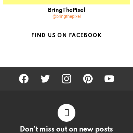
BringThePixel
@bringthepixel
FIND US ON FACEBOOK
facebook
twitter
instagram
pinterest
youtube
Don’t miss out on new posts