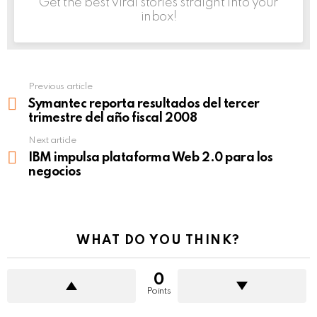
Get the best viral stories straight into your
inbox!
Previous article
See
more
Symantec reporta resultados del tercer
trimestre del año fiscal 2008
Next article
IBM impulsa plataforma Web 2.0 para los
negocios
WHAT DO YOU THINK?
0
Points