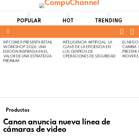
POPULAR
HOT
TRENDING
FOLL
S
US
Menu
INTCOMEX PRESENTA RETAIL
INTELIGENCIA ARTIFICIAL: LA
EL NEGO
LATEST
WORKSHOP 2026, UNA
CLAVE DE LA EFICIENCIA EN
CAMBIA:
STORIES
EDICIÓN INSPIRADA EN EL
LOS CENTROS DE
PRESTAR
VALOR DE UNA ESTRATEGIA
OPERACIONES DE SEGURIDAD
MOVER E
PREMIUM
Productos
Canon anuncia nueva línea de
cámaras de video