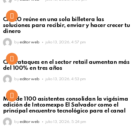
Not Safe For Work
CiNKO reúne en una sola billetera las
Click to view this post
soluciones para recibir, enviar y hacer crecer tu
dinero
by
editor web
julio 13, 2026, 4:57 pm
Ciberataques en el sector retail aumentan más
del 100% en tres años
by
editor web
julio 13, 2026, 4:53 pm
Más de 1100 asistentes consolidan la vigésima
edición de Intcomexpo El Salvador como el
principal encuentro tecnológico para el canal
by
editor web
julio 13, 2026, 5:24 pm