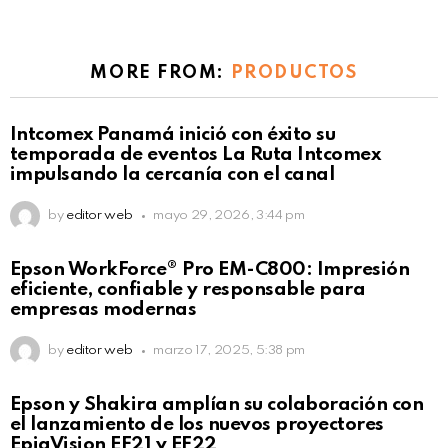
MORE FROM:
PRODUCTOS
Intcomex Panamá inició con éxito su
temporada de eventos La Ruta Intcomex
impulsando la cercanía con el canal
by
editor web
mayo 29, 2026, 3:44 pm
Epson WorkForce® Pro EM-C800: Impresión
eficiente, confiable y responsable para
empresas modernas
by
editor web
marzo 17, 2025, 5:38 pm
Epson y Shakira amplían su colaboración con
el lanzamiento de los nuevos proyectores
EpiqVision EF21 y EF22