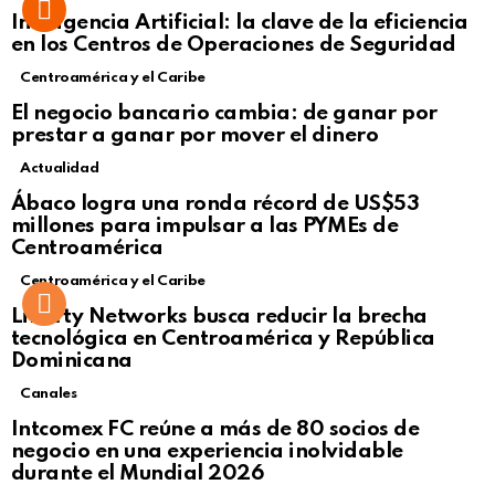
Inteligencia Artificial: la clave de la eficiencia
en los Centros de Operaciones de Seguridad
Centroamérica y el Caribe
El negocio bancario cambia: de ganar por
prestar a ganar por mover el dinero
Actualidad
Not Safe For Work
Ábaco logra una ronda récord de US$53
Click to view this post
millones para impulsar a las PYMEs de
Centroamérica
Centroamérica y el Caribe
Liberty Networks busca reducir la brecha
tecnológica en Centroamérica y República
Dominicana
Canales
Intcomex FC reúne a más de 80 socios de
negocio en una experiencia inolvidable
durante el Mundial 2026