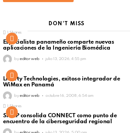
DON'T MISS
1
Shares
Not Safe For Work
Especialista panameño comparte nuevas
Click to view this post
aplicaciones de la Ingeniería Biomédica
by
editor web
julio 13, 2026, 4:55 pm
Liberty Technologies, exitoso integrador de
WiMax en Panamá
by
editor web
octubre 16, 2008, 6:54 am
1
Shares
Not Safe For Work
SISAP consolida CONNECT como punto de
Click to view this post
encuentro de la ciberseguridad regional
by
editor web
julio 13, 2026, 5:00 pm