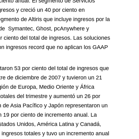
ciento anual. El segmento de Servicios
ngresos y creció un 40 por ciento en
gmento de Altiris que incluye ingresos por la
 de
Symantec, Ghost, pcAnywhere y
r ciento del total de ingresos. Las soluciones
con ingresos record que no aplican los GAAP
aron 53 por ciento del total de ingresos que
tre de diciembre de 2007 y tuvieron un 21
gión de Europa, Medio Oriente y África
 totales del trimestre y aumentó un 26 por
n de Asia Pacífico y Japón representaron un
un 19 por ciento de incremento anual.
La
Estados Unidos, América Latina y Canadá,
 ingresos totales y tuvo un incremento anual