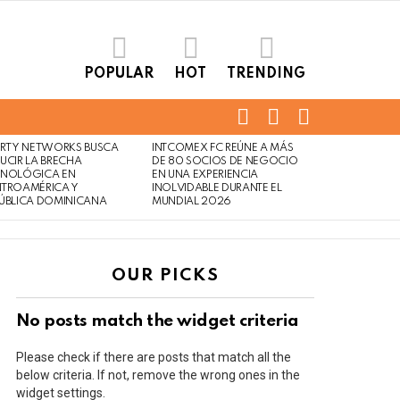
POPULAR
HOT
TRENDING
FOLLOW
SEARCH
LOGIN
US
ERTY NETWORKS BUSCA
INTCOMEX FC REÚNE A MÁS
UCIR LA BRECHA
DE 80 SOCIOS DE NEGOCIO
CNOLÓGICA EN
EN UNA EXPERIENCIA
NTROAMÉRICA Y
INOLVIDABLE DURANTE EL
ÚBLICA DOMINICANA
MUNDIAL 2026
OUR PICKS
No posts match the widget criteria
Please check if there are posts that match all the
below criteria. If not, remove the wrong ones in the
widget settings.