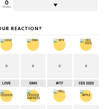
0
Points
OUR REACTION?
0
0
0
0
LOVE
OMG
WTF
CES 2020