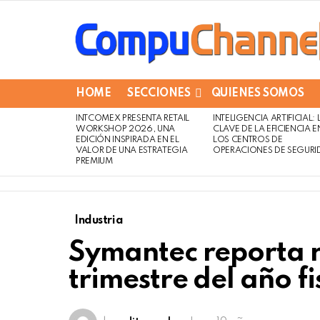
HOME
SECCIONES
QUIENES SOMOS
INTCOMEX PRESENTA RETAIL
INTELIGENCIA ARTIFICIAL: 
LATEST
WORKSHOP 2026, UNA
CLAVE DE LA EFICIENCIA E
STORIES
EDICIÓN INSPIRADA EN EL
LOS CENTROS DE
VALOR DE UNA ESTRATEGIA
OPERACIONES DE SEGURI
PREMIUM
Industria
Symantec reporta r
trimestre del año f