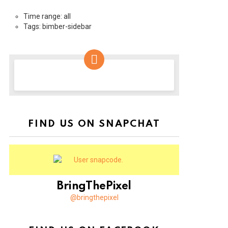
Time range: all
Tags: bimber-sidebar
NEWSLETTER
FIND US ON SNAPCHAT
BringThePixel
@bringthepixel