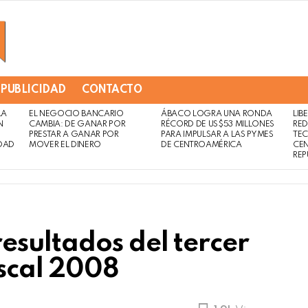
PUBLICIDAD
CONTACTO
LA
EL NEGOCIO BANCARIO
ÁBACO LOGRA UNA RONDA
LIB
Not
Click
N
CAMBIA: DE GANAR POR
RÉCORD DE US$53 MILLONES
RED
to
Safe
PRESTAR A GANAR POR
PARA IMPULSAR A LAS PYMES
TE
view
DAD
MOVER EL DINERO
DE CENTROAMÉRICA
CE
For
this
REP
Work
post
esultados del tercer
iscal 2008