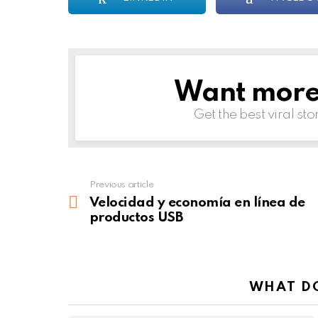
Want more s
NEWSLETTER
Get the best viral sto
Previous article
See
more
Velocidad y economía en línea de
productos USB
WHAT DO