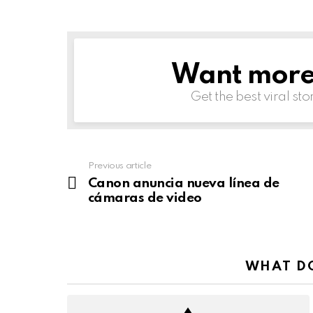
Want more s
NEWSLETTER
Get the best viral sto
Previous article
See
more
Canon anuncia nueva línea de
cámaras de video
WHAT DO