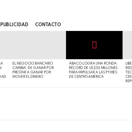
PUBLICIDAD
CONTACTO
Not
Click
to
Safe
view
LA
EL NEGOCIO BANCARIO
ÁBACO LOGRA UNA RONDA
LIB
For
this
N
CAMBIA: DE GANAR POR
RÉCORD DE US$53 MILLONES
RED
Work
post
PRESTAR A GANAR POR
PARA IMPULSAR A LAS PYMES
TE
DAD
MOVER EL DINERO
DE CENTROAMÉRICA
CE
REP