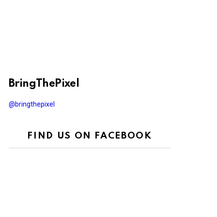
BringThePixel
@bringthepixel
FIND US ON FACEBOOK