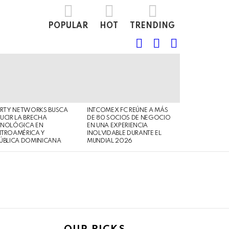
POPULAR
HOT
TRENDING
FOLLOW
SEARCH
LOGIN
US
ERTY NETWORKS BUSCA
INTCOMEX FC REÚNE A MÁS
UCIR LA BRECHA
DE 80 SOCIOS DE NEGOCIO
CNOLÓGICA EN
EN UNA EXPERIENCIA
NTROAMÉRICA Y
INOLVIDABLE DURANTE EL
ÚBLICA DOMINICANA
MUNDIAL 2026