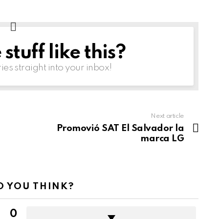
tuff like this?
ries straight into your inbox!
Next article
Promovió SAT El Salvador la
marca LG
 YOU THINK?
0