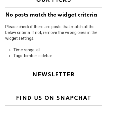
OUR PICKS
No posts match the widget criteria
Please check if there are posts that match all the
below criteria. If not, remove the wrong ones in the
widget settings.
Time range: all
Tags: bimber-sidebar
NEWSLETTER
FIND US ON SNAPCHAT