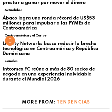
prestar a ganar por mover el dinero
Actualidad
Not Safe For Work
Ábaco logra una ronda récord de US$53
Click to view this post
millones para impulsar a las PYMEs de
Centroamérica
Centroamérica y el Caribe
Liberty Networks busca reducir la brecha
tecnológica en Centroamérica y República
Dominicana
Canales
Intcomex FC reúne a más de 80 socios de
negocio en una experiencia inolvidable
durante el Mundial 2026
MORE FROM:
TENDENCIAS