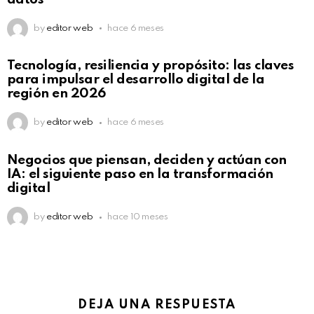
by
editor web
hace 6 meses
Not Safe For Work
Tecnología, resiliencia y propósito: las claves
Click to view this post
para impulsar el desarrollo digital de la
región en 2026
by
editor web
hace 6 meses
Not Safe For Work
Negocios que piensan, deciden y actúan con
Click to view this post
IA: el siguiente paso en la transformación
digital
by
editor web
hace 10 meses
DEJA UNA RESPUESTA