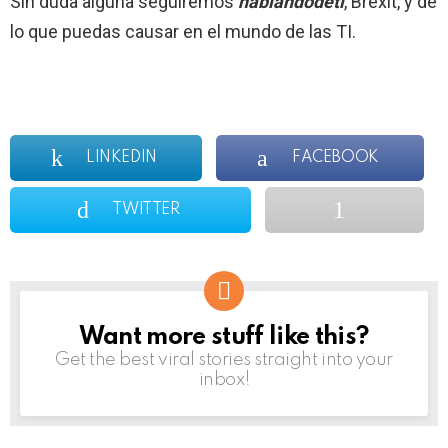
Sin duda alguna seguiremos
hablandodeti
, Brexit, y de
lo que puedas causar en el mundo de las TI.
LINKEDIN
FACEBOOK
TWITTER
Want more stuff like this?
NEWSLETTER
Get the best viral stories straight into your
inbox!