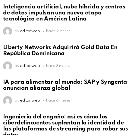
Not Safe For Work
Inteligencia artificial, nube híbrida y centros
Click to view this post
de datos impulsan una nueva etapa
tecnológica en América Latina
by
editor web
hace 2 meses
Not Safe For Work
Liberty Networks Adquirirá Gold Data En
Click to view this post
República Dominicana
by
editor web
hace 3 meses
Not Safe For Work
IA para alimentar al mundo: SAP y Syngenta
Click to view this post
anuncian alianza global
by
editor web
hace 6 meses
Not Safe For Work
Ingeniería del engaño: así es cómo los
Click to view this post
ciberdelincuentes suplantan la identidad de
las plataformas de streaming para robar sus
datos