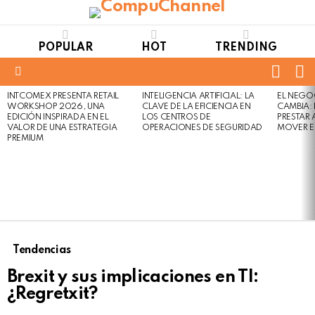
POPULAR
HOT
TRENDING
FOLL
S
US
Menu
INTCOMEX PRESENTA RETAIL
INTELIGENCIA ARTIFICIAL: LA
EL NEGO
LATEST
WORKSHOP 2026, UNA
CLAVE DE LA EFICIENCIA EN
CAMBIA:
STORIES
EDICIÓN INSPIRADA EN EL
LOS CENTROS DE
PRESTAR
VALOR DE UNA ESTRATEGIA
OPERACIONES DE SEGURIDAD
MOVER E
PREMIUM
Tendencias
Brexit y sus implicaciones en TI:
¿Regretxit?