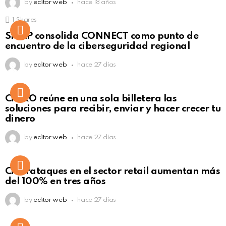
by
editor web
hace 18 años
1
Shares
Not Safe For Work
SISAP consolida CONNECT como punto de
Click to view this post
encuentro de la ciberseguridad regional
by
editor web
hace 27 días
Not Safe For Work
CiNKO reúne en una sola billetera las
Click to view this post
soluciones para recibir, enviar y hacer crecer tu
dinero
by
editor web
hace 27 días
Ciberataques en el sector retail aumentan más
del 100% en tres años
by
editor web
hace 27 días