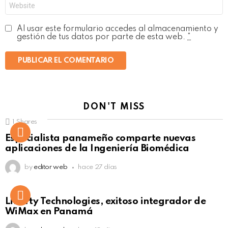
Web
Al usar este formulario accedes al almacenamiento y
gestión de tus datos por parte de esta web.
*
DON'T MISS
1
Shares
Not Safe For Work
Especialista panameño comparte nuevas
Click to view this post
aplicaciones de la Ingeniería Biomédica
by
editor web
hace 27 días
Liberty Technologies, exitoso integrador de
WiMax en Panamá