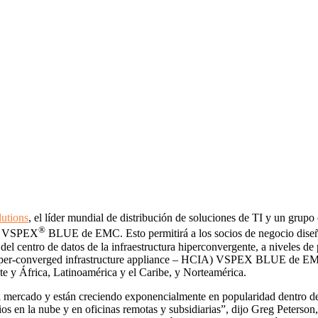
utions
, el líder mundial de distribución de soluciones de TI y un grupo
®
®
VSPEX
BLUE de EMC. Esto permitirá a los socios de negocio diseña
el centro de datos de la infraestructura hiperconvergente, a niveles de
(hyper-converged infrastructure appliance – HCIA) VSPEX BLUE de EMC es
e y África, Latinoamérica y el Caribe, y Norteamérica.
el mercado y están creciendo exponencialmente en popularidad dentro d
os en la nube y en oficinas remotas y subsidiarias”, dijo Greg Peterso