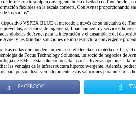
 infraestructura hiperconvergente única diseñada en función de las nec
ormación flexibles en la escala correcta. Con Avnet proporcionando ensam
de los socios”.
 el dispositivo VSPEX BLUE al mercado a través de su iniciativa de Tra
preventas, asistencia de ingeniería, financiamiento y servicios líderes 
dades globales de Avnet para la integración y el ensamblaje del dispo
de Avnet y les brindará soluciones de infraestructura convergente pro
ácticas en las que pueden aumentar su eficiencia en materia de TI, y
de tecnología de Focus Technology Solutions, un socio de negocios de A
nología de EMC. Esta solución nos da las más diversas opciones a la hor
har las ventajas de la infraestructura hiperconvergente. Además, podre
us para personalizar verdaderamente estas soluciones para nuestros clie
FACEBOOK
TW