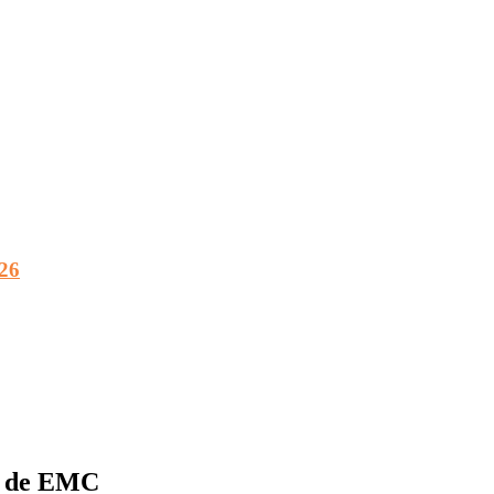
026
UE de EMC