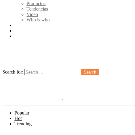
Productos
Tendencias
Video
Who is who
Quienes somos
Publicidad
Contacto
Follow us
Search
Search for:
Search
Login
Popular
Hot
Trending
Menu