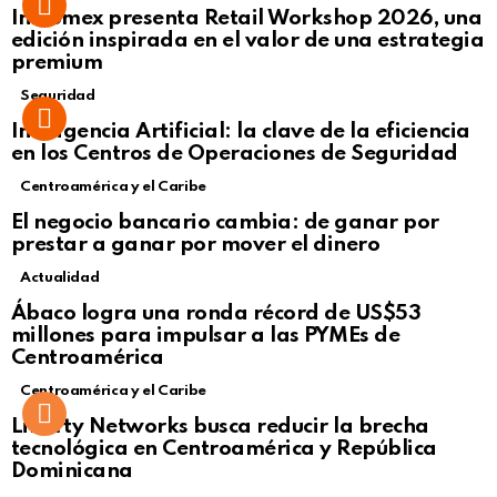
Intcomex presenta Retail Workshop 2026, una
edición inspirada en el valor de una estrategia
premium
Seguridad
Inteligencia Artificial: la clave de la eficiencia
en los Centros de Operaciones de Seguridad
Centroamérica y el Caribe
El negocio bancario cambia: de ganar por
prestar a ganar por mover el dinero
Actualidad
Not Safe For Work
Ábaco logra una ronda récord de US$53
Click to view this post
millones para impulsar a las PYMEs de
Centroamérica
Centroamérica y el Caribe
Liberty Networks busca reducir la brecha
tecnológica en Centroamérica y República
Dominicana