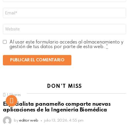
Correo
electrónico
*
Web
Al usar este formulario accedes al almacenamiento y
gestión de tus datos por parte de esta web.
*
DON'T MISS
1
Shares
Not Safe For Work
Especialista panameño comparte nuevas
Click to view this post
aplicaciones de la Ingeniería Biomédica
by
editor web
julio 13, 2026, 4:55 pm