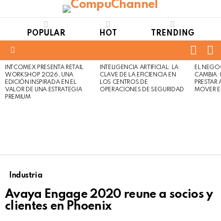
POPULAR
HOT
TRENDING
FOLL
S
US
Menu
INTCOMEX PRESENTA RETAIL
INTELIGENCIA ARTIFICIAL: LA
EL NEGO
LATEST
WORKSHOP 2026, UNA
CLAVE DE LA EFICIENCIA EN
CAMBIA:
STORIES
EDICIÓN INSPIRADA EN EL
LOS CENTROS DE
PRESTAR
VALOR DE UNA ESTRATEGIA
OPERACIONES DE SEGURIDAD
MOVER E
PREMIUM
Industria
Avaya Engage 2020 reune a socios y
clientes en Phoenix