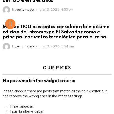
del 100% en tres años
by
editor web
julio 13, 2026, 4:53 pm
Más de 1100 asistentes consolidan la vigésima
edición de Intcomexpo El Salvador como el
principal encuentro tecnológico para el canal
by
editor web
julio 13, 2026, 5:24 pm
OUR PICKS
No posts match the widget criteria
Please check if there are posts that match all the below criteria. If
not, remove the wrong ones in the widget settings.
Time range: all
Tags: bimber-sidebar