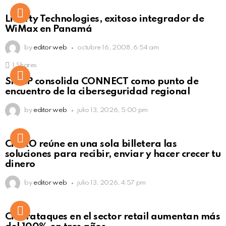
Liberty Technologies, exitoso integrador de
WiMax en Panamá
by
editor web
octubre 16, 2008, 6:54 am
1
Shares
Not Safe For Work
SISAP consolida CONNECT como punto de
Click to view this post
encuentro de la ciberseguridad regional
by
editor web
julio 13, 2026, 5:00 pm
Not Safe For Work
CiNKO reúne en una sola billetera las
Click to view this post
soluciones para recibir, enviar y hacer crecer tu
dinero
by
editor web
julio 13, 2026, 4:57 pm
Ciberataques en el sector retail aumentan más