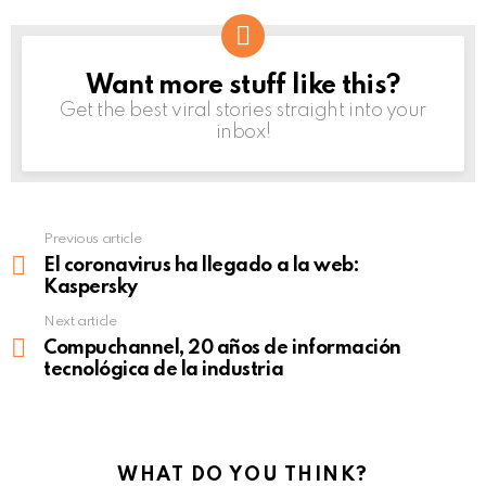
Want more stuff like this?
NEWSLETTER
Get the best viral stories straight into your
inbox!
Previous article
See
more
El coronavirus ha llegado a la web:
Kaspersky
Next article
Compuchannel, 20 años de información
tecnológica de la industria
WHAT DO YOU THINK?