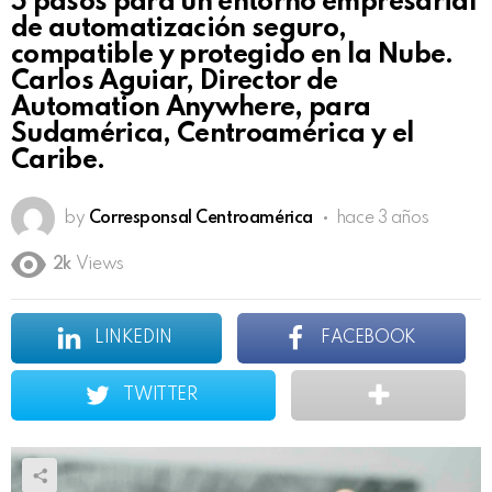
5 pasos para un entorno empresarial
de automatización seguro,
compatible y protegido en la Nube.
Carlos Aguiar, Director de
Automation Anywhere, para
Sudamérica, Centroamérica y el
Caribe.
by
Corresponsal Centroamérica
hace 3 años
2k
Views
LINKEDIN
FACEBOOK
TWITTER