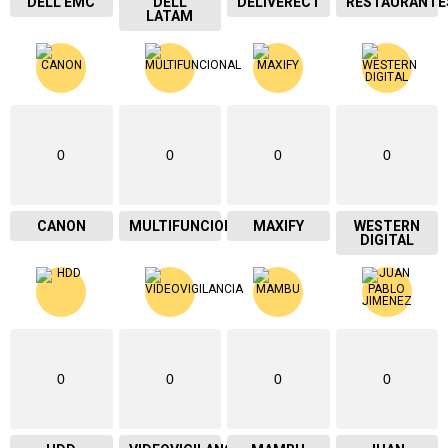
DELL EMC
DELL
DELIVERECT
RESTAURANTE
LATAM
0
0
0
0
CANON
MULTIFUNCIONAL
MAXIFY
WESTERN
DIGITAL
0
0
0
0