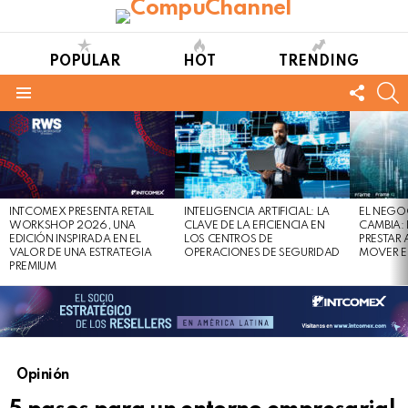
POPULAR
HOT
TRENDING
FOLL
S
US
Menu
LATEST
STORIES
INTCOMEX PRESENTA RETAIL
INTELIGENCIA ARTIFICIAL: LA
EL NEGO
WORKSHOP 2026, UNA
CLAVE DE LA EFICIENCIA EN
CAMBIA:
EDICIÓN INSPIRADA EN EL
LOS CENTROS DE
PRESTAR
VALOR DE UNA ESTRATEGIA
OPERACIONES DE SEGURIDAD
MOVER E
PREMIUM
Opinión