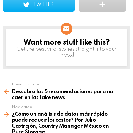
TWITTER
Want more stuff like this?
NEWSLETTER
Get the best viral stories straight into your
inbox!
Previous article
See
more
Descubra las 5 recomendaciones para no
caer en las fake news
Next article
¿Cómo un análisis de datos más rápido
puede reducir los costos? Por Julio
Castrejón, Country Manager México en
Pure Storage.