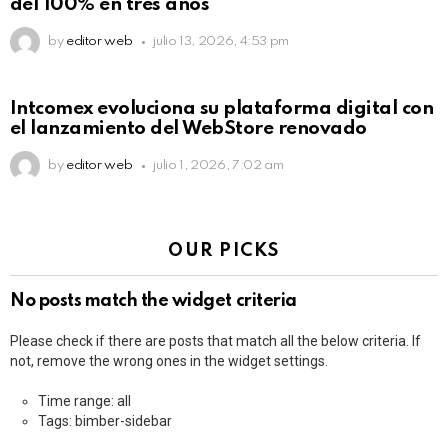
del 100% en tres años
by
editor web
julio 13, 2026, 4:53 pm
Intcomex evoluciona su plataforma digital con
el lanzamiento del WebStore renovado
by
editor web
julio 1, 2026, 7:02 am
OUR PICKS
No posts match the widget criteria
Please check if there are posts that match all the below criteria. If
not, remove the wrong ones in the widget settings.
Time range: all
Tags: bimber-sidebar