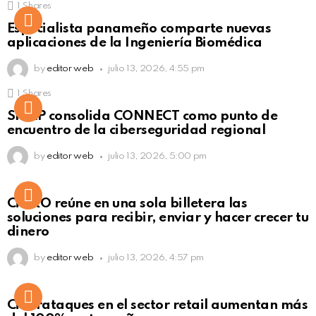
1
Shares
Not Safe For Work
Especialista panameño comparte nuevas
Click to view this post
aplicaciones de la Ingeniería Biomédica
by
editor web
julio 13, 2026, 4:55 pm
1
Shares
Not Safe For Work
SISAP consolida CONNECT como punto de
Click to view this post
encuentro de la ciberseguridad regional
by
editor web
julio 13, 2026, 5:00 pm
Not Safe For Work
CiNKO reúne en una sola billetera las
Click to view this post
soluciones para recibir, enviar y hacer crecer tu
dinero
by
editor web
julio 13, 2026, 4:57 pm
Ciberataques en el sector retail aumentan más