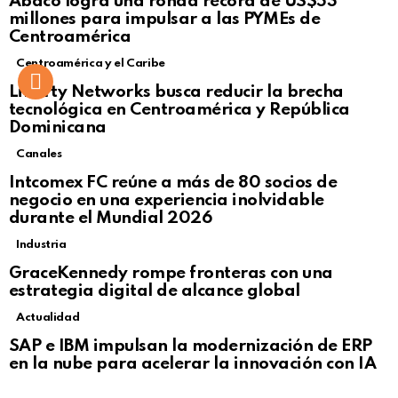
Ábaco logra una ronda récord de US$53
Click to view this post
millones para impulsar a las PYMEs de
Centroamérica
Centroamérica y el Caribe
Liberty Networks busca reducir la brecha
tecnológica en Centroamérica y República
Dominicana
Canales
Intcomex FC reúne a más de 80 socios de
negocio en una experiencia inolvidable
durante el Mundial 2026
Industria
GraceKennedy rompe fronteras con una
estrategia digital de alcance global
Actualidad
Not Safe For Work
SAP e IBM impulsan la modernización de ERP
Click to view this post
en la nube para acelerar la innovación con IA