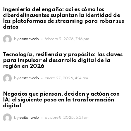
Not Safe For Work
Ingeniería del engaño: así es cómo los
Click to view this post
ciberdelincuentes suplantan la identidad de
las plataformas de streaming para robar sus
datos
by
editor web
febrero 9, 2026, 7:16 pm
Not Safe For Work
Tecnología, resiliencia y propósito: las claves
Click to view this post
para impulsar el desarrollo digital de la
región en 2026
by
editor web
enero 27, 2026, 4:14 am
Not Safe For Work
Negocios que piensan, deciden y actúan con
Click to view this post
IA: el siguiente paso en la transformación
digital
by
editor web
octubre 8, 2025, 6:21 am