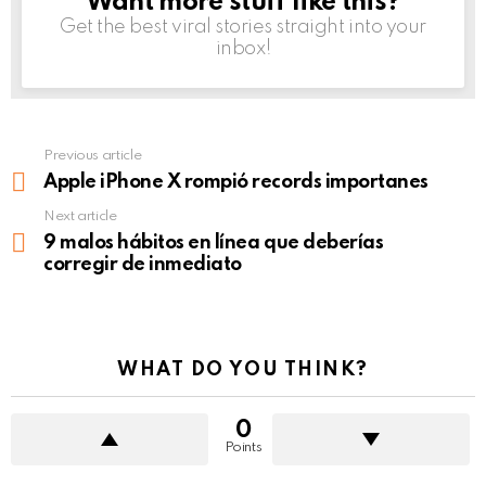
Want more stuff like this?
NEWSLETTER
Get the best viral stories straight into your
inbox!
Previous article
See
more
Apple iPhone X rompió records importanes
Next article
9 malos hábitos en línea que deberías
corregir de inmediato
WHAT DO YOU THINK?
0
Points