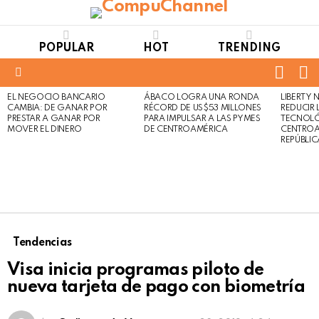
POPULAR
HOT
TRENDING
FOLL
S
US
Menu
EL NEGOCIO BANCARIO
ÁBACO LOGRA UNA RONDA
LIBERTY
LATEST
Not
Click
CAMBIA: DE GANAR POR
RÉCORD DE US$53 MILLONES
REDUCIR 
STORIES
to
Safe
PRESTAR A GANAR POR
PARA IMPULSAR A LAS PYMES
TECNOLÓ
view
MOVER EL DINERO
DE CENTROAMÉRICA
CENTROA
For
this
REPÚBLI
Work
post
Tendencias
Visa inicia programas piloto de
nueva tarjeta de pago con biometría