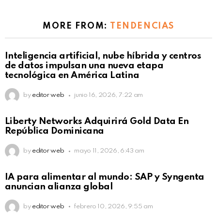
MORE FROM:
TENDENCIAS
Not Safe For Work
Inteligencia artificial, nube híbrida y centros
Click to view this post
de datos impulsan una nueva etapa
tecnológica en América Latina
by
editor web
junio 16, 2026, 7:22 am
Not Safe For Work
Liberty Networks Adquirirá Gold Data En
Click to view this post
República Dominicana
by
editor web
mayo 11, 2026, 6:43 am
Not Safe For Work
IA para alimentar al mundo: SAP y Syngenta
Click to view this post
anuncian alianza global
by
editor web
febrero 10, 2026, 9:55 am