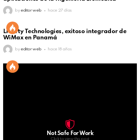
by
editor web
hace 27 días
Liberty Technologies, exitoso integrador de
WiMax en Panamá
by
editor web
hace 18 años
Not Safe For Work
Click to view this post