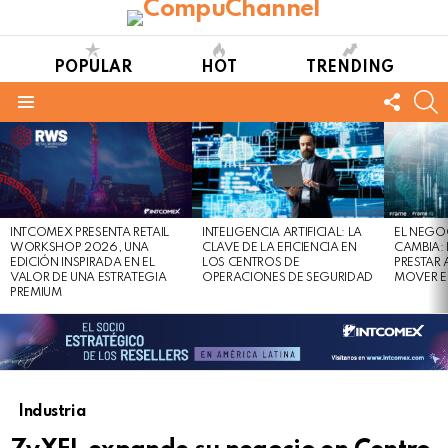
POPULAR
HOT
TRENDING
FOLL
S
US
Menu
LATEST
STORIES
INTCOMEX PRESENTA RETAIL
INTELIGENCIA ARTIFICIAL: LA
EL NEGO
WORKSHOP 2026, UNA
CLAVE DE LA EFICIENCIA EN
CAMBIA:
EDICIÓN INSPIRADA EN EL
LOS CENTROS DE
PRESTAR
VALOR DE UNA ESTRATEGIA
OPERACIONES DE SEGURIDAD
MOVER E
PREMIUM
Industria