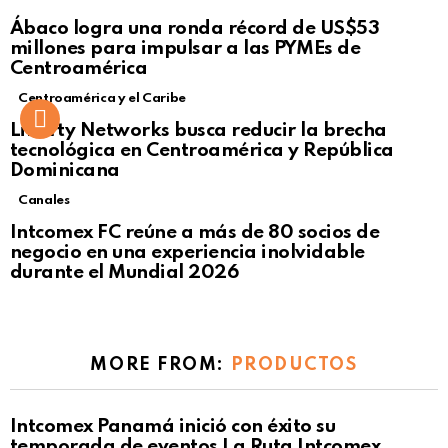
Not Safe For Work
Ábaco logra una ronda récord de US$53
Click to view this post
millones para impulsar a las PYMEs de
Centroamérica
Centroamérica y el Caribe
Liberty Networks busca reducir la brecha
tecnológica en Centroamérica y República
Dominicana
Canales
Intcomex FC reúne a más de 80 socios de
negocio en una experiencia inolvidable
durante el Mundial 2026
MORE FROM:
PRODUCTOS
Intcomex Panamá inició con éxito su
temporada de eventos La Ruta Intcomex