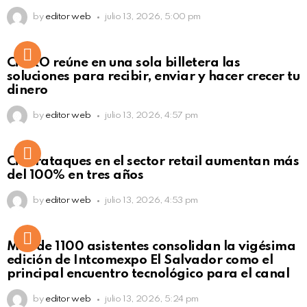
by
editor web
julio 13, 2026, 5:00 pm
Not Safe For Work
CiNKO reúne en una sola billetera las
Click to view this post
soluciones para recibir, enviar y hacer crecer tu
dinero
by
editor web
julio 13, 2026, 4:57 pm
Ciberataques en el sector retail aumentan más
del 100% en tres años
by
editor web
julio 13, 2026, 4:53 pm
Más de 1100 asistentes consolidan la vigésima
edición de Intcomexpo El Salvador como el
principal encuentro tecnológico para el canal
by
editor web
julio 13, 2026, 5:24 pm