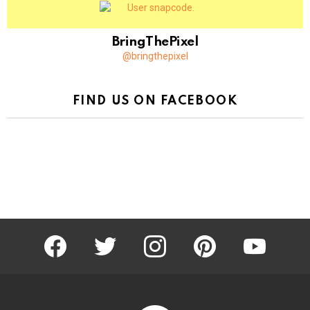
BringThePixel
@bringthepixel
FIND US ON FACEBOOK
facebook
twitter
instagram
pinterest
youtube