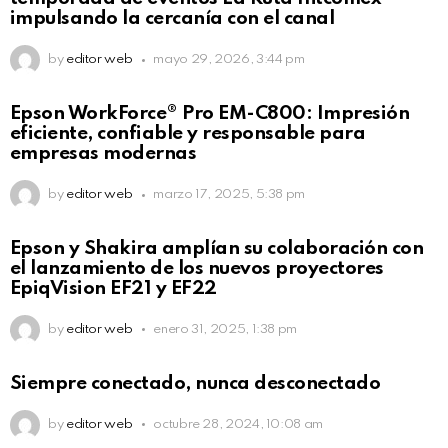
impulsando la cercanía con el canal
by
editor web
mayo 29, 2026, 3:44 pm
Epson WorkForce® Pro EM-C800: Impresión
eficiente, confiable y responsable para
empresas modernas
by
editor web
marzo 17, 2025, 5:38 pm
Epson y Shakira amplían su colaboración con
el lanzamiento de los nuevos proyectores
EpiqVision EF21 y EF22
by
editor web
enero 31, 2025, 1:38 pm
Siempre conectado, nunca desconectado
by
editor web
octubre 28, 2024, 10:08 am