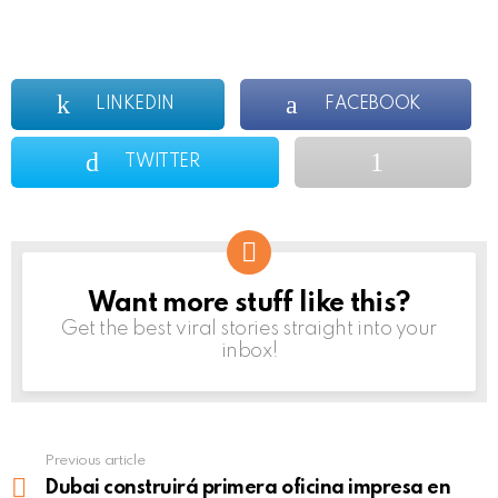
LINKEDIN
FACEBOOK
TWITTER
Want more stuff like this?
NEWSLETTER
Get the best viral stories straight into your
inbox!
Previous article
See
more
Dubai construirá primera oficina impresa en