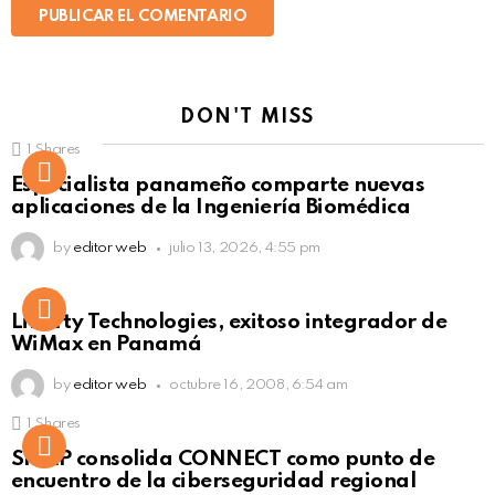
DON'T MISS
1
Shares
Not Safe For Work
Especialista panameño comparte nuevas
Click to view this post
aplicaciones de la Ingeniería Biomédica
by
editor web
julio 13, 2026, 4:55 pm
Liberty Technologies, exitoso integrador de
WiMax en Panamá
by
editor web
octubre 16, 2008, 6:54 am
1
Shares
Not Safe For Work
SISAP consolida CONNECT como punto de
Click to view this post
encuentro de la ciberseguridad regional