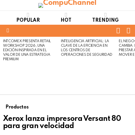
POPULAR
HOT
TRENDING
FOLL
S
US
Menu
INTCOMEX PRESENTA RETAIL
INTELIGENCIA ARTIFICIAL: LA
EL NEGO
LATEST
WORKSHOP 2026, UNA
CLAVE DE LA EFICIENCIA EN
CAMBIA:
STORIES
EDICIÓN INSPIRADA EN EL
LOS CENTROS DE
PRESTAR
VALOR DE UNA ESTRATEGIA
OPERACIONES DE SEGURIDAD
MOVER E
PREMIUM
Productos
Xerox lanza impresora Versant 80
para gran velocidad