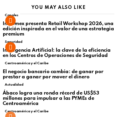
YOU MAY ALSO LIKE
Canales
Intcomex presenta Retail Workshop 2026, una
edición inspirada en el valor de una estrategia
premium
Seguridad
Inteligencia Artificial: la clave de la eficiencia
en los Centros de Operaciones de Seguridad
Centroamérica y el Caribe
El negocio bancario cambia: de ganar por
prestar a ganar por mover el dinero
Actualidad
Not Safe For Work
Ábaco logra una ronda récord de US$53
Click to view this post
millones para impulsar a las PYMEs de
Centroamérica
Centroamérica y el Caribe