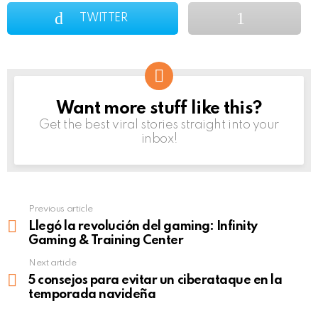
TWITTER
Want more stuff like this?
NEWSLETTER
Get the best viral stories straight into your
inbox!
Previous article
See
more
Llegó la revolución del gaming: Infinity
Gaming & Training Center
Next article
5 consejos para evitar un ciberataque en la
temporada navideña