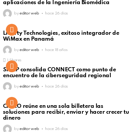
aplicaciones de la Ingeniería Biomédica
by
editor web
hace 26 días
Liberty Technologies, exitoso integrador de
WiMax en Panamá
by
editor web
hace 18 años
1
Shares
Not Safe For Work
SISAP consolida CONNECT como punto de
Click to view this post
encuentro de la ciberseguridad regional
by
editor web
hace 26 días
Not Safe For Work
CiNKO reúne en una sola billetera las
Click to view this post
soluciones para recibir, enviar y hacer crecer tu
dinero
by
editor web
hace 26 días