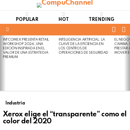
POPULAR
HOT
TRENDING
FOLL
S
US
Menu
INTCOMEX PRESENTA RETAIL
INTELIGENCIA ARTIFICIAL: LA
EL NEGO
LATEST
WORKSHOP 2026, UNA
CLAVE DE LA EFICIENCIA EN
CAMBIA:
STORIES
EDICIÓN INSPIRADA EN EL
LOS CENTROS DE
PRESTAR
VALOR DE UNA ESTRATEGIA
OPERACIONES DE SEGURIDAD
MOVER E
PREMIUM
Industria
Xerox elige el “transparente” como el
color del 2020