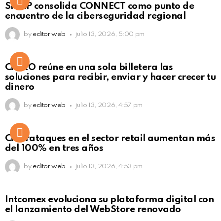
SISAP consolida CONNECT como punto de
Click to view this post
encuentro de la ciberseguridad regional
by
editor web
julio 13, 2026, 5:00 pm
Not Safe For Work
CiNKO reúne en una sola billetera las
Click to view this post
soluciones para recibir, enviar y hacer crecer tu
dinero
by
editor web
julio 13, 2026, 4:57 pm
Ciberataques en el sector retail aumentan más
del 100% en tres años
by
editor web
julio 13, 2026, 4:53 pm
Intcomex evoluciona su plataforma digital con
el lanzamiento del WebStore renovado