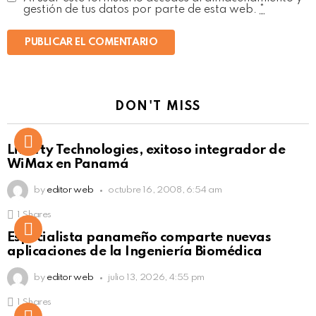
gestión de tus datos por parte de esta web.
*
DON'T MISS
Liberty Technologies, exitoso integrador de
WiMax en Panamá
by
editor web
octubre 16, 2008, 6:54 am
1
Shares
Not Safe For Work
Especialista panameño comparte nuevas
Click to view this post
aplicaciones de la Ingeniería Biomédica
by
editor web
julio 13, 2026, 4:55 pm
1
Shares
Not Safe For Work