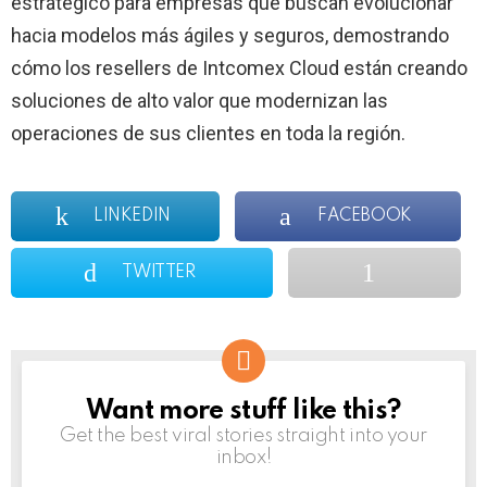
estratégico para empresas que buscan evolucionar
hacia modelos más ágiles y seguros, demostrando
cómo los resellers de Intcomex Cloud están creando
soluciones de alto valor que modernizan las
operaciones de sus clientes en toda la región.
LINKEDIN
FACEBOOK
TWITTER
Want more stuff like this?
NEWSLETTER
Get the best viral stories straight into your
inbox!