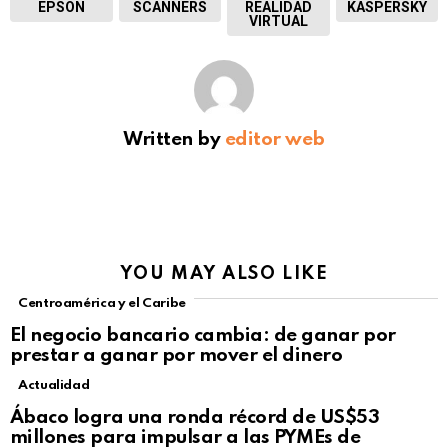
EPSON
SCANNERS
REALIDAD
KASPERSKY
VIRTUAL
Written by
editor web
YOU MAY ALSO LIKE
Centroamérica y el Caribe
El negocio bancario cambia: de ganar por
prestar a ganar por mover el dinero
Actualidad
Not Safe For Work
Ábaco logra una ronda récord de US$53
Click to view this post
millones para impulsar a las PYMEs de