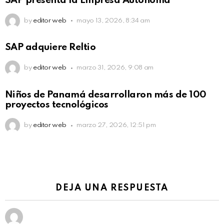
SAP presenta la Empresa Autónoma
by
editor web
mayo 13, 2026, 8:34 am
SAP adquiere Reltio
by
editor web
marzo 31, 2026, 9:08 am
Niños de Panamá desarrollaron más de 100
proyectos tecnológicos
by
editor web
marzo 27, 2026, 12:51 pm
DEJA UNA RESPUESTA