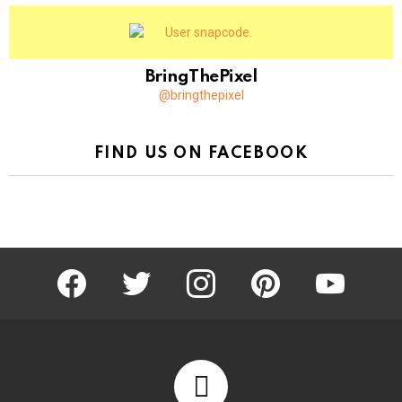
BringThePixel
@bringthepixel
FIND US ON FACEBOOK
facebook
twitter
instagram
pinterest
youtube