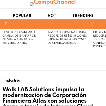
POPULAR
HOT
TRENDING
FOLL
S
US
Menu
EL NEGOCIO BANCARIO
ÁBACO LOGRA UNA RONDA
LIBERTY
LATEST
Not
Click
CAMBIA: DE GANAR POR
RÉCORD DE US$53 MILLONES
REDUCIR 
STORIES
to
Safe
PRESTAR A GANAR POR
PARA IMPULSAR A LAS PYMES
TECNOLÓ
view
MOVER EL DINERO
DE CENTROAMÉRICA
CENTROA
For
this
REPÚBLI
Work
post
Industria
Wolk LAB Solutions impulsa la
modernización de Corporación
Financiera Atlas con soluciones