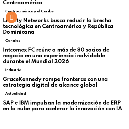
Centroamérica
Centroamérica y el Caribe
Liberty Networks busca reducir la brecha
tecnológica en Centroamérica y República
Dominicana
Canales
Intcomex FC reúne a más de 80 socios de
negocio en una experiencia inolvidable
durante el Mundial 2026
Industria
GraceKennedy rompe fronteras con una
estrategia digital de alcance global
Actualidad
Not Safe For Work
SAP e IBM impulsan la modernización de ERP
Click to view this post
en la nube para acelerar la innovación con IA