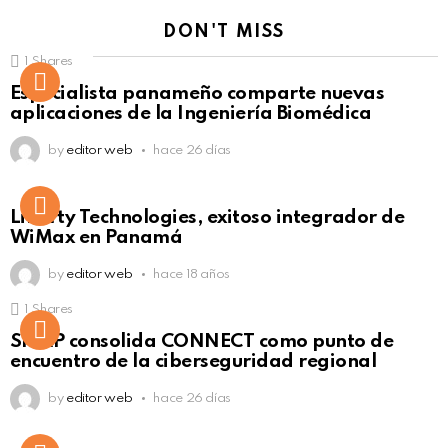
DON'T MISS
1
Shares
Not Safe For Work
Especialista panameño comparte nuevas
Click to view this post
aplicaciones de la Ingeniería Biomédica
by
editor web
hace 26 días
Liberty Technologies, exitoso integrador de
WiMax en Panamá
by
editor web
hace 18 años
1
Shares
Not Safe For Work
SISAP consolida CONNECT como punto de
Click to view this post
encuentro de la ciberseguridad regional
by
editor web
hace 26 días