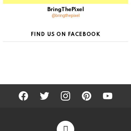
BringThePixel
@bringthepixel
FIND US ON FACEBOOK
facebook
twitter
instagram
pinterest
youtube