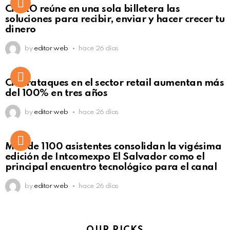
Not Safe For Work
CiNKO reúne en una sola billetera las
Click to view this post
soluciones para recibir, enviar y hacer crecer tu
dinero
by
editor web
hace 26 días
Ciberataques en el sector retail aumentan más
del 100% en tres años
by
editor web
hace 26 días
Más de 1100 asistentes consolidan la vigésima
edición de Intcomexpo El Salvador como el
principal encuentro tecnológico para el canal
by
editor web
hace 26 días
OUR PICKS