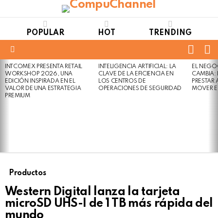
POPULAR
HOT
TRENDING
FOLL
S
US
Menu
INTCOMEX PRESENTA RETAIL
INTELIGENCIA ARTIFICIAL: LA
EL NEGO
LATEST
WORKSHOP 2026, UNA
CLAVE DE LA EFICIENCIA EN
CAMBIA:
STORIES
EDICIÓN INSPIRADA EN EL
LOS CENTROS DE
PRESTAR
VALOR DE UNA ESTRATEGIA
OPERACIONES DE SEGURIDAD
MOVER E
PREMIUM
Productos
Western Digital lanza la tarjeta
microSD UHS-I de 1 TB más rápida del
mundo