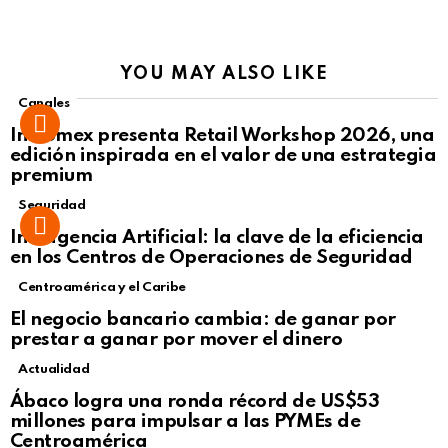
YOU MAY ALSO LIKE
Canales
Intcomex presenta Retail Workshop 2026, una
edición inspirada en el valor de una estrategia
premium
Seguridad
Inteligencia Artificial: la clave de la eficiencia
en los Centros de Operaciones de Seguridad
Centroamérica y el Caribe
El negocio bancario cambia: de ganar por
prestar a ganar por mover el dinero
Actualidad
Not Safe For Work
Ábaco logra una ronda récord de US$53
Click to view this post
millones para impulsar a las PYMEs de
Centroamérica