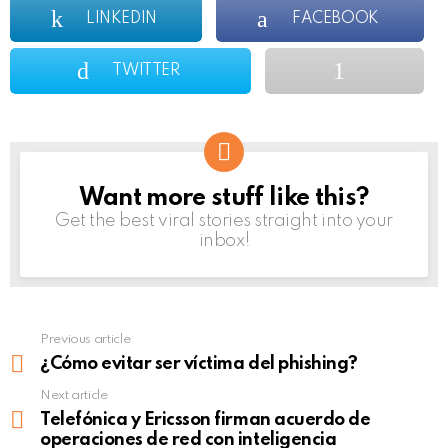
LINKEDIN
FACEBOOK
TWITTER
Want more stuff like this?
NEWSLETTER
Get the best viral stories straight into your
inbox!
Previous article
See
more
¿Cómo evitar ser víctima del phishing?
Next article
Telefónica y Ericsson firman acuerdo de
operaciones de red con inteligencia