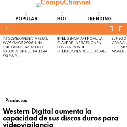
POPULAR
HOT
TRENDING
FOLL
S
US
Menu
INTCOMEX PRESENTA RETAIL
INTELIGENCIA ARTIFICIAL: LA
EL NEGO
LATEST
WORKSHOP 2026, UNA
CLAVE DE LA EFICIENCIA EN
CAMBIA:
STORIES
EDICIÓN INSPIRADA EN EL
LOS CENTROS DE
PRESTAR
VALOR DE UNA ESTRATEGIA
OPERACIONES DE SEGURIDAD
MOVER E
PREMIUM
Productos
Western Digital aumenta la
capacidad de sus discos duros para
videovigilancia