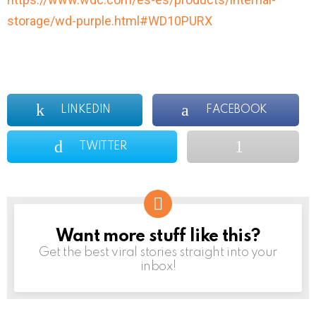
storage/wd-purple.html#WD10PURX
LINKEDIN
FACEBOOK
TWITTER
Want more stuff like this?
NEWSLETTER
Get the best viral stories straight into your
inbox!