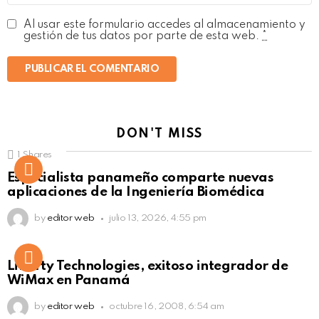
Al usar este formulario accedes al almacenamiento y
gestión de tus datos por parte de esta web.
*
DON'T MISS
1
Shares
Not Safe For Work
Especialista panameño comparte nuevas
Click to view this post
aplicaciones de la Ingeniería Biomédica
by
editor web
julio 13, 2026, 4:55 pm
Liberty Technologies, exitoso integrador de
WiMax en Panamá
by
editor web
octubre 16, 2008, 6:54 am