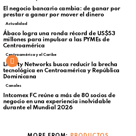
El negocio bancario cambia: de ganar por
prestar a ganar por mover el dinero
Actualidad
Not Safe For Work
Ábaco logra una ronda récord de US$53
Click to view this post
millones para impulsar a las PYMEs de
Centroamérica
Centroamérica y el Caribe
Liberty Networks busca reducir la brecha
tecnológica en Centroamérica y República
Dominicana
Canales
Intcomex FC reúne a más de 80 socios de
negocio en una experiencia inolvidable
durante el Mundial 2026
MORE FROM:
PRODUCTOS