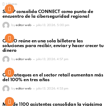
1
Shares
Not Safe For Work
SISAP consolida CONNECT como punto de
Click to view this post
encuentro de la ciberseguridad regional
by
editor web
julio 13, 2026, 5:00 pm
Not Safe For Work
CiNKO reúne en una sola billetera las
Click to view this post
soluciones para recibir, enviar y hacer crecer tu
dinero
by
editor web
julio 13, 2026, 4:57 pm
Ciberataques en el sector retail aumentan más
del 100% en tres años
by
editor web
julio 13, 2026, 4:53 pm
Más de 1100 asistentes consolidan la vigésima