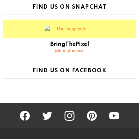
FIND US ON SNAPCHAT
BringThePixel
@bringthepixel
FIND US ON FACEBOOK
facebook
twitter
instagram
pinterest
youtube