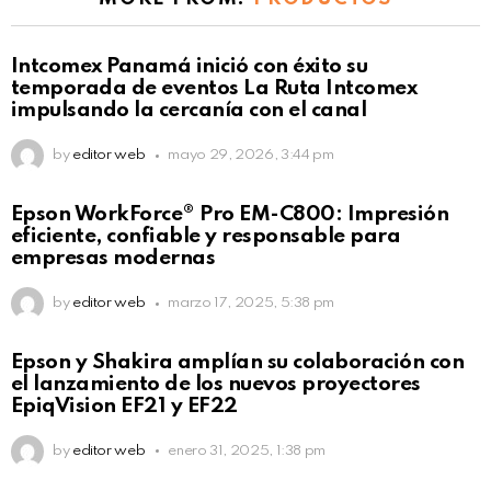
Intcomex Panamá inició con éxito su
temporada de eventos La Ruta Intcomex
impulsando la cercanía con el canal
by
editor web
mayo 29, 2026, 3:44 pm
Epson WorkForce® Pro EM-C800: Impresión
eficiente, confiable y responsable para
empresas modernas
by
editor web
marzo 17, 2025, 5:38 pm
Epson y Shakira amplían su colaboración con
el lanzamiento de los nuevos proyectores
EpiqVision EF21 y EF22
by
editor web
enero 31, 2025, 1:38 pm