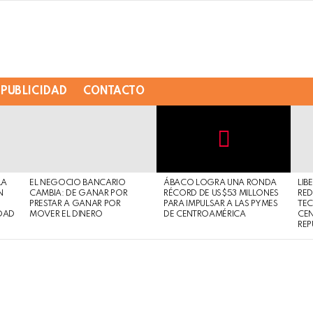
PUBLICIDAD
CONTACTO
Not
Click
to
Safe
view
LA
EL NEGOCIO BANCARIO
ÁBACO LOGRA UNA RONDA
LIB
For
this
N
CAMBIA: DE GANAR POR
RÉCORD DE US$53 MILLONES
RED
Work
post
PRESTAR A GANAR POR
PARA IMPULSAR A LAS PYMES
TE
DAD
MOVER EL DINERO
DE CENTROAMÉRICA
CE
REP