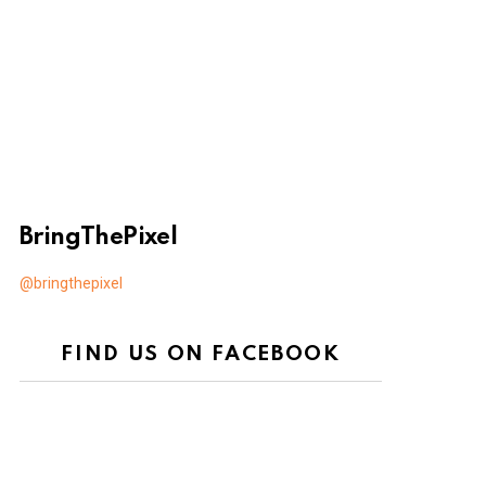
BringThePixel
@bringthepixel
FIND US ON FACEBOOK