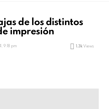
jas de los distintos
de impresión
4, 9:18 pm
1.3k
Views