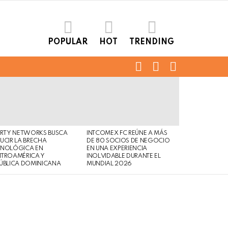
POPULAR
HOT
TRENDING
FOLLOW
SEARCH
LOGIN
US
ERTY NETWORKS BUSCA
INTCOMEX FC REÚNE A MÁS
UCIR LA BRECHA
DE 80 SOCIOS DE NEGOCIO
CNOLÓGICA EN
EN UNA EXPERIENCIA
NTROAMÉRICA Y
INOLVIDABLE DURANTE EL
ÚBLICA DOMINICANA
MUNDIAL 2026