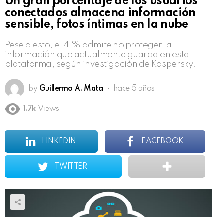
Un gran porcentaje de los usuarios
conectados almacena información
sensible, fotos íntimas en la nube
Pese a esto, el 41% admite no proteger la
información que actualmente guarda en esta
plataforma, según investigación de Kaspersky.
by
Guillermo A. Mata
hace 5 años
1.7k
Views
LINKEDIN
FACEBOOK
TWITTER