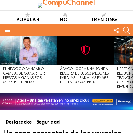
POPULAR
HOT
TRENDING
FOLL
S
US
Menu
LATEST
STORIES
Not
Click
to
Safe
view
EL NEGOCIO BANCARIO
ÁBACO LOGRA UNA RONDA
LIBERTY
For
this
CAMBIA: DE GANAR POR
RÉCORD DE US$53 MILLONES
REDUCIR 
Work
post
PRESTAR A GANAR POR
PARA IMPULSAR A LAS PYMES
TECNOLÓ
MOVER EL DINERO
DE CENTROAMÉRICA
CENTROA
REPÚBLI
Destacados
Seguridad