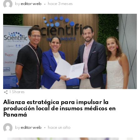
by
editor web
hace 3 meses
1
Shares
Alianza estratégica para impulsar la
producción local de insumos médicos en
Panamá
by
editor web
hace un año