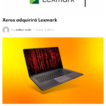
Xerox adquirirá Lexmark
by
editor web
hace 2 años