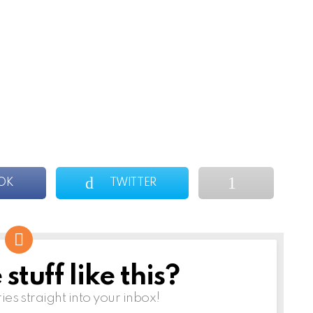
OK
TWITTER
tuff like this?
ries straight into your inbox!