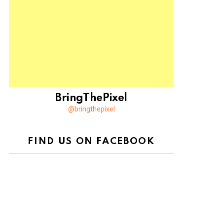
BringThePixel
@bringthepixel
FIND US ON FACEBOOK