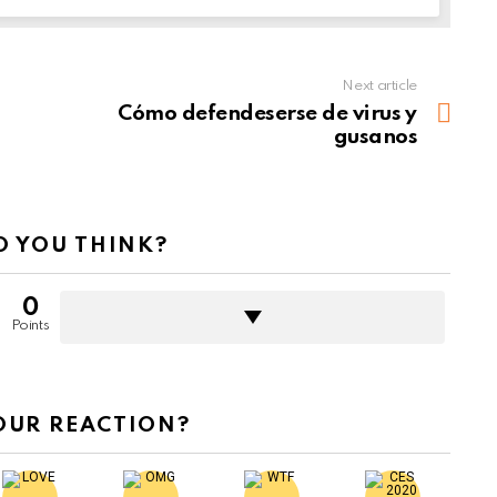
Next article
Cómo defendeserse de virus y
gusanos
 YOU THINK?
0
Points
OUR REACTION?