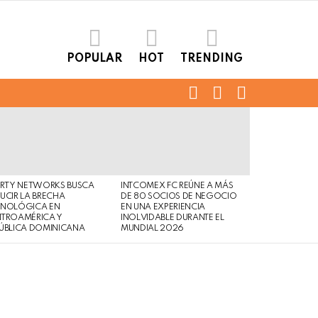
POPULAR
HOT
TRENDING
FOLLOW
SEARCH
LOGIN
US
ERTY NETWORKS BUSCA
INTCOMEX FC REÚNE A MÁS
UCIR LA BRECHA
DE 80 SOCIOS DE NEGOCIO
CNOLÓGICA EN
EN UNA EXPERIENCIA
NTROAMÉRICA Y
INOLVIDABLE DURANTE EL
ÚBLICA DOMINICANA
MUNDIAL 2026