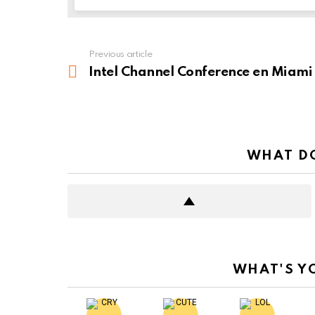
Previous article
See
more
Intel Channel Conference en Miami
WHAT DO
WHAT'S Y