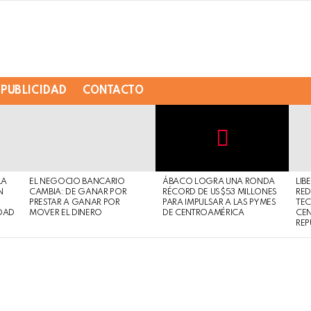
PUBLICIDAD
CONTACTO
Not
Click
to
Safe
view
LA
EL NEGOCIO BANCARIO
ÁBACO LOGRA UNA RONDA
LIB
For
this
N
CAMBIA: DE GANAR POR
RÉCORD DE US$53 MILLONES
RED
Work
post
PRESTAR A GANAR POR
PARA IMPULSAR A LAS PYMES
TE
DAD
MOVER EL DINERO
DE CENTROAMÉRICA
CE
REP