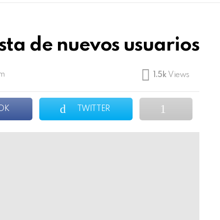
sta de nuevos usuarios
pm
1.5k
Views
OK
TWITTER