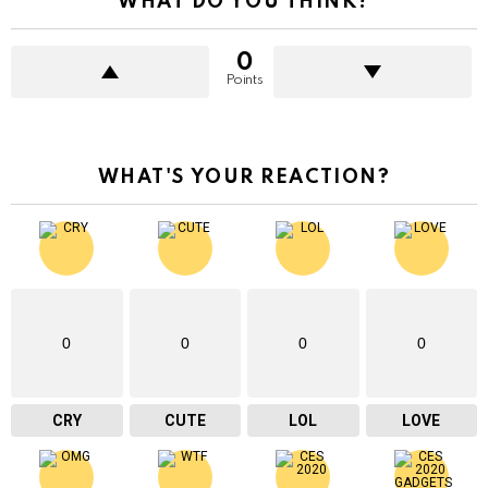
WHAT DO YOU THINK?
0
Points
WHAT'S YOUR REACTION?
0
0
0
0
CRY
CUTE
LOL
LOVE