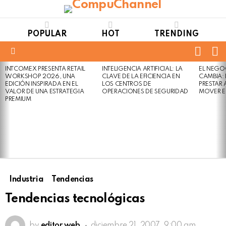
POPULAR
HOT
TRENDING
FOLL
S
US
Menu
INTCOMEX PRESENTA RETAIL
INTELIGENCIA ARTIFICIAL: LA
EL NEGO
LATEST
WORKSHOP 2026, UNA
CLAVE DE LA EFICIENCIA EN
CAMBIA:
STORIES
EDICIÓN INSPIRADA EN EL
LOS CENTROS DE
PRESTAR
VALOR DE UNA ESTRATEGIA
OPERACIONES DE SEGURIDAD
MOVER E
PREMIUM
Industria
Tendencias
Tendencias tecnológicas
by
editor web
diciembre 21, 2007, 9:00 am