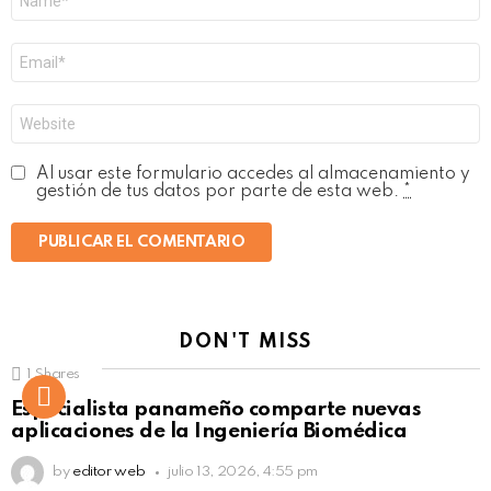
*
Correo
electrónico
*
Web
Al usar este formulario accedes al almacenamiento y
gestión de tus datos por parte de esta web.
*
DON'T MISS
1
Shares
Not Safe For Work
Especialista panameño comparte nuevas
Click to view this post
aplicaciones de la Ingeniería Biomédica
by
editor web
julio 13, 2026, 4:55 pm