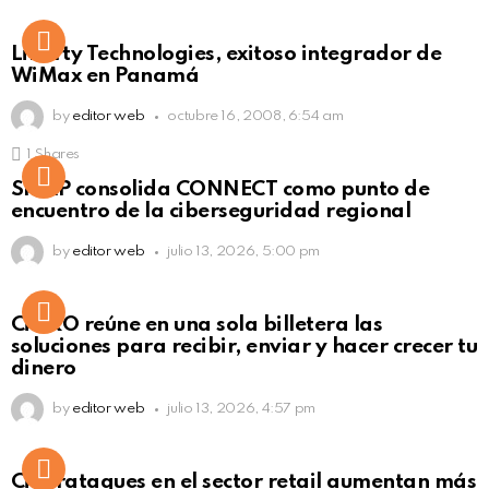
Liberty Technologies, exitoso integrador de
WiMax en Panamá
by
editor web
octubre 16, 2008, 6:54 am
1
Shares
Not Safe For Work
SISAP consolida CONNECT como punto de
Click to view this post
encuentro de la ciberseguridad regional
by
editor web
julio 13, 2026, 5:00 pm
Not Safe For Work
CiNKO reúne en una sola billetera las
Click to view this post
soluciones para recibir, enviar y hacer crecer tu
dinero
by
editor web
julio 13, 2026, 4:57 pm
Ciberataques en el sector retail aumentan más