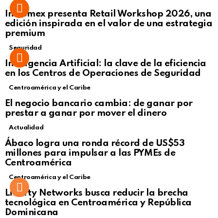
Intcomex presenta Retail Workshop 2026, una
edición inspirada en el valor de una estrategia
premium
Seguridad
Inteligencia Artificial: la clave de la eficiencia
en los Centros de Operaciones de Seguridad
Centroamérica y el Caribe
El negocio bancario cambia: de ganar por
prestar a ganar por mover el dinero
Actualidad
Not Safe For Work
Ábaco logra una ronda récord de US$53
Click to view this post
millones para impulsar a las PYMEs de
Centroamérica
Centroamérica y el Caribe
Liberty Networks busca reducir la brecha
tecnológica en Centroamérica y República
Dominicana