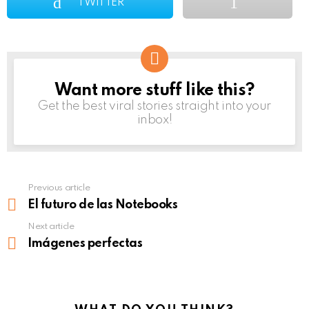
TWITTER
Want more stuff like this?
NEWSLETTER
Get the best viral stories straight into your
inbox!
Previous article
See
more
El futuro de las Notebooks
Next article
Imágenes perfectas