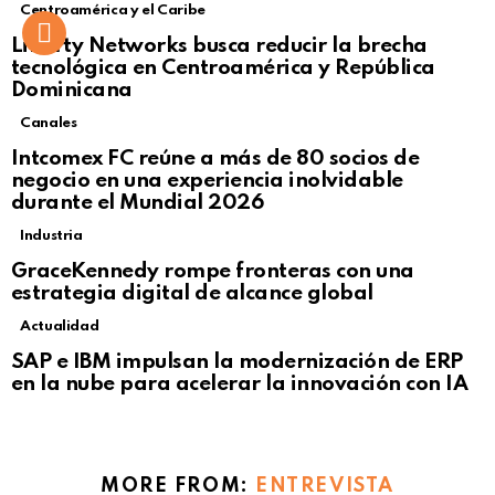
Centroamérica y el Caribe
Liberty Networks busca reducir la brecha
tecnológica en Centroamérica y República
Dominicana
Canales
Intcomex FC reúne a más de 80 socios de
negocio en una experiencia inolvidable
durante el Mundial 2026
Industria
GraceKennedy rompe fronteras con una
estrategia digital de alcance global
Actualidad
Not Safe For Work
SAP e IBM impulsan la modernización de ERP
Click to view this post
en la nube para acelerar la innovación con IA
MORE FROM:
ENTREVISTA