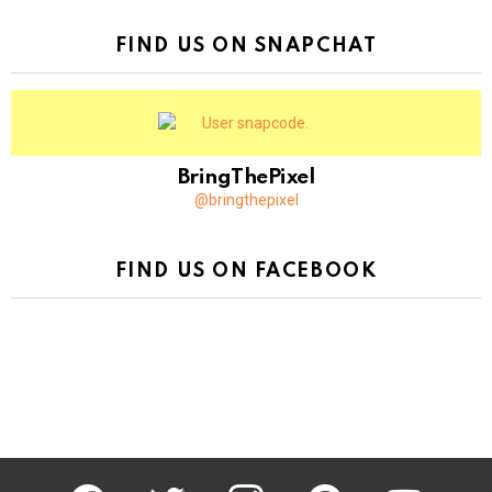
FIND US ON SNAPCHAT
BringThePixel
@bringthepixel
FIND US ON FACEBOOK
facebook
twitter
instagram
pinterest
youtube