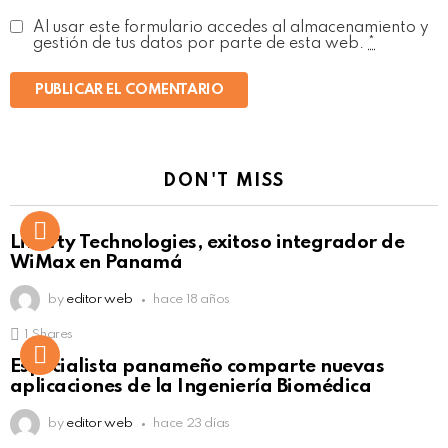
Al usar este formulario accedes al almacenamiento y
gestión de tus datos por parte de esta web.
*
DON'T MISS
Liberty Technologies, exitoso integrador de
WiMax en Panamá
by
editor web
hace 18 años
1
Shares
Not Safe For Work
Especialista panameño comparte nuevas
Click to view this post
aplicaciones de la Ingeniería Biomédica
by
editor web
hace 23 días