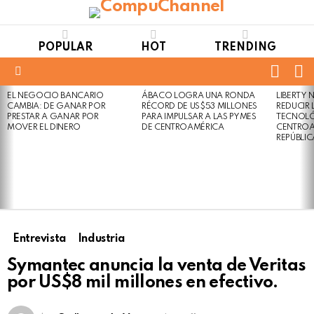
POPULAR
HOT
TRENDING
FOLL
S
US
Menu
EL NEGOCIO BANCARIO
ÁBACO LOGRA UNA RONDA
LIBERTY
LATEST
Not
Click
CAMBIA: DE GANAR POR
RÉCORD DE US$53 MILLONES
REDUCIR 
STORIES
to
Safe
PRESTAR A GANAR POR
PARA IMPULSAR A LAS PYMES
TECNOLÓ
view
MOVER EL DINERO
DE CENTROAMÉRICA
CENTROA
For
this
REPÚBLI
Work
post
Entrevista
Industria
Symantec anuncia la venta de Veritas
por US$8 mil millones en efectivo.