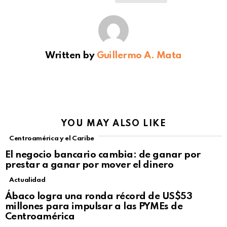
Written by
Guillermo A. Mata
YOU MAY ALSO LIKE
Centroamérica y el Caribe
El negocio bancario cambia: de ganar por
prestar a ganar por mover el dinero
Actualidad
Not Safe For Work
Ábaco logra una ronda récord de US$53
Click to view this post
millones para impulsar a las PYMEs de
Centroamérica