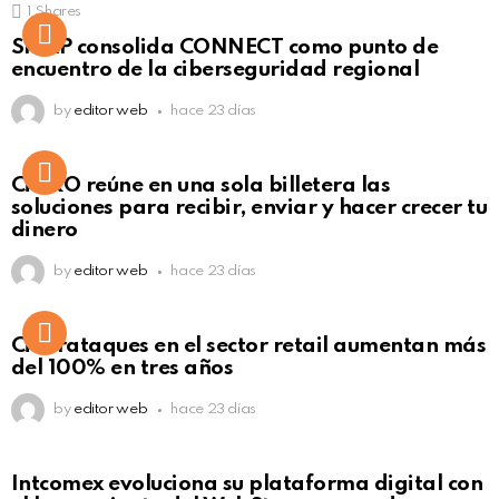
1
Shares
Not Safe For Work
SISAP consolida CONNECT como punto de
Click to view this post
encuentro de la ciberseguridad regional
by
editor web
hace 23 días
Not Safe For Work
CiNKO reúne en una sola billetera las
Click to view this post
soluciones para recibir, enviar y hacer crecer tu
dinero
by
editor web
hace 23 días
Ciberataques en el sector retail aumentan más
del 100% en tres años
by
editor web
hace 23 días
Intcomex evoluciona su plataforma digital con