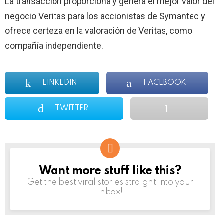
La transacción proporciona y genera el mejor valor del
negocio Veritas para los accionistas de Symantec y
ofrece certeza en la valoración de Veritas, como
compañía independiente.
LINKEDIN
FACEBOOK
TWITTER
Want more stuff like this?
NEWSLETTER
Get the best viral stories straight into your
inbox!