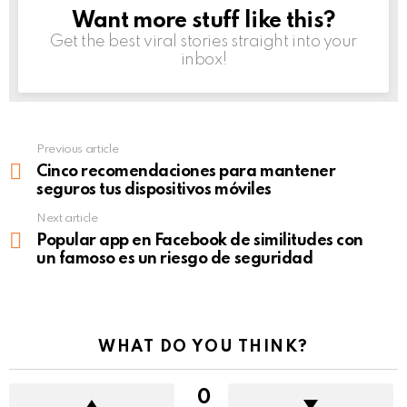
Want more stuff like this?
NEWSLETTER
Get the best viral stories straight into your
inbox!
Previous article
See
more
Cinco recomendaciones para mantener
seguros tus dispositivos móviles
Next article
Popular app en Facebook de similitudes con
un famoso es un riesgo de seguridad
WHAT DO YOU THINK?
0