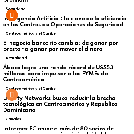
premium
Seguridad
Inteligencia Artificial: la clave de la eficiencia
en los Centros de Operaciones de Seguridad
Centroamérica y el Caribe
El negocio bancario cambia: de ganar por
prestar a ganar por mover el dinero
Actualidad
Not Safe For Work
Ábaco logra una ronda récord de US$53
Click to view this post
millones para impulsar a las PYMEs de
Centroamérica
Centroamérica y el Caribe
Liberty Networks busca reducir la brecha
tecnológica en Centroamérica y República
Dominicana
Canales
Intcomex FC reúne a más de 80 socios de