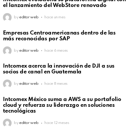
el lanzamiento del WebStore renovado
by
editor web
hace un mes
Empresas Centroamericanas dentro de las
más reconocidas por SAP
by
editor web
hace 6 meses
Intcomex acerca la innovación de DJI a sus
socios de canal en Guatemala
by
editor web
hace 8 meses
Intcomex México suma a AWS a su portafolio
cloud y refuerza su liderazgo en soluciones
tecnológicas
by
editor web
hace 12 meses