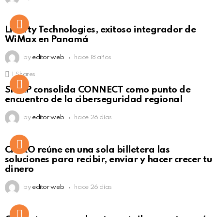
Liberty Technologies, exitoso integrador de
WiMax en Panamá
by
editor web
hace 18 años
1
Shares
Not Safe For Work
SISAP consolida CONNECT como punto de
Click to view this post
encuentro de la ciberseguridad regional
by
editor web
hace 26 días
Not Safe For Work
CiNKO reúne en una sola billetera las
Click to view this post
soluciones para recibir, enviar y hacer crecer tu
dinero
by
editor web
hace 26 días