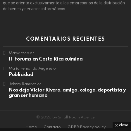
que se orienta exclusivamente a los empresarios de la distribución
de bienes y servicios informáticos.
COMENTARIOS RECIENTES
Marsvinzep
on
IT Forums en Costa Rica culmina
María Fernanda Angeles
on
Publicidad
Johnny Ramirez
on
Nos deja Victor Rivera, amigo, colega, deportista y
gran ser humano
© 2026 by Small Room Agency
close
Home
Contacto
GDPR Privacy policy