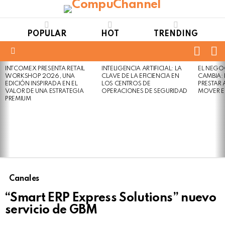
POPULAR
HOT
TRENDING
FOLL
S
US
Menu
INTCOMEX PRESENTA RETAIL
INTELIGENCIA ARTIFICIAL: LA
EL NEGO
LATEST
WORKSHOP 2026, UNA
CLAVE DE LA EFICIENCIA EN
CAMBIA:
STORIES
EDICIÓN INSPIRADA EN EL
LOS CENTROS DE
PRESTAR
VALOR DE UNA ESTRATEGIA
OPERACIONES DE SEGURIDAD
MOVER E
PREMIUM
Canales
“Smart ERP Express Solutions” nuevo
servicio de GBM