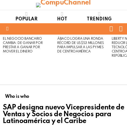
POPULAR
HOT
TRENDING
FOLL
S
US
Menu
EL NEGOCIO BANCARIO
ÁBACO LOGRA UNA RONDA
LIBERTY
LATEST
Not
Click
CAMBIA: DE GANAR POR
RÉCORD DE US$53 MILLONES
REDUCIR 
STORIES
to
Safe
PRESTAR A GANAR POR
PARA IMPULSAR A LAS PYMES
TECNOLÓ
view
MOVER EL DINERO
DE CENTROAMÉRICA
CENTROA
For
this
REPÚBLI
Work
post
Who is who
SAP designa nuevo Vicepresidente de
Ventas y Socios de Negocios para
Latinoamérica y el Caribe