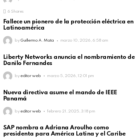
6
Shares
Fallece un pionero de la protección eléctrica en
Latinoamérica
by
Guillermo A. Mata
marzo 10, 2026, 6:58 am
Liberty Networks anuncia el nombramiento de
Danilo Fernandes
by
editor web
marzo 5, 2026, 12:01 pm
Nueva directiva asume el mando de IEEE
Panamá
by
editor web
febrero 21, 2025, 3:18 pm
SAP nombra a Adriana Aroulho como
presidenta para América Latina y el Caribe