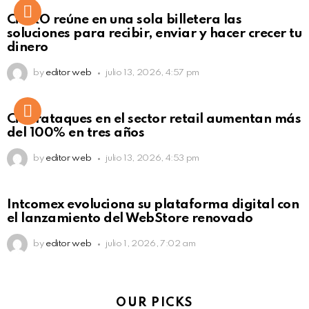
Not Safe For Work
CiNKO reúne en una sola billetera las
Click to view this post
soluciones para recibir, enviar y hacer crecer tu
dinero
by
editor web
julio 13, 2026, 4:57 pm
Ciberataques en el sector retail aumentan más
del 100% en tres años
by
editor web
julio 13, 2026, 4:53 pm
Intcomex evoluciona su plataforma digital con
el lanzamiento del WebStore renovado
by
editor web
julio 1, 2026, 7:02 am
OUR PICKS