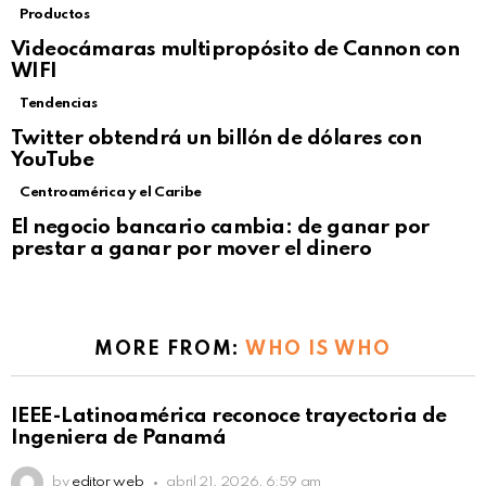
Productos
Videocámaras multipropósito de Cannon con
WIFI
Tendencias
Not Safe For Work
Twitter obtendrá un billón de dólares con
Click to view this post
YouTube
Centroamérica y el Caribe
El negocio bancario cambia: de ganar por
prestar a ganar por mover el dinero
MORE FROM:
WHO IS WHO
IEEE-Latinoamérica reconoce trayectoria de
Ingeniera de Panamá
by
editor web
abril 21, 2026, 6:59 am