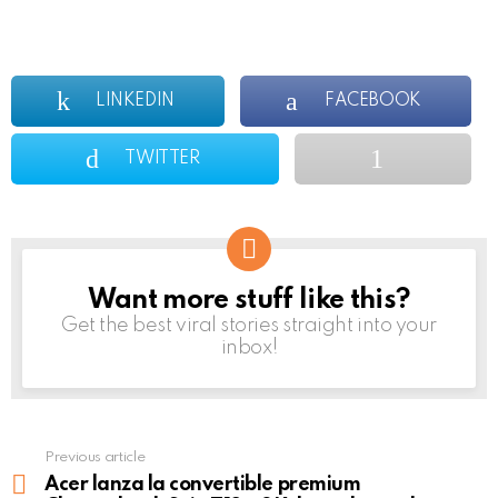
LINKEDIN
FACEBOOK
TWITTER
Want more stuff like this?
NEWSLETTER
Get the best viral stories straight into your
inbox!
Previous article
See
more
Acer lanza la convertible premium