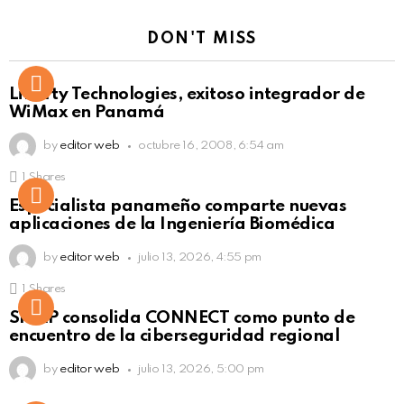
DON'T MISS
Liberty Technologies, exitoso integrador de
WiMax en Panamá
by
editor web
octubre 16, 2008, 6:54 am
1
Shares
Not Safe For Work
Especialista panameño comparte nuevas
Click to view this post
aplicaciones de la Ingeniería Biomédica
by
editor web
julio 13, 2026, 4:55 pm
1
Shares
Not Safe For Work
SISAP consolida CONNECT como punto de
Click to view this post
encuentro de la ciberseguridad regional
by
editor web
julio 13, 2026, 5:00 pm