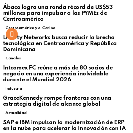
Not Safe For Work
Ábaco logra una ronda récord de US$53
Click to view this post
millones para impulsar a las PYMEs de
Centroamérica
Centroamérica y el Caribe
Liberty Networks busca reducir la brecha
tecnológica en Centroamérica y República
Dominicana
Canales
Intcomex FC reúne a más de 80 socios de
negocio en una experiencia inolvidable
durante el Mundial 2026
Industria
GraceKennedy rompe fronteras con una
estrategia digital de alcance global
Actualidad
Not Safe For Work
SAP e IBM impulsan la modernización de ERP
Click to view this post
en la nube para acelerar la innovación con IA