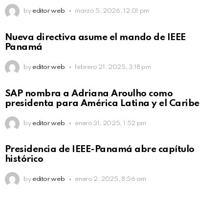
by
editor web
marzo 5, 2026, 12:01 pm
Nueva directiva asume el mando de IEEE
Panamá
by
editor web
febrero 21, 2025, 3:18 pm
SAP nombra a Adriana Aroulho como
presidenta para América Latina y el Caribe
by
editor web
enero 31, 2025, 1:52 pm
Presidencia de IEEE-Panamá abre capítulo
histórico
by
editor web
enero 2, 2025, 8:56 am