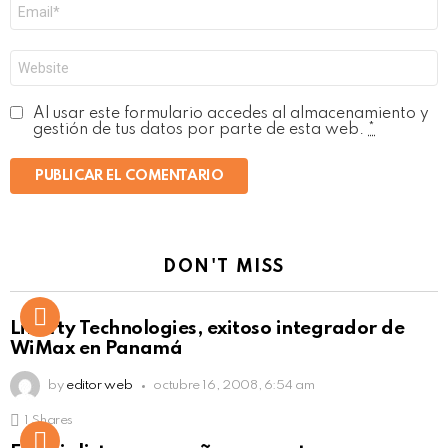
Correo
electrónico
*
Web
Al usar este formulario accedes al almacenamiento y
gestión de tus datos por parte de esta web.
*
DON'T MISS
Liberty Technologies, exitoso integrador de
WiMax en Panamá
by
editor web
octubre 16, 2008, 6:54 am
1
Shares
Not Safe For Work