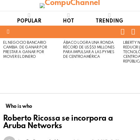
POPULAR
HOT
TRENDING
FOLL
S
US
Menu
EL NEGOCIO BANCARIO
ÁBACO LOGRA UNA RONDA
LIBERTY
LATEST
Not
Click
CAMBIA: DE GANAR POR
RÉCORD DE US$53 MILLONES
REDUCIR 
STORIES
to
Safe
PRESTAR A GANAR POR
PARA IMPULSAR A LAS PYMES
TECNOLÓ
view
MOVER EL DINERO
DE CENTROAMÉRICA
CENTROA
For
this
REPÚBLI
Work
post
Who is who
Roberto Ricossa se incorpora a
Aruba Networks