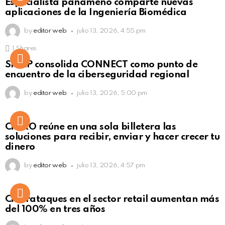
Especialista panameño comparte nuevas
Click to view this post
aplicaciones de la Ingeniería Biomédica
by
editor web
julio 13, 2026, 4:55 pm
1
Shares
Not Safe For Work
SISAP consolida CONNECT como punto de
Click to view this post
encuentro de la ciberseguridad regional
by
editor web
julio 13, 2026, 5:00 pm
Not Safe For Work
CiNKO reúne en una sola billetera las
Click to view this post
soluciones para recibir, enviar y hacer crecer tu
dinero
by
editor web
julio 13, 2026, 4:57 pm
Ciberataques en el sector retail aumentan más
del 100% en tres años