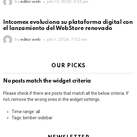
by
editor web
julio 13, 2026, 4:53 pm
Intcomex evoluciona su plataforma digital con
el lanzamiento del WebStore renovado
by
editor web
julio 1, 2026, 7:02 am
OUR PICKS
No posts match the widget criteria
Please check if there are posts that match all the below criteria. If
not, remove the wrong ones in the widget settings.
Time range: all
Tags: bimber-sidebar