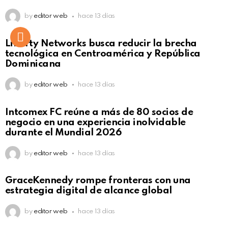
by
editor web
hace 13 días
Liberty Networks busca reducir la brecha
tecnológica en Centroamérica y República
Dominicana
by
editor web
hace 13 días
Intcomex FC reúne a más de 80 socios de
negocio en una experiencia inolvidable
durante el Mundial 2026
by
editor web
hace 13 días
GraceKennedy rompe fronteras con una
estrategia digital de alcance global
by
editor web
hace 13 días