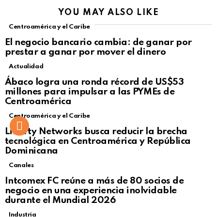
YOU MAY ALSO LIKE
Centroamérica y el Caribe
El negocio bancario cambia: de ganar por
prestar a ganar por mover el dinero
Actualidad
Not Safe For Work
Ábaco logra una ronda récord de US$53
Click to view this post
millones para impulsar a las PYMEs de
Centroamérica
Centroamérica y el Caribe
Liberty Networks busca reducir la brecha
tecnológica en Centroamérica y República
Dominicana
Canales
Intcomex FC reúne a más de 80 socios de
negocio en una experiencia inolvidable
durante el Mundial 2026
Industria