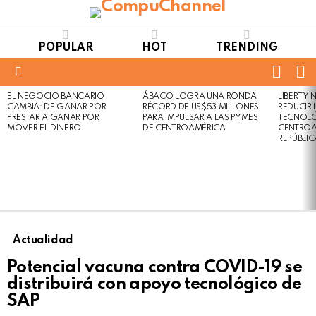
POPULAR
HOT
TRENDING
FOLL
S
US
Menu
EL NEGOCIO BANCARIO
ÁBACO LOGRA UNA RONDA
LIBERTY
LATEST
Not
Click
CAMBIA: DE GANAR POR
RÉCORD DE US$53 MILLONES
REDUCIR 
STORIES
to
Safe
PRESTAR A GANAR POR
PARA IMPULSAR A LAS PYMES
TECNOLÓ
view
MOVER EL DINERO
DE CENTROAMÉRICA
CENTROA
For
this
REPÚBLI
Work
post
Actualidad
Potencial vacuna contra COVID-19 se
distribuirá con apoyo tecnológico de
SAP