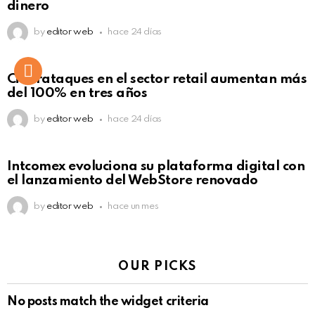
dinero
by
editor web
hace 24 días
Ciberataques en el sector retail aumentan más
del 100% en tres años
by
editor web
hace 24 días
Intcomex evoluciona su plataforma digital con
el lanzamiento del WebStore renovado
by
editor web
hace un mes
OUR PICKS
No posts match the widget criteria