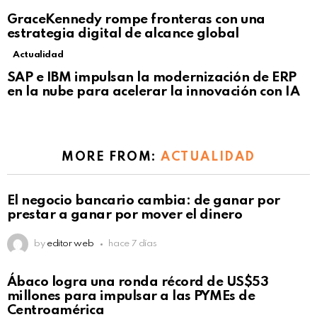
GraceKennedy rompe fronteras con una
estrategia digital de alcance global
Actualidad
Not Safe For Work
SAP e IBM impulsan la modernización de ERP
Click to view this post
en la nube para acelerar la innovación con IA
MORE FROM:
ACTUALIDAD
El negocio bancario cambia: de ganar por
prestar a ganar por mover el dinero
by
editor web
hace 7 días
Not Safe For Work
Ábaco logra una ronda récord de US$53
Click to view this post
millones para impulsar a las PYMEs de
Centroamérica