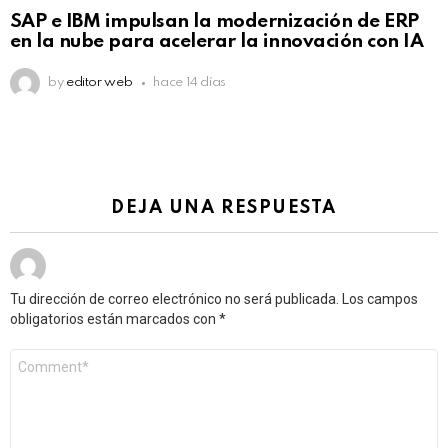
Not Safe For Work
SAP e IBM impulsan la modernización de ERP
Click to view this post
en la nube para acelerar la innovación con IA
by
editor web
hace 14 días
DEJA UNA RESPUESTA
Tu dirección de correo electrónico no será publicada.
Los campos
obligatorios están marcados con
*
Comentario
*