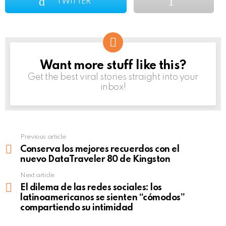
TWITTER
Want more stuff like this?
NEWSLETTER
Get the best viral stories straight into your
inbox!
Previous article
See
more
Conserva los mejores recuerdos con el
nuevo DataTraveler 80 de Kingston
Next article
El dilema de las redes sociales: los
latinoamericanos se sienten “cómodos”
compartiendo su intimidad