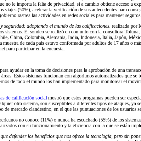
e no le importa la falta de privacidad, si a cambio obtiene acceso a ex
s viajes (50%), acelerar la verificación de sus antecedentes para conseg
obierno rastrea las actividades en redes sociales para mantener seguros
 y seguridad: adoptando el mundo de las calificaciones
, realizada por
stos sistemas. El sondeo se realizó en conjunto con la consultora Toluna
 Chile, China, Colombia, Alemania, India, Indonesia, Italia, Japón, Méxi
uestra de cada país estuvo conformada por adultos de 17 años o más, c
et para participar en la encuesta.
a para ayudar en la toma de decisiones para la aprobación de una transacci
áreas. Estos sistemas funcionan con algoritmos automatizados que se ba
nos de todo el mundo los han implementado para monitorear el movimi
as de calificación social
mostró que estos programas pueden ser especial
quier otro sistema, son susceptibles a diferentes tipos de ataques, ya 
ipo de mercado clandestino, en el que las puntuaciones de los usuarios se
ericanos no conoce (11%) o nunca ha escuchado (55%) de los sistemas de
iarizados con su funcionamiento y la eficiencia con la que se están imp
que defender los beneficios que nos ofrece la tecnología, pero sin pone