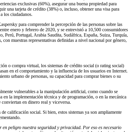
periencias exclusivas (60%), asegurar una buena propiedad para
uir una tarjeta de crédito (38%) o, incluso, obtener una visa para
 a los ciudadanos.
 Kaspersky para comprender la percepción de las personas sobre las
, entre enero y febrero de 2020, y se entrevistó a 10,500 consumidores
co, Perú, Portugal, Arabia Saudita, Sudáfrica, España, Suiza, Turquía,
on muestras representativas definidas a nivel nacional por género,
ón o compra virtual, los sistemas de crédito social (o rating social)
san en el comportamiento y la influencia de los usuarios en Internet.
ento urbano de personas, su capacidad para comprar bienes o su
mente vulnerables a la manipulación artificial, como cuando se
sea en la implementación técnica y de programación, o en la mecánica
 conviertan en dinero real y viceversa.
 calificación social. Si bien, estos sistemas ya son ampliamente
lementando.
r en peligro nuestra seguridad y privacidad. Por eso es necesario