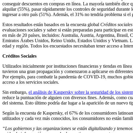
conseguir descuentos en compras en línea. La mayoría también dice qu
alquilar (55%), pasar rápidamente los controles de seguridad durante lo
ingresar a otro país (51%). Además, el 31% no tendría problema si el g
Estos resultados están basados en la encuesta global
Créditos sociales
evaluaciones sociales y saber si están preparadas para participar en e
en más de 20 países, incluidos: Australia, Austria, Argentina, Brasil,
Emiratos Árabes Unidos, Reino Unido, Estados Unidos y Vietnam. La m
edad y región. Todos los encuestados necesitaban tener acceso a Intern
Créditos Sociales
Utilizados inicialmente por instituciones financieras y tiendas en líne
tuvieron una gran propagación y comenzaron a aplicarse en diferentes 
Por ejemplo, para combatir la pandemia de COVID-19, muchos gobier
acceso a los servicios sociales.
Sin embargo,
el análisis de Kaspersky sobre la seguridad de los sistem
reduce la puntuación de alguien con diversos fines. Además, como cual
del sistema. Esto último podría dar lugar a la aparición de un nuevo t
Según la encuesta de Kaspersky, el 67% de los consumidores latinoam
utilizados y cada vez más conocidos, los consumidores no están famil
“Los gobiernos y las organizaciones se están digitalizando y tenemos 