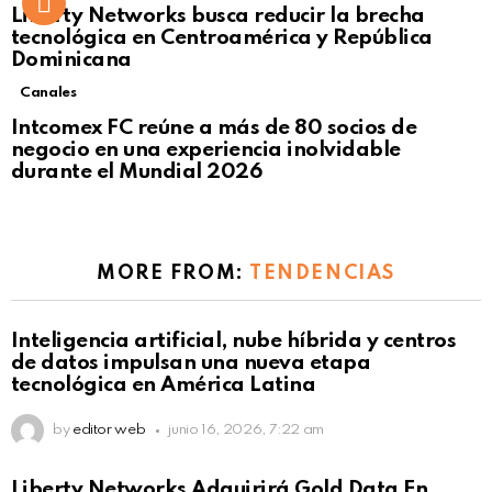
Liberty Networks busca reducir la brecha
tecnológica en Centroamérica y República
Dominicana
Canales
Intcomex FC reúne a más de 80 socios de
negocio en una experiencia inolvidable
durante el Mundial 2026
MORE FROM:
TENDENCIAS
Not Safe For Work
Inteligencia artificial, nube híbrida y centros
Click to view this post
de datos impulsan una nueva etapa
tecnológica en América Latina
by
editor web
junio 16, 2026, 7:22 am
Not Safe For Work
Liberty Networks Adquirirá Gold Data En