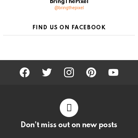
BringThePixel
@bringthepixel
FIND US ON FACEBOOK
facebook
twitter
instagram
pinterest
youtube
Don’t miss out on new posts