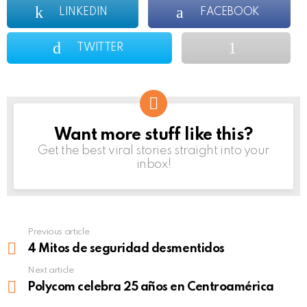
LINKEDIN
FACEBOOK
TWITTER
Want more stuff like this?
NEWSLETTER
Get the best viral stories straight into your
inbox!
Previous article
See
more
4 Mitos de seguridad desmentidos
Next article
Polycom celebra 25 años en Centroamérica