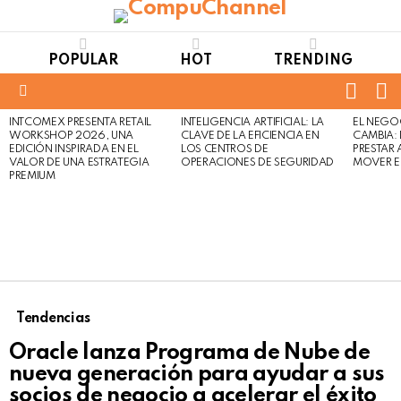
POPULAR
HOT
TRENDING
FOLL
S
US
Menu
INTCOMEX PRESENTA RETAIL
INTELIGENCIA ARTIFICIAL: LA
EL NEGO
LATEST
WORKSHOP 2026, UNA
CLAVE DE LA EFICIENCIA EN
CAMBIA:
STORIES
EDICIÓN INSPIRADA EN EL
LOS CENTROS DE
PRESTAR
VALOR DE UNA ESTRATEGIA
OPERACIONES DE SEGURIDAD
MOVER E
PREMIUM
Tendencias
Oracle lanza Programa de Nube de
nueva generación para ayudar a sus
socios de negocio a acelerar el éxito