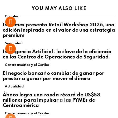
YOU MAY ALSO LIKE
Canales
Intcomex presenta Retail Workshop 2026, una
edición inspirada en el valor de una estrategia
premium
Seguridad
Inteligencia Artificial: la clave de la eficiencia
en los Centros de Operaciones de Seguridad
Centroamérica y el Caribe
El negocio bancario cambia: de ganar por
prestar a ganar por mover el dinero
Actualidad
Not Safe For Work
Ábaco logra una ronda récord de US$53
Click to view this post
millones para impulsar a las PYMEs de
Centroamérica
Centroamérica y el Caribe