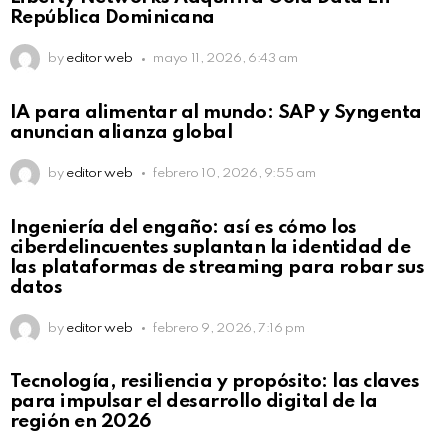
Click to view this post
República Dominicana
by
editor web
mayo 11, 2026, 6:43 am
Not Safe For Work
IA para alimentar al mundo: SAP y Syngenta
Click to view this post
anuncian alianza global
by
editor web
febrero 10, 2026, 9:55 am
Not Safe For Work
Ingeniería del engaño: así es cómo los
Click to view this post
ciberdelincuentes suplantan la identidad de
las plataformas de streaming para robar sus
datos
by
editor web
febrero 9, 2026, 7:16 pm
Not Safe For Work
Tecnología, resiliencia y propósito: las claves
Click to view this post
para impulsar el desarrollo digital de la
región en 2026