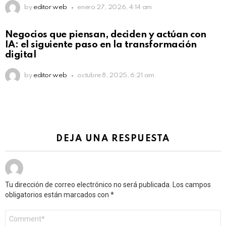
by
editor web
enero 27, 2026, 4:14 am
Not Safe For Work
Negocios que piensan, deciden y actúan con
Click to view this post
IA: el siguiente paso en la transformación
digital
by
editor web
octubre 8, 2025, 6:21 am
DEJA UNA RESPUESTA
Tu dirección de correo electrónico no será publicada.
Los campos
obligatorios están marcados con
*
Comentario
*