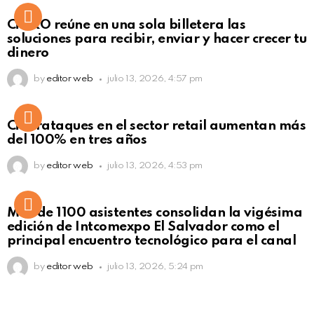
Not Safe For Work
CiNKO reúne en una sola billetera las
Click to view this post
soluciones para recibir, enviar y hacer crecer tu
dinero
by
editor web
julio 13, 2026, 4:57 pm
Ciberataques en el sector retail aumentan más
del 100% en tres años
by
editor web
julio 13, 2026, 4:53 pm
Más de 1100 asistentes consolidan la vigésima
edición de Intcomexpo El Salvador como el
principal encuentro tecnológico para el canal
by
editor web
julio 13, 2026, 5:24 pm