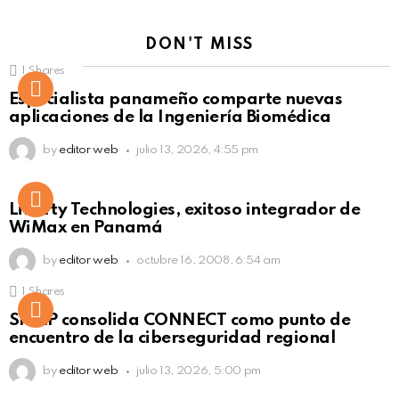
DON'T MISS
1
Shares
Not Safe For Work
Especialista panameño comparte nuevas
Click to view this post
aplicaciones de la Ingeniería Biomédica
by
editor web
julio 13, 2026, 4:55 pm
Liberty Technologies, exitoso integrador de
WiMax en Panamá
by
editor web
octubre 16, 2008, 6:54 am
1
Shares
Not Safe For Work
SISAP consolida CONNECT como punto de
Click to view this post
encuentro de la ciberseguridad regional
by
editor web
julio 13, 2026, 5:00 pm