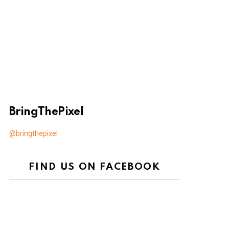
BringThePixel
@bringthepixel
FIND US ON FACEBOOK