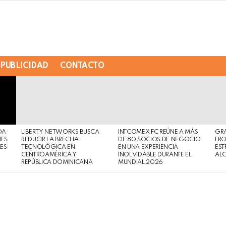
PUBLICIDAD
CONTACTO
DA
LIBERTY NETWORKS BUSCA
INTCOMEX FC REÚNE A MÁS
GR
NES
REDUCIR LA BRECHA
DE 80 SOCIOS DE NEGOCIO
FRO
MES
TECNOLÓGICA EN
EN UNA EXPERIENCIA
EST
CENTROAMÉRICA Y
INOLVIDABLE DURANTE EL
AL
REPÚBLICA DOMINICANA
MUNDIAL 2026