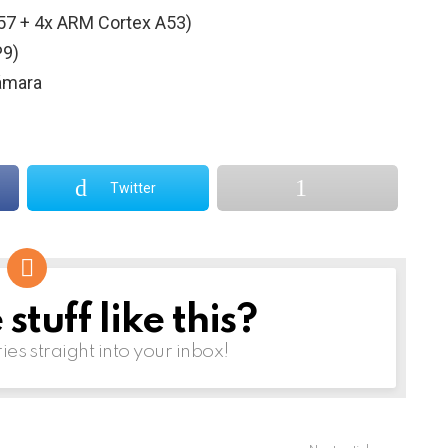
57 + 4x ARM Cortex A53)
P9)
cámara
Twitter
tuff like this?
ries straight into your inbox!