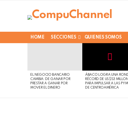
HOME
SECCIONES
QUIENES SOMOS
LATEST
STORIES
Not
Click
to
Safe
view
EL NEGOCIO BANCARIO
ÁBACO LOGRA UNA RON
For
this
CAMBIA: DE GANAR POR
RÉCORD DE US$53 MILLO
Work
post
PRESTAR A GANAR POR
PARA IMPULSAR A LAS PY
MOVER EL DINERO
DE CENTROAMÉRICA