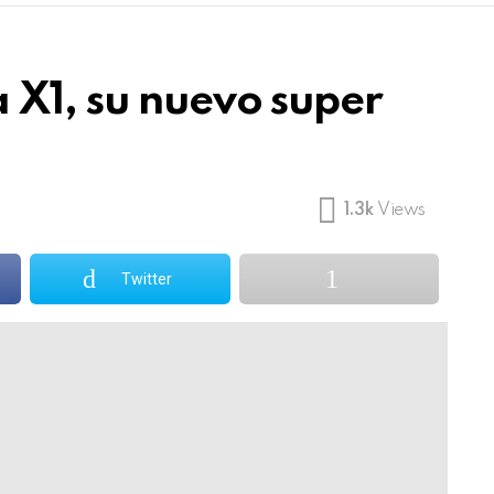
 X1, su nuevo super
1.3k
Views
Twitter