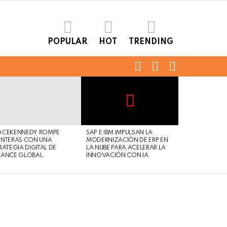
POPULAR
HOT
TRENDING
FOLLOW
SEARCH
LOGIN
US
Not
Click
to
Safe
view
ACEKENNEDY ROMPE
SAP E IBM IMPULSAN LA
For
this
NTERAS CON UNA
MODERNIZACIÓN DE ERP EN
Work
post
RATEGIA DIGITAL DE
LA NUBE PARA ACELERAR LA
CANCE GLOBAL
INNOVACIÓN CON IA